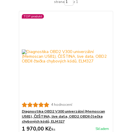
strana
z 1
TOP produkt
4 hodnocení
Diagnostika OBD2 V300 univerzální (Memoscan
U581), ČEŠTINA, live data, OBD2 OBDII čtečka
chybových kódů, ELM327
1 970,00 Kč
Skladem
/
ks