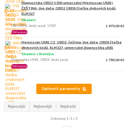
Diagnostika OBD2 V300 univerzální (Memoscan U581),
ČEŠTINA, live data, OBD2 OBDII čtečka chybových kódů,
2.
ELM327
Skladem
UNI OBDII, český jazyk, V300
1 970,00 Kč
TOP produkt
Memoscan U581 CZ, OBD2, čeština, live data, OBDII čtečka
3.
chybových kódů, ELM327, univerzální diagnostika u581
Skladem v Brandýse
Diagnostika U581, OBDII, český jazyk
1 790,00 Kč
TOP produkt
Upřesnit parametry
Nejnovější
Nejlevnější
Nejdražší
Zobrazuji 1-3 z 3