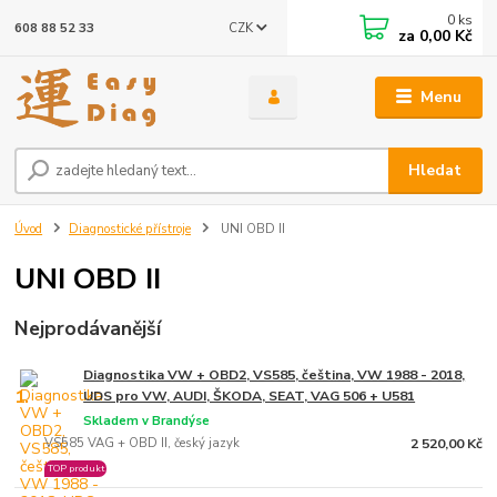
0
ks
CZK
608 88 52 33
za
0,00 Kč
Menu
Hledat
Úvod
Diagnostické přístroje
UNI OBD II
UNI OBD II
Nejprodávanější
Diagnostika VW + OBD2, VS585, čeština, VW 1988 - 2018,
1.
UDS pro VW, AUDI, ŠKODA, SEAT, VAG 506 + U581
Skladem v Brandýse
VS585 VAG + OBD II, český jazyk
2 520,00 Kč
TOP produkt