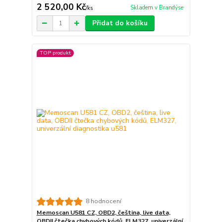
2 520,00 Kč
Skladem v Brandýse
/
ks
Přidat do košíku
TOP produkt
8 hodnocení
Memoscan U581 CZ, OBD2, čeština, live data,
OBDII čtečka chybových kódů, ELM327, univerzální