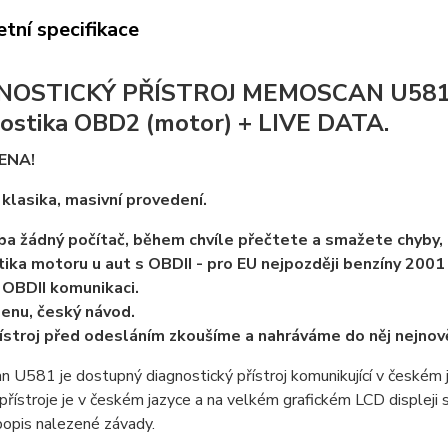
tní specifikace
NOSTICKÝ PŘÍSTROJ MEMOSCAN U581 
ostika OBD2 (motor) + LIVE DATA.
ENA!
klasika, masivní provedení.
ba žádný počítač, během chvíle přečtete a smažete chyby, 
ika motoru u aut s OBDII - pro EU nejpozději benzíny 2001 a
OBDII komunikaci.
enu, český návod.
ístroj před odesláním zkoušíme a nahráváme do něj nejnověj
U581 je dostupný diagnostický přístroj komunikující v českém j
přístroje je v českém jazyce a na velkém grafickém LCD displeji 
popis nalezené závady.