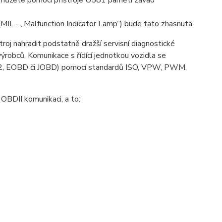
la, můžete pomocí přístroje U581 paměti závad
(MIL - „Malfunction Indicator Lamp“) bude tato zhasnuta.
roj nahradit podstatně dražší servisní diagnostické
robců. Komunikace s řídící jednotkou vozidla se
BD2, EOBD či JOBD) pomocí standardů ISO, VPW, PWM,
OBDII komunikaci, a to: