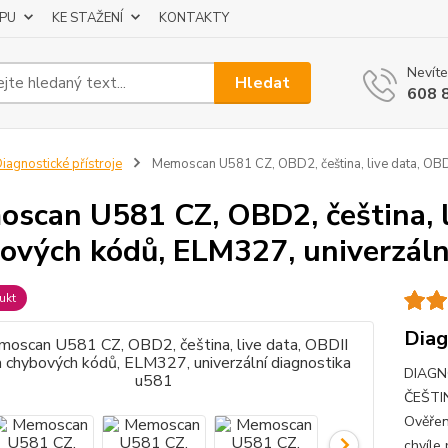
UPU
KE STAŽENÍ
KONTAKTY
Nevíte
Hledat
608 
iagnostické přístroje
Memoscan U581 CZ, OBD2, čeština, live data, OBDI
scan U581 CZ, OBD2, čeština, li
ových kódů, ELM327, univerzáln
ukt
Diag
DIAGN
ČEŠTIN
Ověřen
chvíle