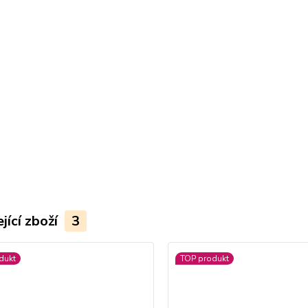
jící zboží
3
dukt
TOP produkt