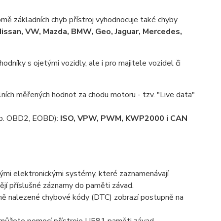
ě základních chyb přístroj vyhodnocuje také chyby
 Nissan, VW, Mazda, BMW, Geo, Jaguar, Mercedes,
odníky s ojetými vozidly, ale i pro majitele vozidel či
álních měřených hodnot za chodu motoru - tzv. "Live data"
p. OBD2, EOBD):
ISO, VPW, PWM, KWP2000 i CAN
tými elektronickými systémy, které zaznamenávají
dějí příslušné záznamy do paměti závad.
ně nalezené chybové kódy (DTC) zobrazí postupně na