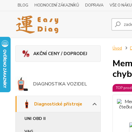
BLOG
HODNOCENÍ ZÁKAZNÍKŮ
DOPRAVA
VŠE O NÁK
Úvod
D
AKČNÍ CENY / DOPRODEJ
Memo
chyb
DIAGNOSTIKA VOZIDEL
TOP prod
Diagnostické přístroje
UNI OBD II
VAG