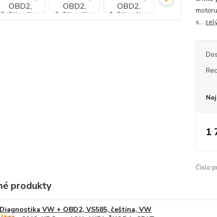
motoru
s...
cel
Dos
Rec
Nej
1 
Číslo p
é produkty
Diagnostika VW + OBD2, VS585, čeština, VW