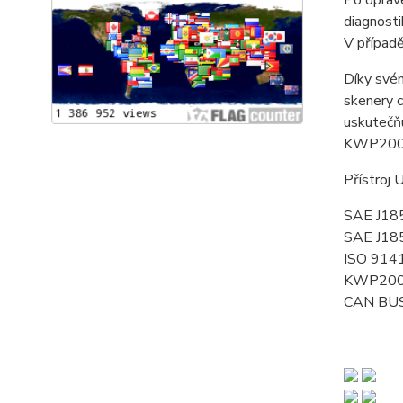
Po oprave
diagnosti
V případě
Díky svém
skenery c
uskutečň
KWP2000
Přístroj
SAE J18
SAE J18
ISO 9141
KWP200
CAN BUS