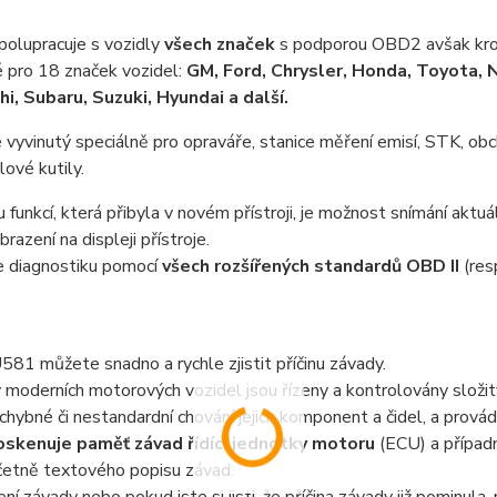
spolupracuje s vozidly
všech značek
s podporou OBD2 avšak krom
é pro 18 značek vozidel:
GM, Ford, Chrysler, Honda, Toyota,
hi, Subaru, Suzuki, Hyundai a další.
je vyvinutý speciálně pro opraváře, stanice měření emisí, STK, obch
ové kutily.
 funkcí, která přibyla v novém přístroji, je možnost snímání aktu
obrazení na displeji přístroje.
 diagnostiku pomocí
všech rozšířených standardů OBD II
(res
81 můžete snadno a rychle zjistit příčinu závady.
moderních motorových vozidel jsou řízeny a kontrolovány složi
chybné či nestandardní chování jejich komponent a čidel, a prová
skenuje paměť závad řídící jednotky motoru
(ECU) a případ
včetně textového popisu závad.