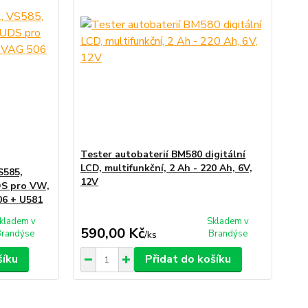
Tester autobaterií BM580 digitální
LCD, multifunkční, 2 Ah - 220 Ah, 6V,
S585,
12V
DS pro VW,
06 + U581
kladem v
Skladem v
590,00 Kč
randýse
Brandýse
/
ks
šíku
Přidat do košíku