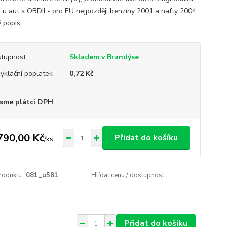
 u aut s OBDII - pro EU nejpozději benzíny 2001 a nafty 2004,
ý popis
tupnost
Skladem v Brandýse
yklační poplatek
0,72 Kč
sme plátci DPH
790,00 Kč
Přidat do košíku
/
ks
roduktu:
081_u581
Hlídat cenu / dostupnost
Přidat do košíku