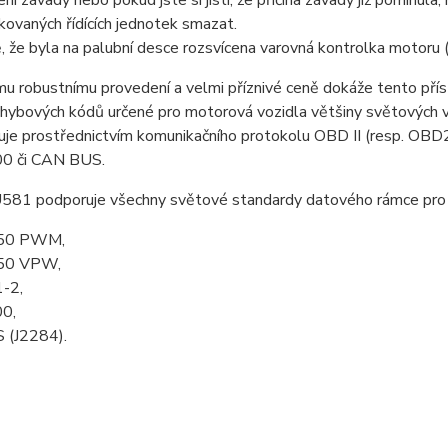
ní závady nebo pokud jste si jisti, že příčina závady již pominu
kovaných řídících jednotek smazat.
, že byla na palubní desce rozsvícena varovná kontrolka motoru 
u robustnímu provedení a velmi příznivé ceně dokáže tento příst
hybových kódů určené pro motorová vozidla většiny světových vý
uje prostřednictvím komunikačního protokolu OBD II (resp. O
 či CAN BUS.
 U581 podporuje všechny světové standardy datového rámce pro 
50 PWM,
50 VPW,
-2,
0,
 (J2284).