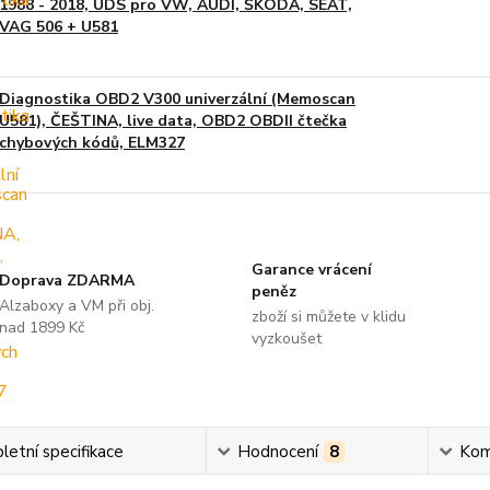
1988 - 2018, UDS pro VW, AUDI, ŠKODA, SEAT,
VAG 506 + U581
Diagnostika OBD2 V300 univerzální (Memoscan
U581), ČEŠTINA, live data, OBD2 OBDII čtečka
chybových kódů, ELM327
Garance vrácení
Doprava ZDARMA
peněz
Alzaboxy a VM při obj.
zboží si můžete v klidu
nad 1899 Kč
vyzkoušet
etní specifikace
Hodnocení
8
Kom