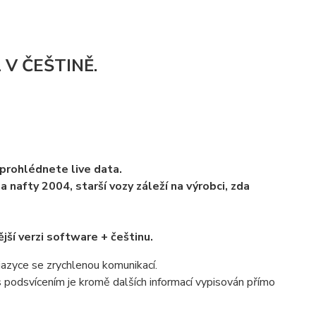
V ČEŠTINĚ.
prohlédnete live data.
 nafty 2004, starší vozy záleží na výrobci, zda
ší verzi software + češtinu.
azyce se zrychlenou komunikací.
s podsvícením je kromě dalších informací vypisován přímo