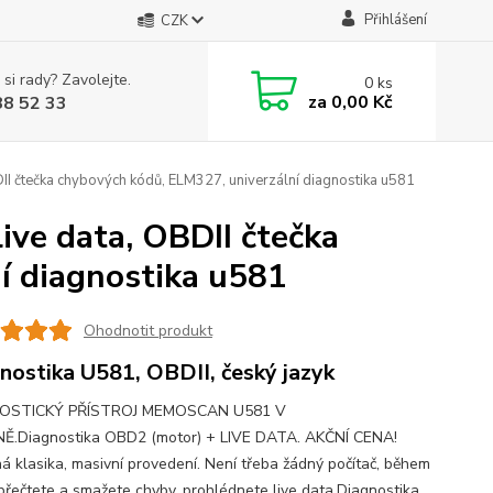
Přihlášení
CZK
 si rady? Zavolejte.
0
ks
za
0,00 Kč
88 52 33
I čtečka chybových kódů, ELM327, univerzální diagnostika u581
ve data, OBDII čtečka
í diagnostika u581
Ohodnotit produkt
nostika U581, OBDII, český jazyk
OSTICKÝ PŘÍSTROJ MEMOSCAN U581 V
Ě.Diagnostika OBD2 (motor) + LIVE DATA. AKČNÍ CENA!
á klasika, masivní provedení. Není třeba žádný počítač, během
 přečtete a smažete chyby, prohlédnete live data.Diagnostika