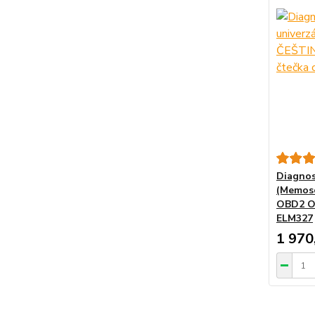
Diagnos
(Memosc
OBD2 OB
ELM327
1 970