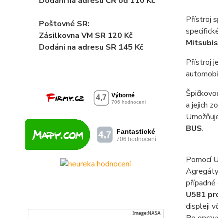
Dodání na adresu ČR od 110 Kč
Přístroj 
Poštovné SR:
specifick
Zásilkovna VM SR 120 Kč
Mitsubis
Dodání
na adresu SR 145 Kč
Přístroj 
automobil
Špičkovou
a jejich z
Umožňuje
BUS
.
Pomocí U5
Agregáty 
případné 
U581 pro
displeji 