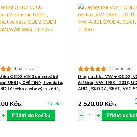
4 hodnocení
2 hodnocení
tika OBD2 V300 univerzální
Diagnostika VW + OBD2, V
an U581), ČEŠTINA, live data,
čeština, VW 1988 - 2018, U
DII čtečka chybových kódů,
AUDI, ŠKODA, SEAT, VAG 5
S
,00 Kč
2 520,00 Kč
Skladem
B
/
ks
/
ks
Přidat do košíku
Přidat do ko