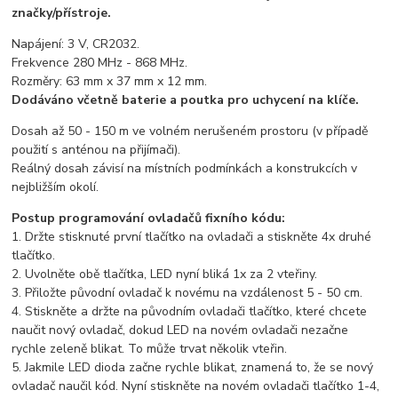
značky/přístroje.
Napájení: 3 V, CR2032.
Frekvence 280 MHz - 868 MHz.
Rozměry: 63 mm x 37 mm x 12 mm.
Dodáváno včetně baterie a poutka pro uchycení na klíče.
Dosah až 50 - 150 m ve volném nerušeném prostoru (v případě
použití s anténou na přijímači).
Reálný dosah závisí na místních podmínkách a konstrukcích v
nejbližším okolí.
Postup programování ovladačů fixního kódu:
1. Držte stisknuté první tlačítko na ovladači a stiskněte 4x druhé
tlačítko.
2. Uvolněte obě tlačítka, LED nyní bliká 1x za 2 vteřiny.
3. Přiložte původní ovladač k novému na vzdálenost 5 - 50 cm.
4. Stiskněte a držte na původním ovladači tlačítko, které chcete
naučit nový ovladač, dokud LED na novém ovladači nezačne
rychle zeleně blikat. To může trvat několik vteřin.
5. Jakmile LED dioda začne rychle blikat, znamená to, že se nový
ovladač naučil kód. Nyní stiskněte na novém ovladači tlačítko 1-4,