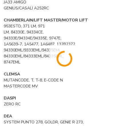
JA33 AMIGO
GENIUS/CASALI A252RC
CHAMBERLAIN/LIFT MASTER/MOTOR LIFT
953ESTD, 371 LM, 971
LM, 84330E, 94334CE,
94333E/94334E/94335E, 9747E,
1A5639-7, 1A5477, 1A6487, 132B2372,
94330EML/9333EML/94335EML,
84330EML/84333EML/84335EML,
8747EML
CLEMSA
MUTANCODE, T, T-8, E-CODE N
MASTERCODE MV
DASPI
ZERO RC
DEA
SYSTEM PUNTO 278, GOLDR, GENIE R 273,