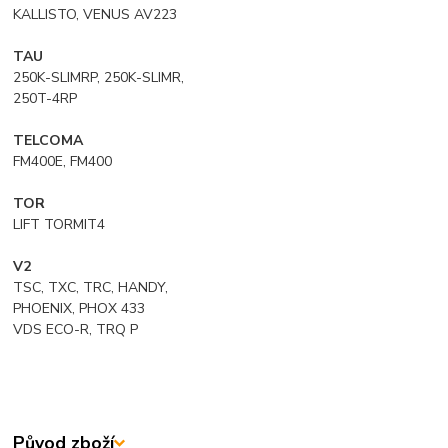
KALLISTO, VENUS AV223
TAU
250K-SLIMRP, 250K-SLIMR,
250T-4RP
TELCOMA
FM400E, FM400
TOR
LIFT TORMIT4
V2
TSC, TXC, TRC, HANDY,
PHOENIX, PHOX 433
VDS ECO-R, TRQ P
Původ zboží