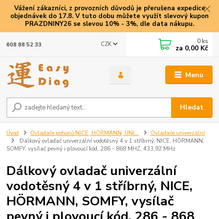
Vážení zákazníci, z provozních důvodů je přerušena expedice
objednávek do 17.8. V tuto dobu můžete využít slevový kupon
PRAZDNINY26 se slevou 10% - 3%, dle data nákupu.
0
ks
CZK
608 88 52 33
za
0,00 Kč
Menu
Hledat
Úvod
Ovladače pohonů NICE, HÖRMANN, UNI...
Ovladače univerzální
Dálkový ovladač univerzální vodotěsný 4 v 1 stříbrný, NICE, HÖRMANN,
SOMFY, vysílač pevný i plovoucí kód, 286 - 868 MHZ, 433,92 MHz
Dálkový ovladač univerzální
vodotěsný 4 v 1 stříbrný, NICE,
HÖRMANN, SOMFY, vysílač
pevný i plovoucí kód, 286 - 868