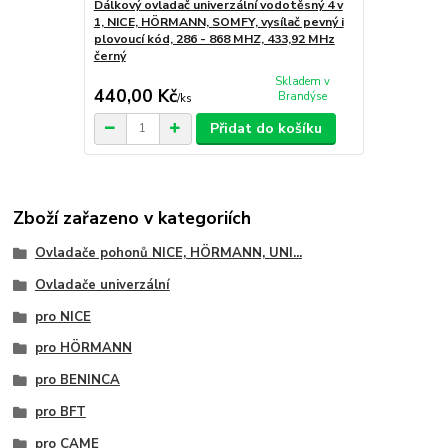
Dálkový ovladač univerzální vodotěsný 4 v
1, NICE, HÖRMANN, SOMFY, vysílač pevný i
plovoucí kód, 286 - 868 MHZ, 433,92 MHz
černý
Skladem v
440,00 Kč
Brandýse
/
ks
Přidat do košíku
Zboží zařazeno v kategoriích
Ovladače pohonů NICE, HÖRMANN, UNI...
Ovladače univerzální
pro NICE
pro HÖRMANN
pro BENINCA
pro BFT
pro CAME