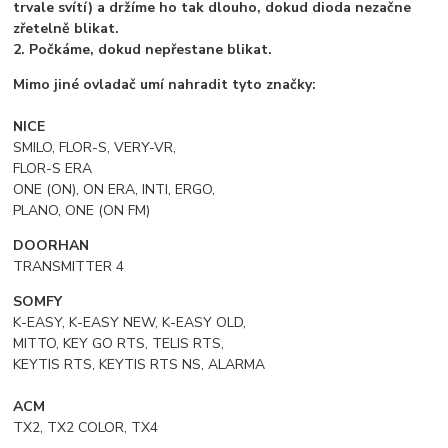
trvale svítí) a držíme ho tak dlouho, dokud dioda nezačne
zřetelně blikat.
2. Počkáme, dokud nepřestane blikat.
Mimo jiné ovladač umí nahradit tyto značky:
NICE
SMILO, FLOR-S, VERY-VR,
FLOR-S ERA
ONE (ON), ON ERA, INTI, ERGO,
PLANO, ONE (ON FM)
DOORHAN
TRANSMITTER 4
SOMFY
K-EASY, K-EASY NEW, K-EASY OLD,
MITTO, KEY GO RTS, TELIS RTS,
KEYTIS RTS, KEYTIS RTS NS, ALARMA
ACM
TX2, TX2 COLOR, TX4