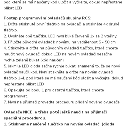
pod které se má naučený kód uložit a vyčkejte, dokud nepřestane
blikat LED.
Postup programování ovladačů skupiny RCS:
1. Držte stisknuté první tlačítko na ovladači a stiskněte 4x druhé
tlačítko.
2. Uvolněte obě tlačítka, LED nyní bliká červeně 1x za 2 vteřiny.
3. Přiložte původní ovladač k novému na vzdálenost 5 - 50 cm.
4. Stiskněte a držte na původním ovladači tlačítko, které chcete
naučit nový ovladač, dokud LED na novém ovladači nezačne
rychle zeleně blikat (kód naučen).
5. Jakmile LED dioda začne rychle blikat, znamená to, že se nový
ovladač naučil kód. Nyní stiskněte a držte na novém ovladači
tlačítko 1-4, pod které se má naučený kód uložit a vyčkejte, dokud
nepřestane blikat LED.
6. Opakujte od bodu 1 pro ostatní tlačítka, která chcete
programovat.
7. Nyní na přijímači proveďte proceduru přidání nového ovladače.
Ovladače NICE je třeba poté ještě naučit na přijímači
speciální procedurou.
1. Stiskneme naučené tlačítko na novém ovladači (dioda