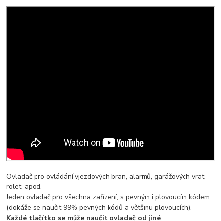
Ovladač pro ovládání vjezdových bran, alarmů, garážových vrat,
rolet, apod.
Jeden ovladač pro všechna zařízení, s pevným i plovoucím kódem
(dokáže se naučit 99% pevných kódů a většinu plovoucích).
Každé tlačítko se může naučit ovladač od jiné