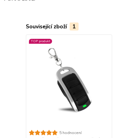
Související zboží
1
TOP produkt
5 hodnocení