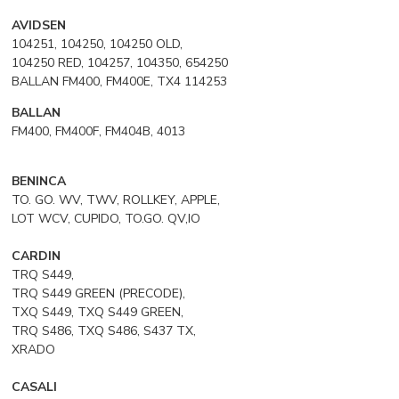
AVIDSEN
104251, 104250, 104250 OLD,
104250 RED, 104257, 104350, 654250
BALLAN FM400, FM400E, TX4 114253
BALLAN
FM400, FM400F, FM404B, 4013
BENINCA
TO. GO. WV, TWV, ROLLKEY, APPLE,
LOT WCV, CUPIDO, TO.GO. QV,IO
CARDIN
TRQ S449,
TRQ S449 GREEN (PRECODE),
TXQ S449, TXQ S449 GREEN,
TRQ S486, TXQ S486, S437 TX,
XRADO
CASALI