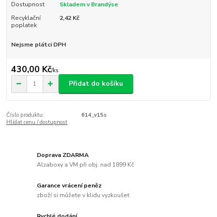
Dostupnost
Skladem v Brandýse
Recyklační
2,42 Kč
poplatek
Nejsme plátci DPH
430,00 Kč
/
ks
Přidat do košíku
Číslo produktu:
614_v15s
Hlídat cenu / dostupnost
Doprava ZDARMA
Alzaboxy a VM při obj. nad 1899 Kč
Garance vrácení peněz
zboží si můžete v klidu vyzkoušet
Rychlé dodání