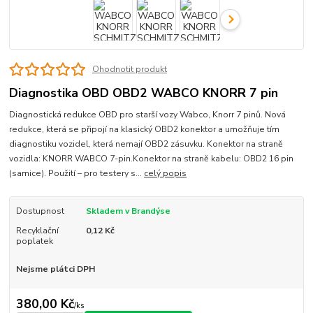
Ohodnotit produkt
Diagnostika OBD OBD2 WABCO KNORR 7 pin
Diagnostická redukce OBD pro starší vozy Wabco, Knorr 7 pinů. Nová
redukce, která se připojí na klasický OBD2 konektor a umožňuje tím
diagnostiku vozidel, která nemají OBD2 zásuvku. Konektor na straně
vozidla: KNORR WABCO 7-pin.Konektor na straně kabelu: OBD2 16 pin
(samice). Použití – pro testery s...
celý popis
Dostupnost
Skladem v Brandýse
Recyklační
0,12 Kč
poplatek
Nejsme plátci DPH
380,00 Kč
/
ks