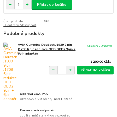
Přidat do košíku
Číslo produktu:
048
Hlídat cenu / dostupnost
Podobné produkty
AVIA Cummins Deutsch J1939 9 pin
Skladem v Brandýse
J1708 6 pin redukce OBD OBD2 9pin +
6pin adaptér
1 200,00 Kč
/
ks
Přidat do košíku
Doprava ZDARMA
Alzaboxy a VM při obj. nad 1899 Kč
Garance vrácení peněz
zboží si můžete v klidu vyzkoušet