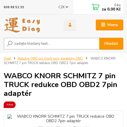
0
ks
CZK
608 88 52 33
za
0,00 Kč
Menu
Hledat
Úvod
Redukce OBD pro starší vozy, konektory OBD
WABCO KNORR
SCHMITZ 7 pin TRUCK redukce OBD OBD2 7pin adaptér
WABCO KNORR SCHMITZ 7 pin
TRUCK redukce OBD OBD2 7pin
adaptér
Akce