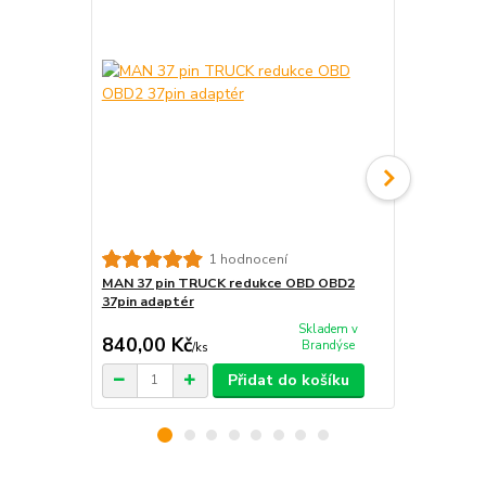
MAN 12 pin
1 hodnocení
12pin adapt
MAN 37 pin TRUCK redukce OBD OBD2
37pin adaptér
Skladem v
840,00 Kč
820,00 K
Brandýse
/
ks
Přidat do košíku