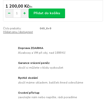
1 200,00 Kč
/
ks
Přidat do košíku
Číslo produktu:
049_6+9
Hlídat cenu / dostupnost
Doprava ZDARMA
Alzaboxy a VM při obj. nad 1899 Kč
Garance vrácení peněz
zboží si můžete v klidu vyzkoušet
Rychlé dodání
zboží máme skladem, balíček ihned odesíláme
Osobní přístup
zavolejte nám nebo napište, rádi poradíme