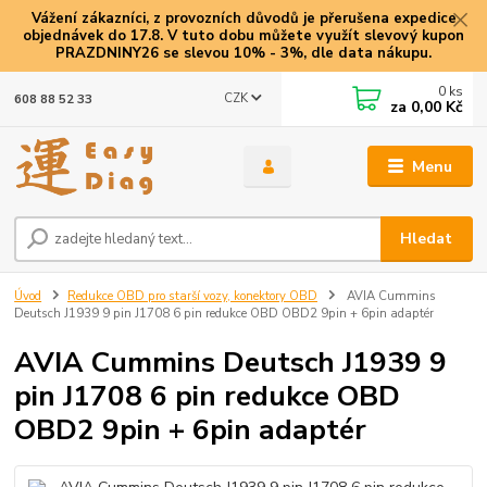
Vážení zákazníci, z provozních důvodů je přerušena expedice
objednávek do 17.8. V tuto dobu můžete využít slevový kupon
PRAZDNINY26 se slevou 10% - 3%, dle data nákupu.
0
ks
CZK
608 88 52 33
za
0,00 Kč
Menu
Hledat
Úvod
Redukce OBD pro starší vozy, konektory OBD
AVIA Cummins
Deutsch J1939 9 pin J1708 6 pin redukce OBD OBD2 9pin + 6pin adaptér
AVIA Cummins Deutsch J1939 9
pin J1708 6 pin redukce OBD
OBD2 9pin + 6pin adaptér