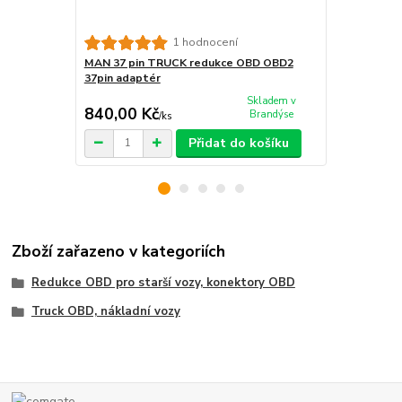
MAN 12 pin
1 hodnocení
12pin adapt
MAN 37 pin TRUCK redukce OBD OBD2
37pin adaptér
Skladem v
840,00 Kč
820,00 K
Brandýse
/
ks
Přidat do košíku
Zboží zařazeno v kategoriích
Redukce OBD pro starší vozy, konektory OBD
Truck OBD, nákladní vozy