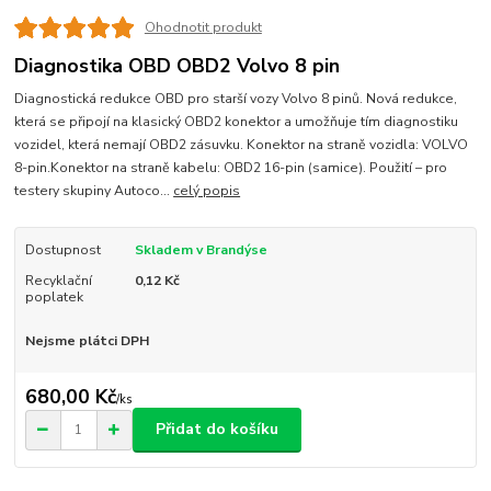
Ohodnotit produkt
Diagnostika OBD OBD2 Volvo 8 pin
Diagnostická redukce OBD pro starší vozy Volvo 8 pinů. Nová redukce,
která se připojí na klasický OBD2 konektor a umožňuje tím diagnostiku
vozidel, která nemají OBD2 zásuvku. Konektor na straně vozidla: VOLVO
8-pin.Konektor na straně kabelu: OBD2 16-pin (samice). Použití – pro
testery skupiny Autoco...
celý popis
Dostupnost
Skladem v Brandýse
Recyklační
0,12 Kč
poplatek
Nejsme plátci DPH
680,00 Kč
/
ks
Přidat do košíku