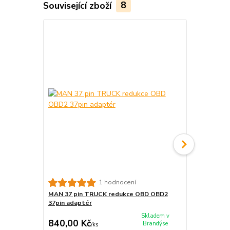
Související zboží
8
MAN 12 pin
1 hodnocení
12pin adapt
MAN 37 pin TRUCK redukce OBD OBD2
37pin adaptér
Skladem v
840,00 Kč
820,00 K
Brandýse
/
ks