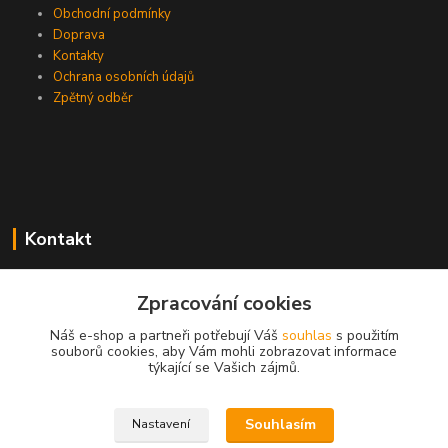
Obchodní podmínky
Doprava
Kontakty
Ochrana osobních údajů
Zpětný odběr
Kontakt
Zpracování cookies
EasyDiag.cz
Náš e-shop a partneři potřebují Váš
souhlas
s použitím
souborů cookies, aby Vám mohli zobrazovat informace
608 88 52 33
týkající se Vašich zájmů.
obchod@easydiag.cz
Souhlasím
Nastavení