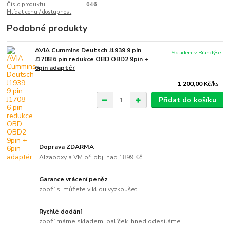
Číslo produktu:
046
Hlídat cenu / dostupnost
Podobné produkty
AVIA Cummins Deutsch J1939 9 pin
Skladem v Brandýse
J1708 6 pin redukce OBD OBD2 9pin +
6pin adaptér
1 200,00 Kč
/
ks
Přidat do košíku
Doprava ZDARMA
Alzaboxy a VM při obj. nad 1899 Kč
Garance vrácení peněz
zboží si můžete v klidu vyzkoušet
Rychlé dodání
zboží máme skladem, balíček ihned odesíláme