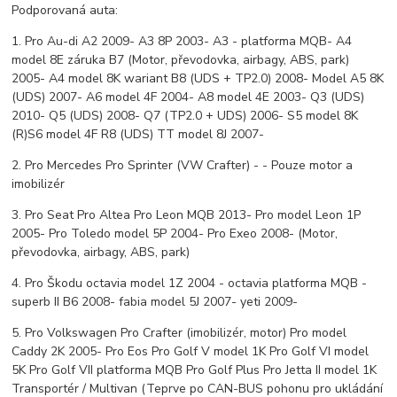
Podporovaná auta:
1. Pro Au-di A2 2009- A3 8P 2003- A3 - platforma MQB- A4
model 8E záruka B7 (Motor, převodovka, airbagy, ABS, park)
2005- A4 model 8K wariant B8 (UDS + TP2.0) 2008- Model A5 8K
(UDS) 2007- A6 model 4F 2004- A8 model 4E 2003- Q3 (UDS)
2010- Q5 (UDS) 2008- Q7 (TP2.0 + UDS) 2006- S5 model 8K
(R)S6 model 4F R8 (UDS) TT model 8J 2007-
2. Pro Mercedes Pro Sprinter (VW Crafter) - - Pouze motor a
imobilizér
3. Pro Seat Pro Altea Pro Leon MQB 2013- Pro model Leon 1P
2005- Pro Toledo model 5P 2004- Pro Exeo 2008- (Motor,
převodovka, airbagy, ABS, park)
4. Pro Škodu octavia model 1Z 2004 - octavia platforma MQB -
superb II B6 2008- fabia model 5J 2007- yeti 2009-
5. Pro Volkswagen Pro Crafter (imobilizér, motor) Pro model
Caddy 2K 2005- Pro Eos Pro Golf V model 1K Pro Golf VI model
5K Pro Golf VII platforma MQB Pro Golf Plus Pro Jetta II model 1K
Transportér / Multivan (Teprve po CAN-BUS pohonu pro ukládání