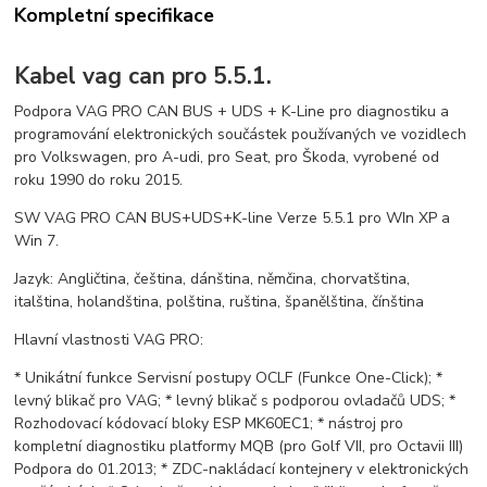
Kompletní specifikace
Kabel vag can pro 5.5.1.
Podpora VAG PRO CAN BUS + UDS + K-Line pro diagnostiku a
programování elektronických součástek používaných ve vozidlech
pro Volkswagen, pro A-udi, pro Seat, pro Škoda, vyrobené od
roku 1990 do roku 2015.
SW VAG PRO CAN BUS+UDS+K-line Verze 5.5.1 pro WIn XP a
Win 7.
Jazyk: Angličtina, čeština, dánština, němčina, chorvatština,
italština, holandština, polština, ruština, španělština, čínština
Hlavní vlastnosti VAG PRO:
* Unikátní funkce Servisní postupy OCLF (Funkce One-Click); *
levný blikač pro VAG; * levný blikač s podporou ovladačů UDS; *
Rozhodovací kódovací bloky ESP MK60EC1; * nástroj pro
kompletní diagnostiku platformy MQB (pro Golf VII, pro Octavii III)
Podpora do 01.2013; * ZDC-nakládací kontejnery v elektronických