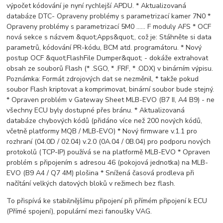
výpočet kódování je nyní rychlejší APDU. * Aktualizovaná
databáze DTC- Opraveny problémy s parametrizací kamer 7N0 *
Opraveny problémy s parametrizací 5M0 ...... F moduly AFS * OCF
nová sekce s názvem &quot;Apps&quot;, což je: Stáhněte si data
parametrů, kódování PR-kódu, BCM atd. programátoru. * Nový
postup OCF &quot;FlashFile Dumper&quot; - dokáže extrahovat
obsah ze souborů Flash (* .SGO, * .FRF, * .ODX) v binárním výpisu.
Poznámka: Formát zdrojových dat se nezměnil, * takže pokud
soubor Flash kriptovat a komprimovat, binární soubor bude stejný.
* Opraven problém v Gateway Sheet MLB-EVO (B7 II, A4 B9) - ne
všechny ECU byly dostupné přes bránu. * Aktualizovaná
databáze chybových kódů (přidáno více než 200 nových kódů,
včetně platformy MQB / MLB-EVO) * Nový firmware v.1.1 pro
rozhraní (04.0D / 02.04) v.2.0 (0A.04 / 0B.04) pro podporu nových
protokolů (TCP-IP) používá se na platformě MLB-EVO * Opraven
problém s připojením s adresou 46 (pokojová jednotka) na MLB-
EVO (B9 A4 / Q7 4M) plošina * Snížená časová prodleva při
načítání velkých datových bloků v režimech bez flash.
To přispívá ke stabilnějšímu připojení při přímém připojení k ECU
(Přímé spojení), populární mezi fanoušky VAG.