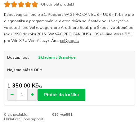
Ohodnotit produkt
Kabel vag can pro 5.5.1. Podpora VAG PRO CAN BUS + UDS + K-Line pro
diagnostiku a programování elektronických součástek používaných ve
vozidlech pro Volkswagen, pro A-udi, pro Seat, pro Škoda, vyrobené od
roku 1990 do roku 2015. SW VAG PRO CAN BUS+UDS+K-line Verze 5.5.1
pro WIn XP a Win 7. Jazyk: An...
celý popis
Dostupnost
Skladem v Brandýse
Nejsme plátci DPH
1 350,00 Kč
/
ks
Přidat do košíku
Číslo produktu:
016_vcp551
Hlídat cenu / dostupnost