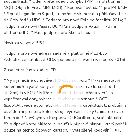
součástkách; * Odemkněte video v pohybu (VIM) na platformě
MQB (Objevte Pro a MMI-MQB); * Kódování ovladačů pro PR-kódy;
* &quot;Login finder&quot; - umožňuje skenovat a přihlašovat se
do CAN řadičů UDS; * Podpora pro nové Polo ve faceliftu 2014; *
Podpora pro nový Passat B8; * Plná podpora A-udi TT-3 na
platformě IBC; * Plná podpora pro Škoda Fabia III
Novinka ve verzi 5.5.1:
Podpora pro nové adresy zadané v platformě MLB-Evo
Aktualizace databáze-ODX (podpora pro všechny modely 2015)
Zásadní změny v kodéru PR:
* Nyní je možné uchovávat PR-kódy souboru * PR-samostatný
kodér může vybrat kódy známé PR analýzou aktuálních dat
uložených v ECU * Můžete porovnat data uložená v ECU s
vypočítanými daty, vybrat si, co chcete stáhnout. * OCF
&quot;Aktivace automatického sklápění zrcátek&quot;, problém s
osvětlením prostoru kolem stroje vyřešen - Díky Ciamardo / vcp-
forum.de * Nový tým ve Scripteru: GetCardSerial, vrátí aktuální
číslo čipové karty. Můžete jej použít k přípravě skriptu, který poběží
pouze na těchto čipových kartách. * Vylepšené kódování TXT,