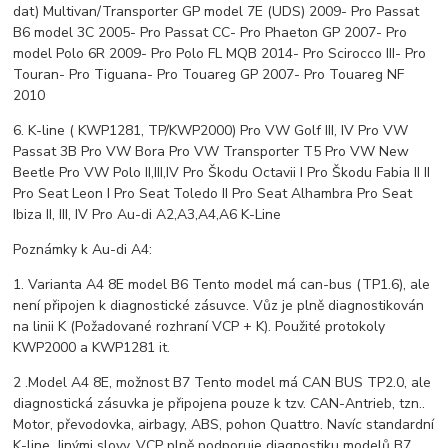
dat) Multivan/Transporter GP model 7E (UDS) 2009- Pro Passat
B6 model 3C 2005- Pro Passat CC- Pro Phaeton GP 2007- Pro
model Polo 6R 2009- Pro Polo FL MQB 2014- Pro Scirocco III- Pro
Touran- Pro Tiguana- Pro Touareg GP 2007- Pro Touareg NF
2010
6. K-line ( KWP1281, TP/KWP2000) Pro VW Golf III, IV Pro VW
Passat 3B Pro VW Bora Pro VW Transporter T5 Pro VW New
Beetle Pro VW Polo II,III,IV Pro Škodu Octavii I Pro Škodu Fabia II II
Pro Seat Leon I Pro Seat Toledo II Pro Seat Alhambra Pro Seat
Ibiza II, III, IV Pro Au-di A2,A3,A4,A6 K-Line
Poznámky k Au-di A4:
1. Varianta A4 8E model B6 Tento model má can-bus (TP1.6), ale
není připojen k diagnostické zásuvce. Vůz je plně diagnostikován
na linii K (Požadované rozhraní VCP + K). Použité protokoly
KWP2000 a KWP1281 it.
2 .Model A4 8E, možnost B7 Tento model má CAN BUS TP2.0, ale
diagnostická zásuvka je připojena pouze k tzv. CAN-Antrieb, tzn..
Motor, převodovka, airbagy, ABS, pohon Quattro. Navíc standardní
K-line. Jinými slovy, VCP plně podporuje diagnostiku modelů B7,