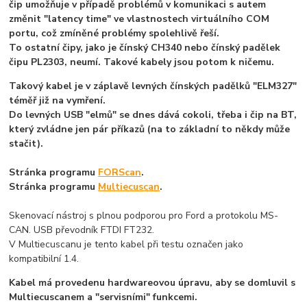
čip umožňuje v případě problémů v komunikaci s autem
změnit "latency time" ve vlastnostech virtuálního COM
portu, což zmíněné problémy spolehlivě řeší.
To ostatní čipy, jako je čínský CH340 nebo čínský padělek
čipu PL2303, neumí. Takové kabely jsou potom k ničemu.
Takový kabel je v záplavě levných čínských padělků "ELM327"
téměř již na vymření.
Do levných USB "elmů" se dnes dává cokoli, třeba i čip na BT,
který zvládne jen pár příkazů (na to základní to někdy může
stačit).
Stránka programu
FORScan
.
Stránka programu
Multiecuscan
.
Skenovací nástroj s plnou podporou pro Ford a protokolu MS-
CAN. USB převodník FTDI FT232.
V Multiecuscanu je tento kabel při testu označen jako
kompatibilní 1.4.
Kabel má provedenu hardwareovou úpravu, aby se domluvil s
Multiecuscanem a "servisními" funkcemi.