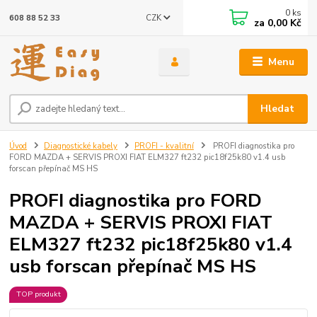
0
ks
CZK
608 88 52 33
za
0,00 Kč
Menu
Hledat
Úvod
Diagnostické kabely
PROFI - kvalitní
PROFI diagnostika pro
FORD MAZDA + SERVIS PROXI FIAT ELM327 ft232 pic18f25k80 v1.4 usb
forscan přepínač MS HS
PROFI diagnostika pro FORD
MAZDA + SERVIS PROXI FIAT
ELM327 ft232 pic18f25k80 v1.4
usb forscan přepínač MS HS
TOP produkt