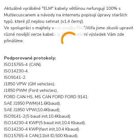
Aktuálně vyráběné "ELM" kabely většinou nefungují 100% s
Multiecuscanem a návody na internetu popisují úpravy starších
typů, které již nejdou sehnat (v1.4 černý).
Ve spolupráci s majitely vozů značky FIAT/Alfa jsme zkusili upravit
různé novější verze kabelů a 100% funkční výsledek Vám zde
přinášíme.
Podporované protokoly:
ISO15765-4 (CAN).
ISO14230-4.
ISO9141-2.
J1850 VPW (GM vehicles).
J1850 PWM (Ford vehicles).
FORD CAN HS, MS CAN FORD FORD 9141.
SAE J1850 PWM(41.6Kbaud).
SAE J1850 VPW(10.4Kbaud).
ISO9141-2(5 baud init,10.4Kbaud).
ISO14230-4 KWP(5 baud init,10.4 Kbaud).
ISO14230-4 KWP(fast init,10.4 Kbaud).
ISO15765-4 CAN(11bit ID,500 Kbaud).