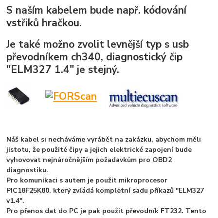
S naším kabelem bude např. kódování
vstřiků hračkou.
Je také možno zvolit levnější typ s usb
převodníkem ch340, diagnostický čip
"ELM327 1.4" je stejný.
Náš kabel si necháváme vyrábět na zakázku, abychom měli
jistotu, že použité čipy a jejich elektrické zapojení bude
vyhovovat nejnáročnějším požadavkům pro OBD2
diagnostiku.
Pro komunikaci s autem je použit mikroprocesor
PIC18F25K80, který zvládá kompletní sadu příkazů "ELM327
v1.4".
Pro přenos dat do PC je pak použit převodník FT232. Tento