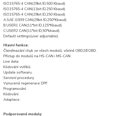
ISO15765-4 CAN(29bit ID,500 Kbaud).
ISO15765-4 CAN(11bit ID,250 Kbaud).
ISO15765-4 CAN(29bit ID,250 Kbaud).
A.SAE J1939 CAN(29bit ID,250*Kbaud).
B.USER1 CAN(11*bit ID,125*Kbaud).
C.USER2 CAN(11*bit ID,50*kbaud).
Default settings(user adjustable).
Hlavní funkce:
Čtení/mazání chyb ze všech modulů, včetně OBD2/EOBD.
Přístup do modulů na HS-CAN i MS-CAN.
Live data.
Kódování vstřiků.
Update softwaru.
Servisní procedury.
Vynucená regenerace DPF.
Programování.
Kódování.
Adaptace.
Podporované moduly: