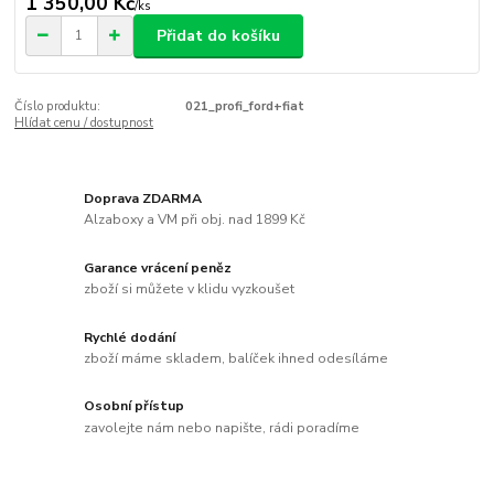
1 350,00 Kč
/
ks
Přidat do košíku
Číslo produktu:
021_profi_ford+fiat
Hlídat cenu / dostupnost
Doprava ZDARMA
Alzaboxy a VM při obj. nad 1899 Kč
Garance vrácení peněz
zboží si můžete v klidu vyzkoušet
Rychlé dodání
zboží máme skladem, balíček ihned odesíláme
Osobní přístup
zavolejte nám nebo napište, rádi poradíme