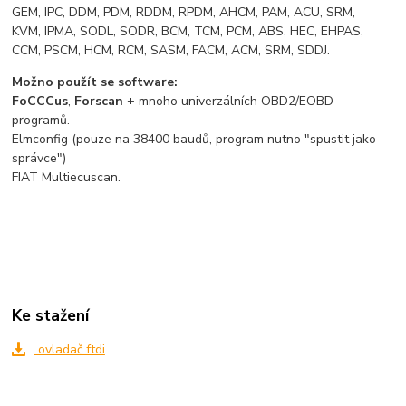
GEM, IPC, DDM, PDM, RDDM, RPDM, AHCM, PAM, ACU, SRM,
KVM, IPMA, SODL, SODR, BCM, TCM, PCM, ABS, HEC, EHPAS,
CCM, PSCM, HCM, RCM, SASM, FACM, ACM, SRM, SDDJ.
Možno použít se software:
FoCCCus
,
Forscan
+ mnoho univerzálních OBD2/EOBD
programů.
Elmconfig (pouze na 38400 baudů, program nutno "spustit jako
správce")
FIAT Multiecuscan.
Ke stažení
ovladač ftdi