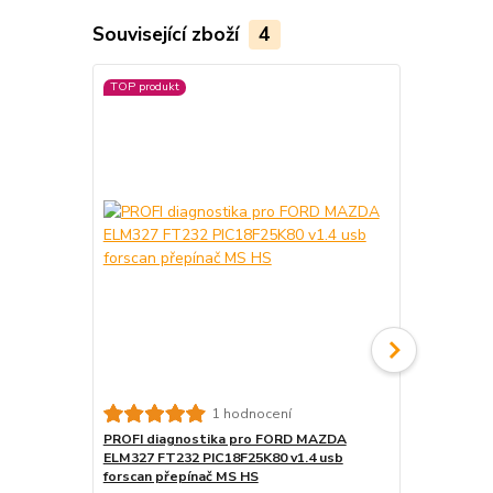
Související zboží
4
TOP produkt
1 hodnocení
PROFI diagnostika pro FORD MAZDA
PROFI diag
ELM327 FT232 PIC18F25K80 v1.4 usb
DDT4ALL EL
forscan přepínač MS HS
USB přepína