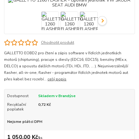
Ohodnotit produkt
GALLETTO EOBD2 pro čtení a zápis software v řídících jednotkách
motorů (chiptuning), pracuje s diesly (EDC16, EDC15), benzíny (MEx.x,
DELCO) a spoustu dalších motorů (TDi, HDi, JTD, ... ). Nejuniverzálnější
flasher, all-in-one, flasher - programátor řídících jednotek motorů aut
přes kabel bez rozebí...
celý popis
Dostupnost
Skladem v Brandýse
Recyklační
0,72 Kč
poplatek
Nejsme plátci DPH
1 050,00 Kč
/
ks