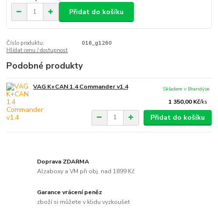
Přidat do košíku
Číslo produktu:
016_g1260
Hlídat cenu / dostupnost
Podobné produkty
VAG K+CAN 1.4 Commander v1.4
Skladem v Brandýse
1 350,00 Kč
/
ks
Přidat do košíku
Doprava ZDARMA
Alzaboxy a VM při obj. nad 1899 Kč
Garance vrácení peněz
zboží si můžete v klidu vyzkoušet