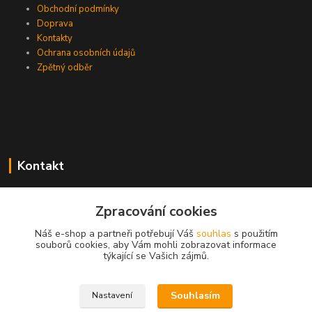
Obchodní podmínky
Doprava
Kontakty
Ochrana osobních údajů
Zpětný odběr
Kontakt
Zpracování cookies
EasyDiag.cz
Náš e-shop a partneři potřebují Váš
souhlas
s použitím
souborů cookies, aby Vám mohli zobrazovat informace
608 88 52 33
týkající se Vašich zájmů.
obchod@easydiag.cz
Souhlasím
Nastavení