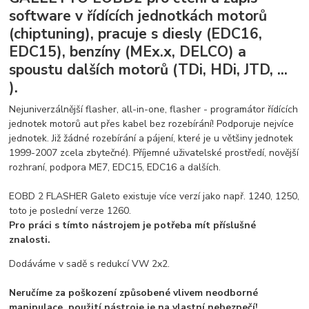
software v řídících jednotkách motorů
(chiptuning), pracuje s diesly (EDC16,
EDC15), benzíny (MEx.x, DELCO) a
spoustu dalších motorů (TDi, HDi, JTD, ...
).
Nejuniverzálnější flasher, all-in-one, flasher - programátor řídících
jednotek motorů aut přes kabel bez rozebírání! Podporuje nejvíce
jednotek. Již žádné rozebírání a pájení, které je u většiny jednotek
1999-2007 zcela zbytečné). Příjemné uživatelské prostředí, novější
rozhraní, podpora ME7, EDC15, EDC16 a dalších.
EOBD 2 FLASHER Galeto existuje více verzí jako např. 1240, 1250,
toto je poslední verze 1260.
Pro práci s tímto nástrojem je potřeba mít příslušné
znalosti.
Dodáváme v sadě s redukcí VW 2x2.
Neručíme za poškození způsobené vlivem neodborné
manipulace, použití nástroje je na vlastní nebezpečí!