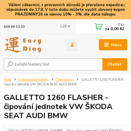
Vážení zákazníci, z provozních důvodů je přerušena expedice
objednávek do 17.8. V tuto dobu můžete využít slevový kupon
PRAZDNINY26 se slevou 10% - 3%, dle data nákupu.
0
ks
CZK
608 88 52 33
za
0,00 Kč
Menu
Hledat
Úvod
Diagnostické kabely
Chip tuning
GALLETTO 1260 FLASHER -
čipování jednotek VW ŠKODA SEAT AUDI BMW
GALLETTO 1260 FLASHER -
čipování jednotek VW ŠKODA
SEAT AUDI BMW