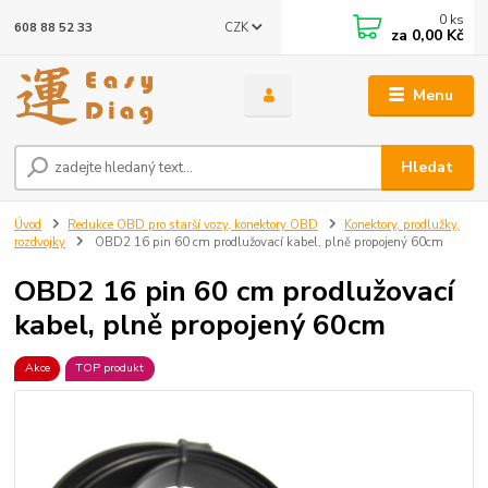
0
ks
CZK
608 88 52 33
za
0,00 Kč
Menu
Hledat
Úvod
Redukce OBD pro starší vozy, konektory OBD
Konektory, prodlužky,
rozdvojky
OBD2 16 pin 60 cm prodlužovací kabel, plně propojený 60cm
OBD2 16 pin 60 cm prodlužovací
kabel, plně propojený 60cm
Akce
TOP produkt