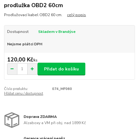
prodlužka OBD2 60cm
Prodlužovací kabel OBD2 60 cm.
celý popis
Dostupnost
Skladem v Brandýse
Nejsme plátci DPH
120,00 Kč
/
ks
Přidat do košíku
Číslo produktu:
074_MF060
Hlídat cenu / dostupnost
Doprava ZDARMA
Alzaboxy a VM při obj. nad 1899 Kč
Garance vrácení peněz