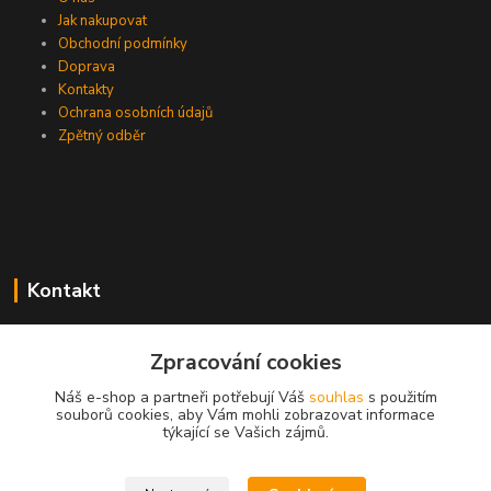
Jak nakupovat
Obchodní podmínky
Doprava
Kontakty
Ochrana osobních údajů
Zpětný odběr
Kontakt
Zpracování cookies
EasyDiag.cz
Náš e-shop a partneři potřebují Váš
souhlas
s použitím
souborů cookies, aby Vám mohli zobrazovat informace
608 88 52 33
týkající se Vašich zájmů.
obchod@easydiag.cz