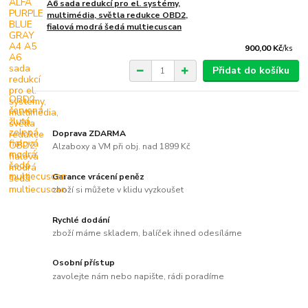
A6 sada redukcí pro el. systémy,
multimédia, světla redukce OBD2,
fialová modrá šedá multiecuscan
900,00 Kč
/
ks
Přidat do košíku
Doprava ZDARMA
Alzaboxy a VM při obj. nad 1899 Kč
Garance vrácení peněz
zboží si můžete v klidu vyzkoušet
Rychlé dodání
zboží máme skladem, balíček ihned odesíláme
Osobní přístup
zavolejte nám nebo napište, rádi poradíme