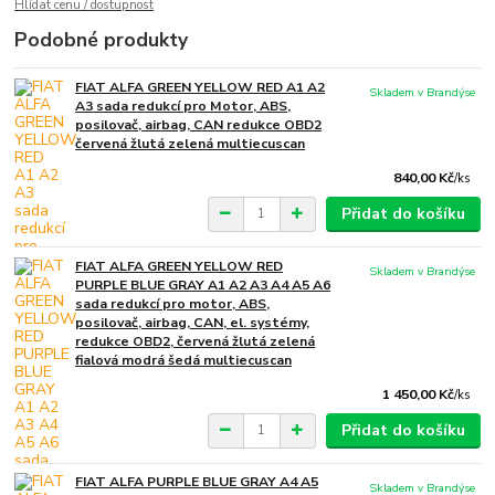
Hlídat cenu / dostupnost
Podobné produkty
FIAT ALFA GREEN YELLOW RED A1 A2
Skladem v Brandýse
A3 sada redukcí pro Motor, ABS,
posilovač, airbag, CAN redukce OBD2
červená žlutá zelená multiecuscan
840,00 Kč
/
ks
Přidat do košíku
FIAT ALFA GREEN YELLOW RED
Skladem v Brandýse
PURPLE BLUE GRAY A1 A2 A3 A4 A5 A6
sada redukcí pro motor, ABS,
posilovač, airbag, CAN, el. systémy,
redukce OBD2, červená žlutá zelená
fialová modrá šedá multiecuscan
1 450,00 Kč
/
ks
Přidat do košíku
FIAT ALFA PURPLE BLUE GRAY A4 A5
Skladem v Brandýse