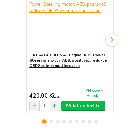
FIAT ALFA GREEN A1 Engine, ABS, Power
FIAT ALFA R
Steering, motor, ABS, posilovač, redukce
OBD2 červen
OBD2 zelená multiecuscan
Skladem v
420,00 Kč
420,00 K
Brandýse
/
ks
Přidat do košíku