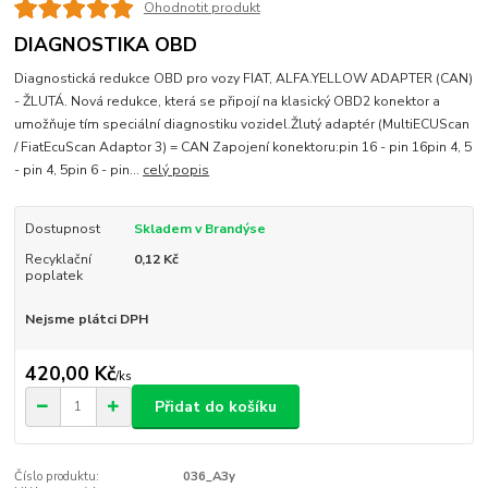
Ohodnotit produkt
DIAGNOSTIKA OBD
Diagnostická redukce OBD pro vozy FIAT, ALFA.YELLOW ADAPTER (CAN)
- ŽLUTÁ. Nová redukce, která se připojí na klasický OBD2 konektor a
umožňuje tím speciální diagnostiku vozidel.Žlutý adaptér (MultiECUScan
/ FiatEcuScan Adaptor 3) = CAN Zapojení konektoru:pin 16 - pin 16pin 4, 5
- pin 4, 5pin 6 - pin...
celý popis
Dostupnost
Skladem v Brandýse
Recyklační
0,12 Kč
poplatek
Nejsme plátci DPH
420,00 Kč
/
ks
Přidat do košíku
Číslo produktu:
036_A3y