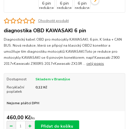
Ohodnotit produkt
diagnostika OBD KAWASAKI 6 pin
Diagnostický kabel OBD pro motocykly KAWASAKI, 6 pin, K linka + CAN
BUS. Nová redukce, která se připojí na klasický OBD2 konektor a
umožňuje tím diagnostiku motocyklů KAWASAKI.Toto je redukce pro
motocykly KAWASAKI se 6 pinovým konektorem, např:Kawasaki Z900
2017+Kawasaki Z900RS 2017+Kawasaki ZX10R ...
celý popis
Dostupnost
Skladem v Brandýse
Recyklační
0,12 Kč
poplatek
Nejsme plátci DPH
460,00 Kč
/
ks
Přidat do košíku