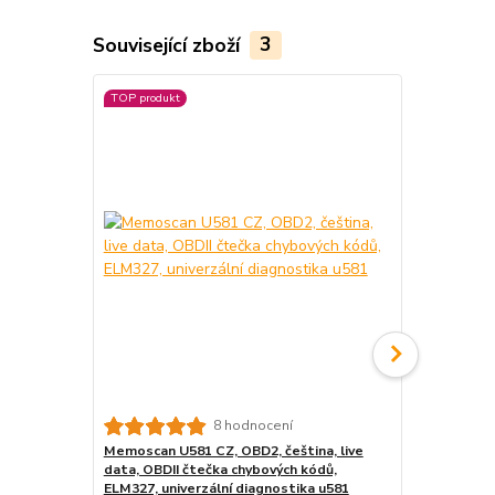
Související zboží
3
TOP produkt
TOP produkt
8 hodnocení
Memoscan U581 CZ, OBD2, čeština, live
Diagnostika
data, OBDII čtečka chybových kódů,
(Memoscan U
ELM327, univerzální diagnostika u581
OBD2 OBDII 