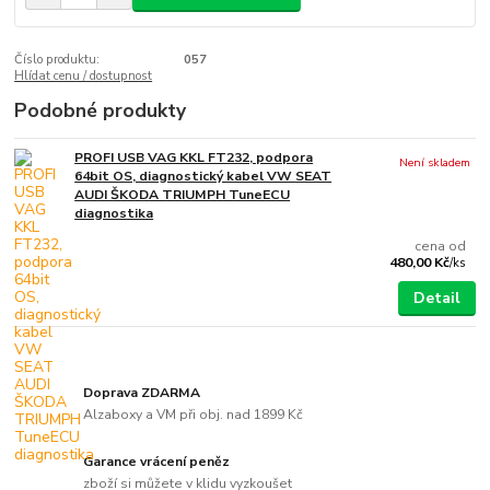
Číslo produktu:
057
Hlídat cenu / dostupnost
Podobné produkty
PROFI USB VAG KKL FT232, podpora
Není skladem
64bit OS, diagnostický kabel VW SEAT
AUDI ŠKODA TRIUMPH TuneECU
diagnostika
cena od
480,00 Kč
/
ks
Detail
Doprava ZDARMA
Alzaboxy a VM při obj. nad 1899 Kč
Garance vrácení peněz
zboží si můžete v klidu vyzkoušet