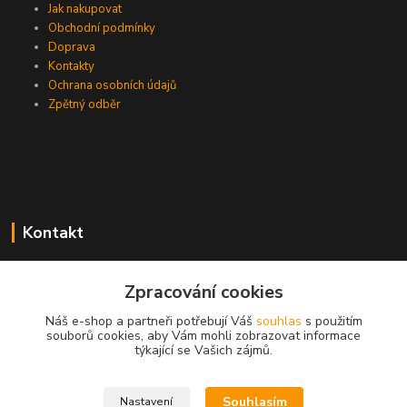
Jak nakupovat
Obchodní podmínky
Doprava
Kontakty
Ochrana osobních údajů
Zpětný odběr
Kontakt
Zpracování cookies
EasyDiag.cz
Náš e-shop a partneři potřebují Váš
souhlas
s použitím
souborů cookies, aby Vám mohli zobrazovat informace
608 88 52 33
týkající se Vašich zájmů.
obchod@easydiag.cz
Souhlasím
Nastavení