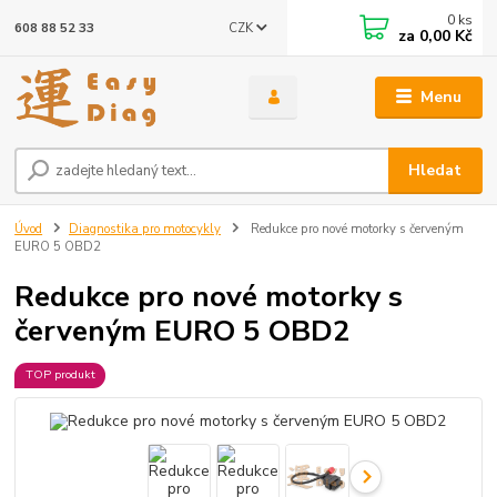
0
ks
CZK
608 88 52 33
za
0,00 Kč
Menu
Hledat
Úvod
Diagnostika pro motocykly
Redukce pro nové motorky s červeným
EURO 5 OBD2
Redukce pro nové motorky s
červeným EURO 5 OBD2
TOP produkt