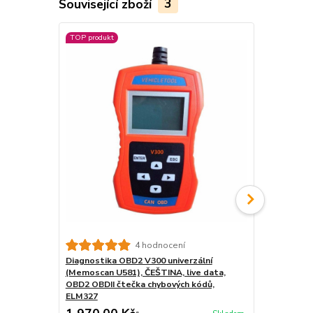
Související zboží
3
TOP produkt
TOP produkt
4 hodnocení
Diagnostika OBD2 V300 univerzální
Diagnostika
(Memoscan U581), ČEŠTINA, live data,
VW 1988 - 2
OBD2 OBDII čtečka chybových kódů,
ŠKODA, SEAT
ELM327