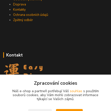
Doprava
Kontakty
Ochrana osobních údajů
Zpětný odběr
Kontakt
Zpracování cookies
EasyDiag.cz
Náš e-shop a partneři potřebují Váš
souhlas
s použitím
souborů cookies, aby Vám mohli zobrazovat informace
608 88 52 33
týkající se Vašich zájmů.
obchod@easydiag.cz