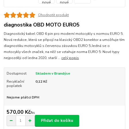
Ohodnotit produkt
diagnostika OBD MOTO EURO5
Diagnostický kabel OBD 6 pin pro moderní motocykly s normou EURO 5.
Nová redukce, která se připojí na klasický OBD2 konektor a umožňuje tím
diagnostiku motocyklů s červenou zásuvkou EURO 5.Jedná se o
motocykly všech značek, na něž se vztahuje norma EURO 5: Nové typy
nejpozději od ledna 2020, starší ...
celý popis
Dostupnost
Skladem v Brandýse
Recyklační
0,12 Kč
poplatek
Nejsme plátci DPH
570,00 Kč
/
ks
Přidat do košíku