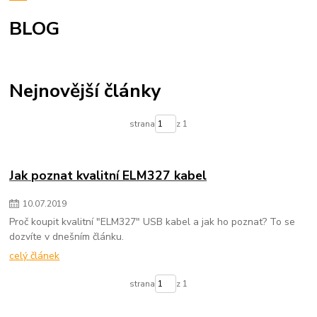
BLOG
Nejnovější články
strana
z 1
Jak poznat kvalitní ELM327 kabel
10
.
07
.
2019
Proč koupit kvalitní "ELM327" USB kabel a jak ho poznat? To se
dozvíte v dnešním článku.
celý článek
strana
z 1