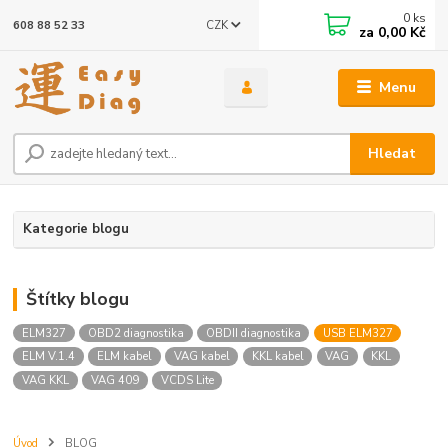
0
ks
CZK
608 88 52 33
za
0,00 Kč
Menu
Hledat
Kategorie blogu
Štítky blogu
ELM327
OBD2 diagnostika
OBDII diagnostika
USB ELM327
ELM V.1.4
ELM kabel
VAG kabel
KKL kabel
VAG
KKL
VAG KKL
VAG 409
VCDS Lite
Úvod
BLOG