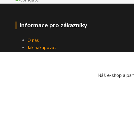
Informace pro zákazníky
O nás
Jak nakupovat
Obchodní podmínky
Doprava
Kontakty
Náš e-shop a par
Ochrana osobních údajů
Zpětný odběr