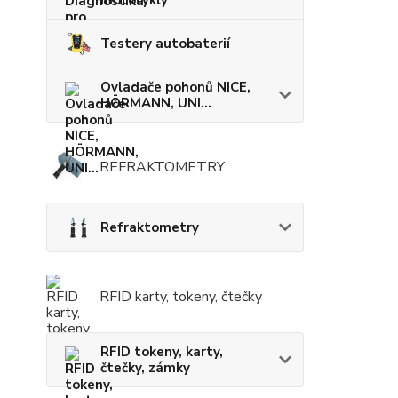
motocykly
Testery autobaterií
Ovladače pohonů NICE,
HÖRMANN, UNI...
REFRAKTOMETRY
Refraktometry
RFID karty, tokeny, čtečky
RFID tokeny, karty,
čtečky, zámky