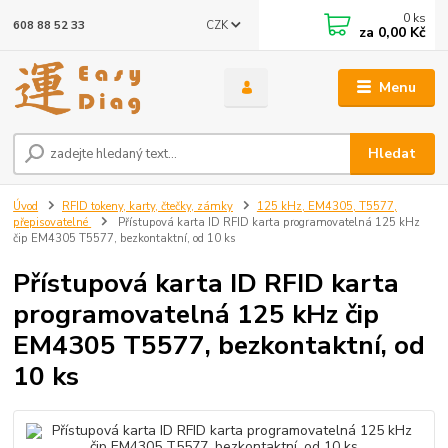
0
ks
CZK
608 88 52 33
za
0,00 Kč
Menu
Hledat
Úvod
RFID tokeny, karty, čtečky, zámky
125 kHz, EM4305, T5577,
přepisovatelné
Přístupová karta ID RFID karta programovatelná 125 kHz
čip EM4305 T5577, bezkontaktní, od 10 ks
Přístupová karta ID RFID karta
programovatelná 125 kHz čip
EM4305 T5577, bezkontaktní, od
10 ks