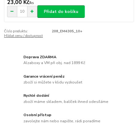
23,00 Kč
/
ks
Přidat do košíku
Číslo produktu:
208_EM4305_10+
Hlídat cenu / dostupnost
Doprava ZDARMA
Alzaboxy a VM při obj. nad 1899 Kč
Garance vrácení peněz
zboží si můžete v klidu vyzkoušet
Rychlé dodání
zboží máme skladem, balíček ihned odesíláme
Osobní přístup
zavolejte nám nebo napište, rádi poradíme