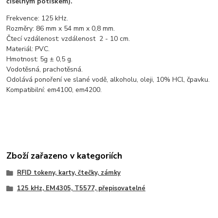
číselným potiskem).
Frekvence: 125 kHz.
Rozměry: 86 mm x 54 mm x 0,8 mm.
Čtecí vzdálenost: vzdálenost 2 - 10 cm.
Materiál: PVC.
Hmotnost: 5g ± 0,5 g.
Vodotěsná, prachotěsná.
Odolává ponoření ve slané vodě, alkoholu, oleji, 10% HCl, čpavku.
Kompatibilní: em4100, em4200.
Zboží zařazeno v kategoriích
RFID tokeny, karty, čtečky, zámky
125 kHz, EM4305, T5577, přepisovatelné