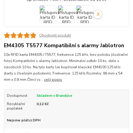
Ohodnotit produkt
EM4305 T5577 Kompatibilní s alarmy Jablotron
10x RFID karta EM4305 / T5577, frekvence 125 kHz, bez potisku (ilustrační
foto).Kompatibilní s alarmy Jablotron. Minimální odběr 10 ks, dále v
násobcích 10 ks. Na tyto karty lze kopírovat klasické EM4100 125 kHz
(karty s číselným potiskem). Frekvence: 125 kHz.Rozměry: 86 mm x 54
mm x 0,8 mm.Čtecí vz...
celý popis
Dostupnost
Skladem v Brandýse
Recyklační
0,12 Kč
poplatek
Nejsme plátci DPH