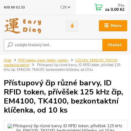
0
ks
CZK
608 88 52 33
za
0,00 Kč
Menu
Hledat
Úvod
RFID tokeny, karty, čtečky, zámky
125 kHz, EM4100, TK4100
nepřepisovatelné
Přístupový čip různé barvy, ID RFID token, přívěšek 125
kHz čip, EM4100, TK4100, bezkontaktní klíčenka, od 10 ks
Přístupový čip různé barvy, ID
RFID token, přívěšek 125 kHz čip,
EM4100, TK4100, bezkontaktní
klíčenka, od 10 ks