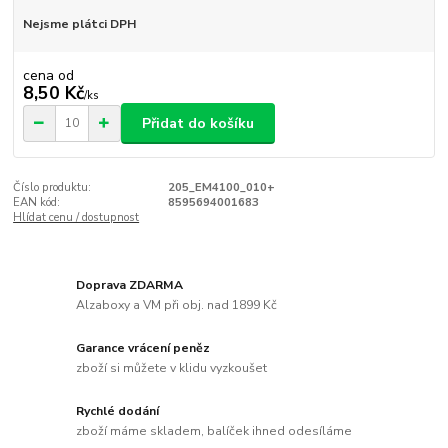
Nejsme plátci DPH
cena od
8,50 Kč
/
ks
Přidat do košíku
Číslo produktu:
205_EM4100_010+
EAN kód:
8595694001683
Hlídat cenu / dostupnost
Doprava ZDARMA
Alzaboxy a VM při obj. nad 1899 Kč
Garance vrácení peněz
zboží si můžete v klidu vyzkoušet
Rychlé dodání
zboží máme skladem, balíček ihned odesíláme