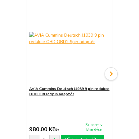
AVIA Cummins Deutsch J1939 9 pin redukce
AVIA Cummin
OBD OBD2 9pin adaptér
pin redukce
Skladem v
980,00 Kč
1 200,00
Brandýse
/
ks