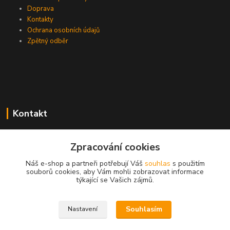
Doprava
Kontakty
Ochrana osobních údajů
Zpětný odběr
Kontakt
Zpracování cookies
EasyDiag.cz
Náš e-shop a partneři potřebují Váš
souhlas
s použitím
souborů cookies, aby Vám mohli zobrazovat informace
608 88 52 33
týkající se Vašich zájmů.
obchod@easydiag.cz
Souhlasím
Nastavení