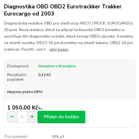
Diagnostika OBD OBD2 Eurotrackker Trakker
Eurocargo od 2003
Diagnostická redukce OBD pro starší vozy IVECO (TRUCK, EUROCARGO)
30 pinů. Nová redukce, která se připojí na klasický OBD2 konektor a
umožňuje tím diagnostiku vozidel, která nemají OBD2 zásuvku. Konektor
na straně vozidla: IVECO 30-pin.Konektor na straně kabelu: OBD2 16-pin
(samice). Použití – pro t...
celý popis
Dostupnost
Skladem v Brandýse
Recyklační
0,12 Kč
poplatek
Nejsme plátci DPH
1 050,00 Kč
/
ks
Přidat do košíku
Číslo produktu:
039_v2