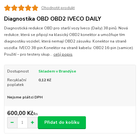
Ohodnotit produkt
Diagnostika OBD OBD2 IVECO DAILY
Diagnostická redukce OBD pro starší vozy Iveco (Daily) 38 pinů. Nová
redukce, která se připojí na klasický OBD2 konektor a umožňuje tím
diagnostiku vozidel, která nemají OBD2 zásuvku. Konektor na straně
vozidla: IVECO 38-pin.Konektor na straně kabelu: OBD2 16-pin (samice).
Použití – pro testery skup...
celý popis
Dostupnost
Skladem v Brandýse
Recyklační
0,12 Kč
poplatek
Nejsme plátci DPH
600,00 Kč
/
ks
Přidat do košíku