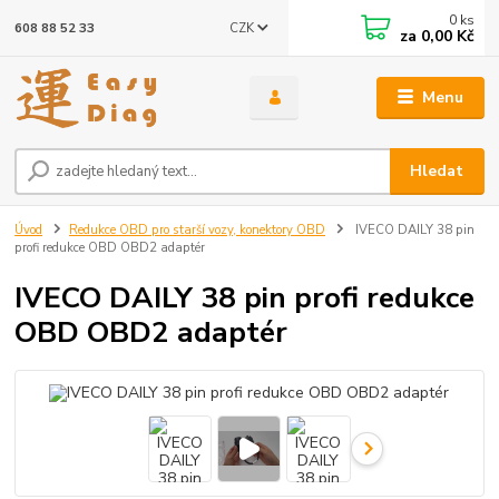
0
ks
CZK
608 88 52 33
za
0,00 Kč
Menu
Hledat
Úvod
Redukce OBD pro starší vozy, konektory OBD
IVECO DAILY 38 pin
profi redukce OBD OBD2 adaptér
IVECO DAILY 38 pin profi redukce
OBD OBD2 adaptér