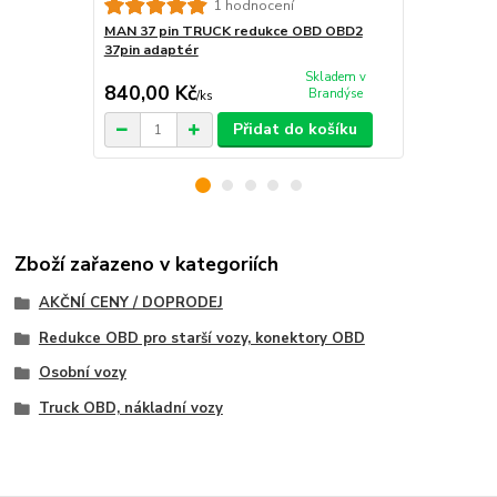
MAN 12 pin
1 hodnocení
12pin adapt
MAN 37 pin TRUCK redukce OBD OBD2
37pin adaptér
Skladem v
840,00 Kč
820,00 K
Brandýse
/
ks
Přidat do košíku
Zboží zařazeno v kategoriích
AKČNÍ CENY / DOPRODEJ
Redukce OBD pro starší vozy, konektory OBD
Osobní vozy
Truck OBD, nákladní vozy