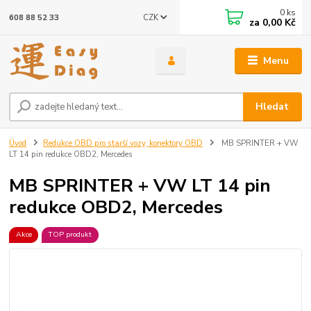
0
ks
CZK
608 88 52 33
za
0,00 Kč
Menu
Hledat
Úvod
Redukce OBD pro starší vozy, konektory OBD
MB SPRINTER + VW
LT 14 pin redukce OBD2, Mercedes
MB SPRINTER + VW LT 14 pin
redukce OBD2, Mercedes
Akce
TOP produkt