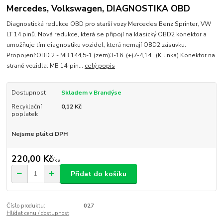
Mercedes, Volkswagen, DIAGNOSTIKA OBD
Diagnostická redukce OBD pro starší vozy Mercedes Benz Sprinter, VW
LT 14 pinů. Nová redukce, která se připojí na klasický OBD2 konektor a
umožňuje tím diagnostiku vozidel, která nemají OBD2 zásuvku.
Propojení:OBD 2 - MB 144,5-1 (zem)3-16 (+)7-4,14 (K linka) Konektor na
straně vozidla: MB 14-pin...
celý popis
Dostupnost
Skladem v Brandýse
Recyklační
0,12 Kč
poplatek
Nejsme plátci DPH
220,00 Kč
/
ks
Přidat do košíku
Číslo produktu:
027
Hlídat cenu / dostupnost