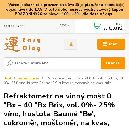
Vážení zákazníci, z provozních důvodů je přerušena expedice
objednávek do 17.8. V tuto dobu můžete využít slevový kupon
PRAZDNINY26 se slevou 10% - 3%, dle data nákupu.
0
ks
CZK
608 88 52 33
za
0,00 Kč
Menu
Hledat
Úvod
Refraktometry
Refraktometr na vinný mošt 0 °Bx - 40 °Bx Brix, vol.
0%- 25% víno, hustota Baumé °Be', cukroměr, moštoměr, na kvas, cukr
Refraktometr na vinný mošt 0
°Bx - 40 °Bx Brix, vol. 0%- 25%
víno, hustota Baumé °Be',
cukroměr, moštoměr, na kvas,