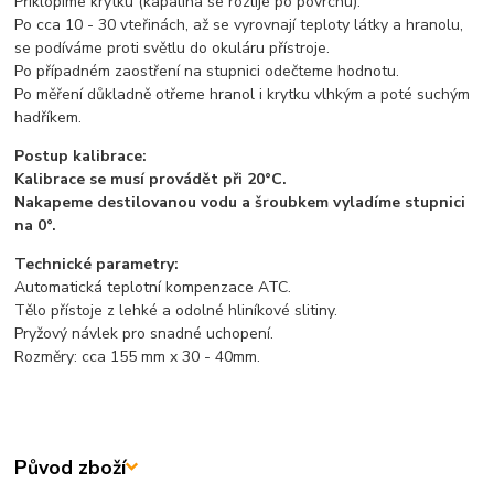
Přiklopíme krytku (kapalina se rozlije po povrchu).
Po cca 10 - 30 vteřinách, až se vyrovnají teploty látky a hranolu,
se podíváme proti světlu do okuláru přístroje.
Po případném zaostření na stupnici odečteme hodnotu.
Po měření důkladně otřeme hranol i krytku vlhkým a poté suchým
hadříkem.
Postup kalibrace:
Kalibrace se musí provádět při 20°C.
Nakapeme destilovanou vodu a šroubkem vyladíme stupnici
na 0°.
Technické parametry:
Automatická teplotní kompenzace ATC.
Tělo přístoje z lehké a odolné hliníkové slitiny.
Pryžový návlek pro snadné uchopení.
Rozměry: cca 155 mm x 30 - 40mm.
Původ zboží