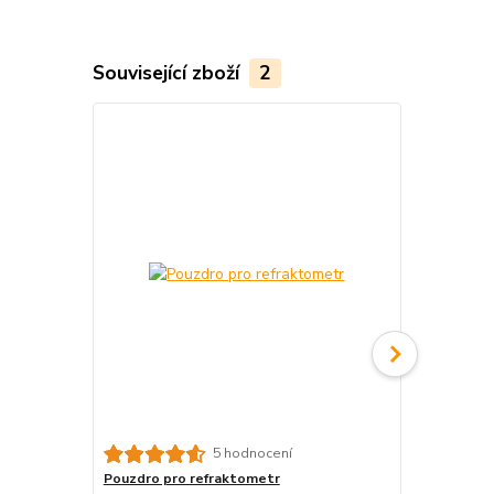
Související zboží
2
Box pro ref
5 hodnocení
Pouzdro pro refraktometr