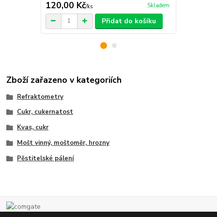
120,00 Kč
120,00 K
Skladem
/
ks
Přidat do košíku
Zboží zařazeno v kategoriích
Refraktometry
Cukr, cukernatost
Kvas, cukr
Mošt vinný, moštoměr, hrozny
Pěstitelské pálení