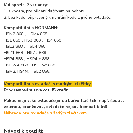
K dispozici 2 varianty:
1. s kódem, pro přidání tlačítkem na pohonu
2. bez kódu, připravený k nahrání kódu z jiného ovladače.
Kompatibilní s HÖRMANN:
HSM2 868，HSM4 868
HS1 868，HS2 868，HS4 868
HSE2 868，HSE4 868
HSZ1 868，HSZ2 868
HSP4 868，HSP4-c 868
HSD2-A 868，HSD2-c 868
HSM2, HSM4, HSE2 868.
Kompatibilní s ovladači s modrými tlačítky!
Programování trvá cca 15 vteřin.
Pokud mají vaše ovladače jinou barvu tlačítek, např. šedou,
zelenou, oranžovou, ovladače nejsou kompatibilní!
Náhrada pro ovladače s šedým tlačítkem.
Návod k použití: