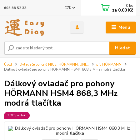
0
ks
CZK
608 88 52 33
za
0,00 Kč
Menu
Hledat
Úvod
Ovladače pohonů NICE, HÖRMANN, UNI...
pro HÖRMANN
Dálkový ovladač pro pohony HÖRMANN HSM4 868,3 MHz modrá tlačítka
Dálkový ovladač pro pohony
HÖRMANN HSM4 868,3 MHz
modrá tlačítka
TOP produkt