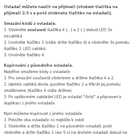
Ovladač můžete naučit na přijímači (stiskem tlačítka na
přijímači 2-3 s a poté stisknete tlačítko na ovladači).
Smazání kódů z ovladače.
1. Stiskněte
současně
tlačítka 4 (....) a 2 (..) dokud LED 3x
nezabliká.
2. Uvolněte tlačítko 2 (stále držte tlačítko 4) a stiskněte 3x pomalu
tlačítko 2, LED zabliká.
3. Uvolněte tlačítko 4.
Kopírování z původního ovladače.
Nejdříve smažeme kódy z ovladače.
1. Pro smazání současně stiskneme a držíme tlačitka 4 a 2.
2. Jakmile zabliká dioda, pustíme tlačítko 2 a třikrát jej pomalu
zmáčkneme (tlačítko 4 stále držíme).
3. Po opětovném zablikání LED je ovladač "čistý" a připraven k
duplikaci z jiného ovladače.
Nyní můžeme kopírovat z jiného ovladače.
1. Položte oba ovladače co nejblíže k sobě.
2. Stiskněte a držte tlačítko 1 na původním ovladači, poté
stiskněte a držte tlačítko 1 (asi 5 s) na druhém ovladači dokud na