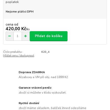
poplatek
Nejsme plátci DPH
cena od
420,00 Kč
/
ks
Přidat do košíku
Číslo produktu:
620_4
Hlídat cenu / dostupnost
Doprava ZDARMA
Alzaboxy a VM při obj. nad 1899 Kč
Garance vrácení peněz
zboží si můžete v klidu vyzkoušet
Rychlé dodání
zboží máme skladem, balíček ihned odesíláme