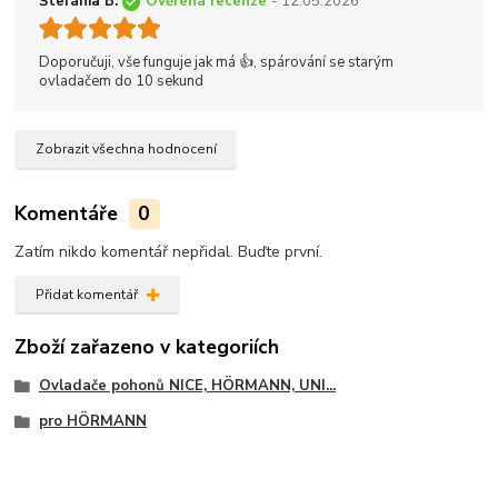
Štefánia B.
Ověřená recenze
- 12.05.2026
Doporučuji, vše funguje jak má 👍, spárování se starým
ovladačem do 10 sekund
Zobrazit všechna hodnocení
Komentáře
0
Zatím nikdo komentář nepřidal. Buďte první.
Přidat komentář
Zboží zařazeno v kategoriích
Ovladače pohonů NICE, HÖRMANN, UNI...
pro HÖRMANN