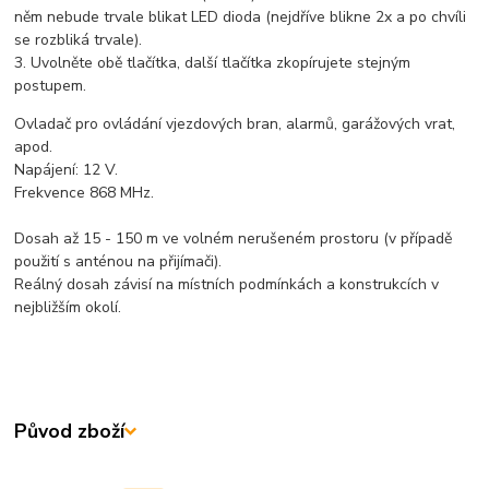
něm nebude trvale blikat LED dioda (nejdříve blikne 2x a po chvíli
se rozbliká trvale).
3. Uvolněte obě tlačítka, další tlačítka zkopírujete stejným
postupem.
Ovladač pro ovládání vjezdových bran, alarmů, garážových vrat,
apod.
Napájení: 12 V.
Frekvence 868 MHz.
Dosah až 15 - 150 m ve volném nerušeném prostoru (v případě
použití s anténou na přijímači).
Reálný dosah závisí na místních podmínkách a konstrukcích v
nejbližším okolí.
Původ zboží