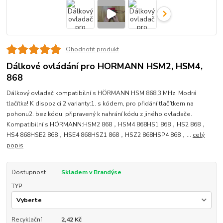
Ohodnotit produkt
Dálkové ovládání pro HORMANN HSM2, HSM4,
868
Dálkový ovladač kompatibilní s HÖRMANN HSM 868,3 MHz. Modrá
tlačítka! K dispozici 2 varianty:1. s kódem, pro přidání tlačítkem na
pohonu2. bez kódu, připravený k nahrání kódu z jiného ovladače.
Kompatibilní s HÖRMANN:HSM2 868，HSM4 868HS1 868，HS2 868，
HS4 868HSE2 868，HSE4 868HSZ1 868，HSZ2 868HSP4 868，...
celý
popis
Dostupnost
Skladem v Brandýse
TYP
Recyklační
2,42 Kč