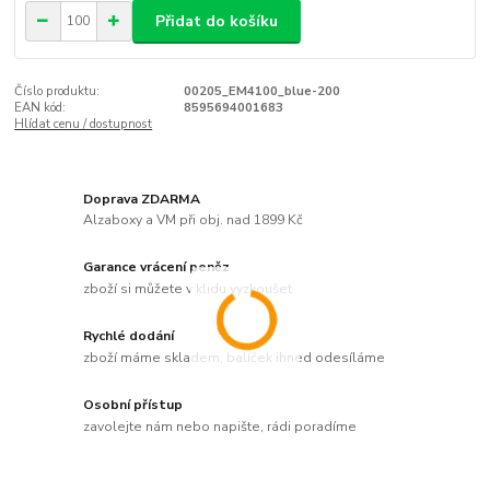
Přidat do košíku
Číslo produktu:
00205_EM4100_blue-200
EAN kód:
8595694001683
Hlídat cenu / dostupnost
Doprava ZDARMA
Alzaboxy a VM při obj. nad 1899 Kč
Garance vrácení peněz
zboží si můžete v klidu vyzkoušet
Rychlé dodání
zboží máme skladem, balíček ihned odesíláme
Osobní přístup
zavolejte nám nebo napište, rádi poradíme