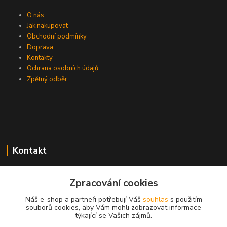
O nás
Jak nakupovat
Obchodní podmínky
Doprava
Kontakty
Ochrana osobních údajů
Zpětný odběr
Kontakt
Zpracování cookies
EasyDiag.cz
Náš e-shop a partneři potřebují Váš
souhlas
s použitím
souborů cookies, aby Vám mohli zobrazovat informace
608 88 52 33
týkající se Vašich zájmů.