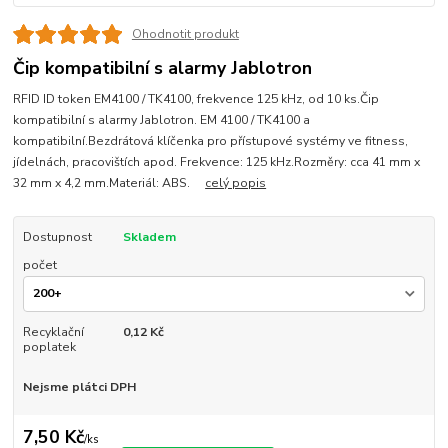
Ohodnotit produkt
Čip kompatibilní s alarmy Jablotron
RFID ID token EM4100 / TK4100, frekvence 125 kHz, od 10 ks.Čip
kompatibilní s alarmy Jablotron. EM 4100 / TK4100 a
kompatibilní.Bezdrátová klíčenka pro přístupové systémy ve fitness,
jídelnách, pracovištích apod. Frekvence: 125 kHz.Rozměry: cca 41 mm x
32 mm x 4,2 mm.Materiál: ABS.
celý popis
Dostupnost
Skladem
počet
Recyklační
0,12 Kč
poplatek
Nejsme plátci DPH
7,50 Kč
/
ks