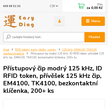
0
ks
CZK
608 88 52 33
za
0,00 Kč
Menu
Hledat
Úvod
RFID tokeny, karty, čtečky, zámky
125 kHz, EM4100, TK4100
nepřepisovatelné
Přístupový čip modrý 125 kHz, ID RFID token, přívěšek 125
kHz čip, EM4100, TK4100, bezkontaktní klíčenka, 200+ ks
Přístupový čip modrý 125 kHz, ID
RFID token, přívěšek 125 kHz čip,
EM4100, TK4100, bezkontaktní
klíčenka, 200+ ks