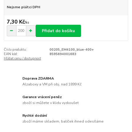
Nejsme plátci DPH
7,30 Kč
/
ks
Přidat do košíku
Číslo produktu:
00205_EM4100_blue-400+
EAN kód:
8595694001683
Hlídat cenu / dostupnost
Doprava ZDARMA
Alzaboxy a VM při obj. nad 1899 Kč
Garance vrácení peněz
zboží si můžete v klidu vyzkoušet
Rychlé dodání
zboží máme skladem, balíček ihned odesíláme