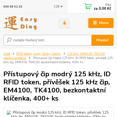
0
ks
CZK
608 88 52 33
za
0,00 Kč
Menu
Hledat
Úvod
RFID tokeny, karty, čtečky, zámky
125 kHz, EM4100, TK4100
nepřepisovatelné
Přístupový čip modrý 125 kHz, ID RFID token, přívěšek 125
kHz čip, EM4100, TK4100, bezkontaktní klíčenka, 400+ ks
Přístupový čip modrý 125 kHz, ID
RFID token, přívěšek 125 kHz čip,
EM4100, TK4100, bezkontaktní
klíčenka, 400+ ks