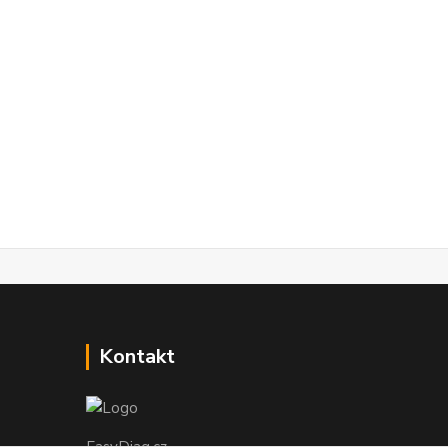
Kontakt
EasyDiag.cz