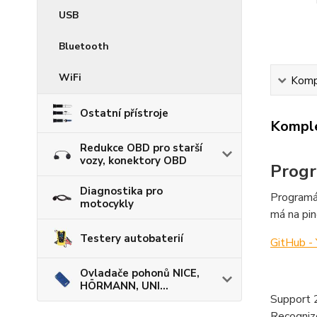
USB
Bluetooth
WiFi
Kompl
Ostatní přístroje
Komple
Redukce OBD pro starší
vozy, konektory OBD
Progr
Diagnostika pro
Programá
motocykly
má na pi
Testery autobaterií
GitHub -
Ovladače pohonů NICE,
HÖRMANN, UNI...
Support 
Recognize