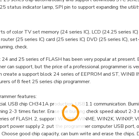
5 status indicator lamp, SPI pin to support expanding the utilit
rts of color TV set memory (24 series IC), LCD (24.25 series I
) router (25 series IC) card (25 series IC) DVD (25 series IC), se
urning, check.
24 and 25 series of FLASH has been very popular at present. Bur
r can support, but the price of a professional programmer is ve
n create a support block 24 series of EEPROM and ST, WINB
rers of 8 feet 25 series chip programmer.
rammer features:
ecial USB chip CH341A production. USB1.1 communication. Burn
ng 2-3 times faster. Erase the burning check speed about 2-3 m
eries of FLASH. 2, support WIN98, WINME, WIN2K, WINXP, VIS
port power supply 2: put the programmer computer USB port, 
 Choose good chip capacity, can burn write and erase the chips. 