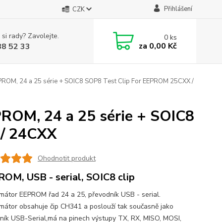
Přihlášení
CZK
 si rady? Zavolejte.
0
ks
za
0,00 Kč
88 52 33
ROM, 24 a 25 série + SOIC8 SOP8 Test Clip For EEPROM 25CXX /
ROM, 24 a 25 série + SOIC8
 / 24CXX
Ohodnotit produkt
OM, USB - serial, SOIC8 clip
mátor EEPROM řad 24 a 25, převodník USB - serial.
mátor obsahuje čip CH341 a poslouží tak současně jako
ník USB-Serial,má na pinech výstupy TX, RX, MISO, MOSI,