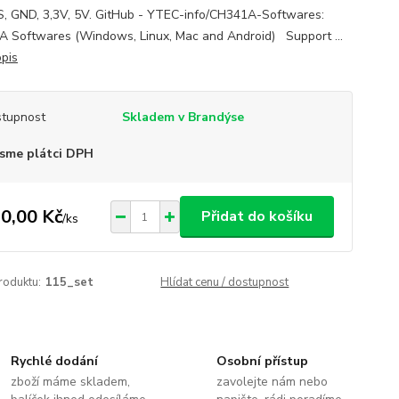
S, GND, 3,3V, 5V. GitHub - YTEC-info/CH341A-Softwares:
 Softwares (Windows, Linux, Mac and Android) Support ...
opis
tupnost
Skladem v Brandýse
sme plátci DPH
0,00 Kč
Přidat do košíku
/
ks
roduktu:
115_set
Hlídat cenu / dostupnost
Rychlé dodání
Osobní přístup
zboží máme skladem,
zavolejte nám nebo