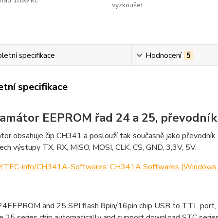
nad 1899 Kč
vyzkoušet
etní specifikace
Hodnocení
5
tní specifikace
amátor EEPROM řad 24 a 25, převodník 
tor obsahuje čip CH341 a poslouží tak současně jako převodník
nech výstupy TX, RX, MISO, MOSI, CLK, CS, GND, 3,3V, 5V.
 YTEC-info/CH341A-Softwares: CH341A Softwares (Windows, L
24EEPROM and 25 SPI flash 8pin/16pin chip USB to TTL port, 
 25 series chip automatically and support download STC series 