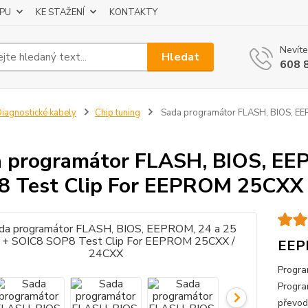
UPU
KE STAŽENÍ
KONTAKTY
Nevíte
Hledat
608 
iagnostické kabely
Chip tuning
Sada programátor FLASH, BIOS, EEP
 programátor FLASH, BIOS, EEP
 Test Clip For EEPROM 25CXX
EEPR
Progra
Progra
převod