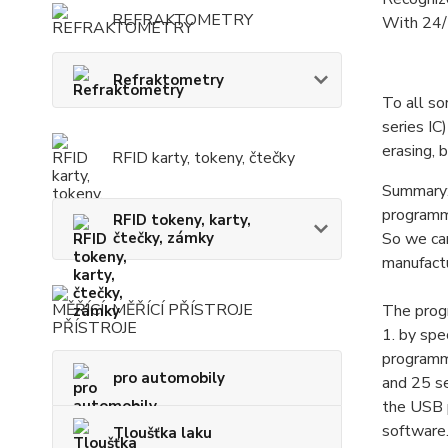
REFRAKTOMETRY
With 24/2
Refraktometry
To all so
series IC
erasing, b
RFID karty, tokeny, čtečky
Summary: 
programme
RFID tokeny, karty,
čtečky, zámky
So we ca
manufactu
MĚŘÍCÍ PŘÍSTROJE
The prog
1. by sp
programmi
pro automobily
and 25 s
the USB 
software.
Tloušťka laku