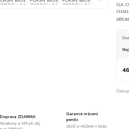
CLK, C
CH341A
celý p
Dos
Nej
46
Číslo p
Garance vrácení
Doprava ZDARMA
peněz
Alzaboxy a VM při obj.
zboží si můžete v klidu