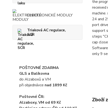
the prog
received
machine. 
ELEKTRONICKÉ MODULY
24 and 2
port drive
Triaková AC regulace,
support s
SCR
steps "CH
cap close
Software.
only 9 se
POŠTOVNÉ ZDARMA
GLS a Balíkovna
do Alzaboxů a VM
při objednávce
nad 1899 Kč
Poštovné ČR:
Zboží 
Alzaboxy, VM od 69 Kč