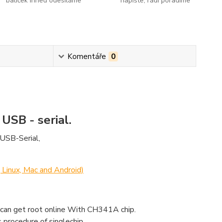
balíček ihned odesíláme
napište, rádi poradíme
Komentáře
0
USB - serial.
 USB-Serial,
inux, Mac and Android)
can get root online With CH341A chip.
procedure of singlechip.