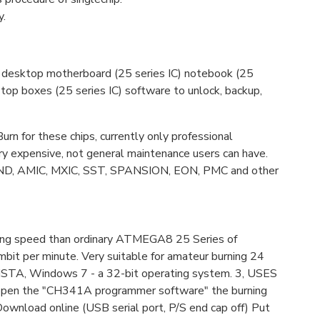
y.
C) desktop motherboard (25 series IC) notebook (25
t-top boxes (25 series IC) software to unlock, backup,
n for these chips, currently only professional
ry expensive, not general maintenance users can have.
 IND, AMIC, MXIC, SST, SPANSION, EON, PMC and other
ing speed than ordinary ATMEGA8 25 Series of
bit per minute. Very suitable for amateur burning 24
TA, Windows 7 - a 32-bit operating system. 3, USES
open the "CH341A programmer software" the burning
Download online (USB serial port, P/S end cap off) Put