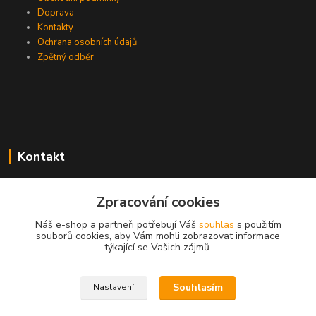
Doprava
Kontakty
Ochrana osobních údajů
Zpětný odběr
Kontakt
Zpracování cookies
EasyDiag.cz
Náš e-shop a partneři potřebují Váš
souhlas
s použitím
souborů cookies, aby Vám mohli zobrazovat informace
608 88 52 33
týkající se Vašich zájmů.
obchod@easydiag.cz
Souhlasím
Nastavení