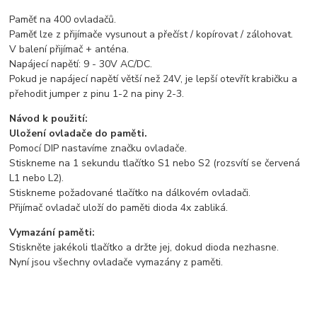
Paměť na 400 ovladačů.
Paměť lze z přijímače vysunout a přečíst / kopírovat / zálohovat.
V balení přijímač + anténa.
Napájecí napětí: 9 - 30V AC/DC.
Pokud je napájecí napětí větší než 24V, je lepší otevřít krabičku a
přehodit jumper z pinu 1-2 na piny 2-3.
Návod k použití:
Uložení ovladače do paměti.
Pomocí DIP nastavíme značku ovladače.
Stiskneme na 1 sekundu tlačítko S1 nebo S2 (rozsvítí se červená
L1 nebo L2).
Stiskneme požadované tlačítko na dálkovém ovladači.
Přijímač ovladač uloží do paměti dioda 4x zabliká.
Vymazání paměti:
Stiskněte jakékoli tlačítko a držte jej, dokud dioda nezhasne.
Nyní jsou všechny ovladače vymazány z paměti.