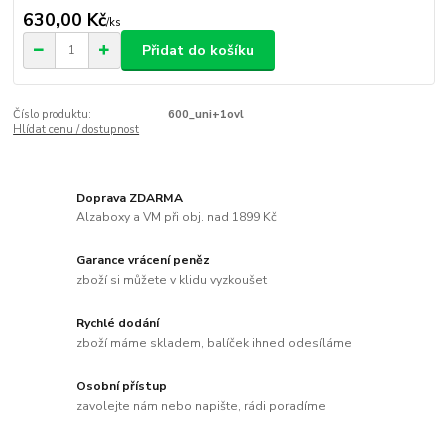
630,00 Kč
/
ks
Přidat do košíku
Číslo produktu:
600_uni+1ovl
Hlídat cenu / dostupnost
Doprava ZDARMA
Alzaboxy a VM při obj. nad 1899 Kč
Garance vrácení peněz
zboží si můžete v klidu vyzkoušet
Rychlé dodání
zboží máme skladem, balíček ihned odesíláme
Osobní přístup
zavolejte nám nebo napište, rádi poradíme