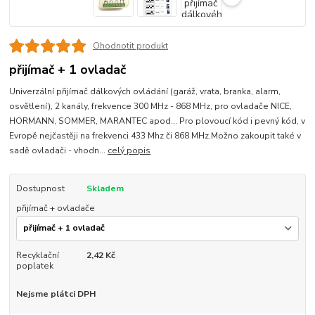
Ohodnotit produkt
přijímač + 1 ovladač
Univerzální přijímač dálkových ovládání (garáž, vrata, branka, alarm,
osvětlení), 2 kanály, frekvence 300 MHz - 868 MHz, pro ovladače NICE,
HORMANN, SOMMER, MARANTEC apod... Pro plovoucí kód i pevný kód, v
Evropě nejčastěji na frekvenci 433 Mhz či 868 MHz.Možno zakoupit také v
sadě ovladači - vhodn...
celý popis
Dostupnost
Skladem
přijímač + ovladače
Recyklační
2,42 Kč
poplatek
Nejsme plátci DPH