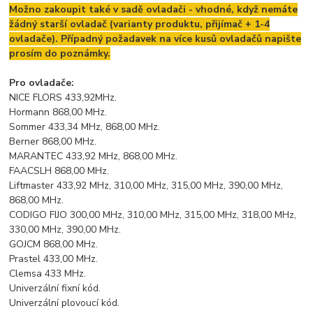
Možno zakoupit také v sadě ovladači - vhodné, když nemáte
žádný starší ovladač (varianty produktu, přijímač + 1-4
ovladače). Případný požadavek na více kusů ovladačů napište
prosím do poznámky.
Pro ovladače:
NICE FLORS 433,92MHz.
Hormann 868,00 MHz.
Sommer 433,34 MHz, 868,00 MHz.
Berner 868,00 MHz.
MARANTEC 433,92 MHz, 868,00 MHz.
FAACSLH 868,00 MHz.
Liftmaster 433,92 MHz, 310,00 MHz, 315,00 MHz, 390,00 MHz,
868,00 MHz.
CODIGO FIJO 300,00 MHz, 310,00 MHz, 315,00 MHz, 318,00 MHz,
330,00 MHz, 390,00 MHz.
GOJCM 868,00 MHz.
Prastel 433,00 MHz.
Clemsa 433 MHz.
Univerzální fixní kód.
Univerzální plovoucí kód.