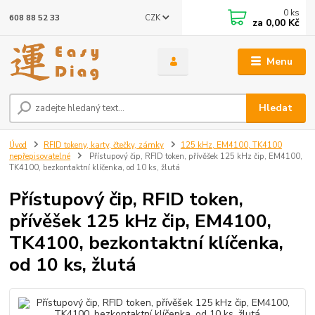
0
ks
CZK
608 88 52 33
za
0,00 Kč
Menu
Hledat
Úvod
RFID tokeny, karty, čtečky, zámky
125 kHz, EM4100, TK4100
nepřepisovatelné
Přístupový čip, RFID token, přívěšek 125 kHz čip, EM4100,
TK4100, bezkontaktní klíčenka, od 10 ks, žlutá
Přístupový čip, RFID token,
přívěšek 125 kHz čip, EM4100,
TK4100, bezkontaktní klíčenka,
od 10 ks, žlutá