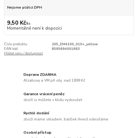
Nejsme plátci DPH
9,50 Kč
/
ks
Momentálně není k dispozici
Číslo produktu:
205_EM4100_010+_yellow
EAN kód:
8595694001683
Hlídat cenu / dostupnost
Doprava ZDARMA
Alzaboxy a VM při obj. nad 1899 Kč
Garance vrácení peněz
zboží si můžete v klidu vyzkoušet
Rychlé dodání
zboží máme skladem, balíček ihned odesíláme
Osobní přístup