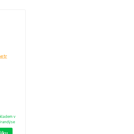
kladem v
randýse
šíku