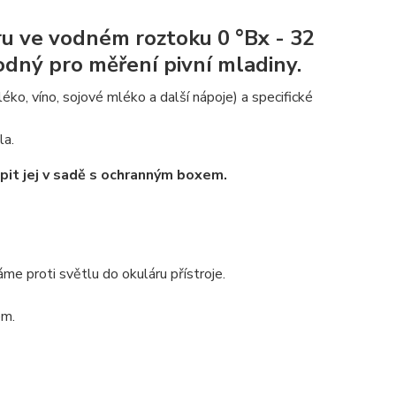
u ve vodném roztoku 0 °Bx - 32
odný pro měření pivní mladiny.
ko, víno, sojové mléko a další nápoje) a specifické
la.
pit jej v sadě s ochranným boxem.
áme proti světlu do okuláru přístroje.
em.