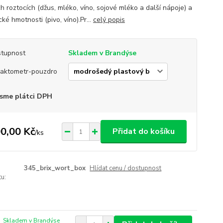
h roztocích (džus, mléko, víno, sojové mléko a další nápoje) a
cké hmotnosti (pivo, víno).Pr...
celý popis
tupnost
Skladem v Brandýse
raktometr-pouzdro
sme plátci DPH
0,00 Kč
Přidat do košíku
/
ks
345_brix_wort_box
Hlídat cenu / dostupnost
u:
Skladem v Brandýse