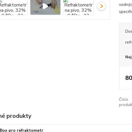
vodnýc
specifi
Dos
ref
Nej
80
Číslo
produkt
é produkty
Box pro refraktometr