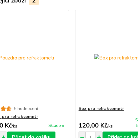
jící zboží
2
5 hodnocení
Box pro refraktometr
 pro refraktometr
S
0 Kč
120,00 Kč
Skladem
B
/
ks
/
ks
Přidat do košíku
Přidat do ko