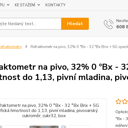
UPU
KE STAŽENÍ
KONTAKTY
Nevíte
Hledat
608 
efraktometry
Refraktometr na pivo, 32% 0 °Bx - 32 °Bx Brix + SG specif
aktometr na pivo, 32% 0 °Bx - 32
nost do 1,13, pivní mladina, pi
Optick
°Bx - 
měření