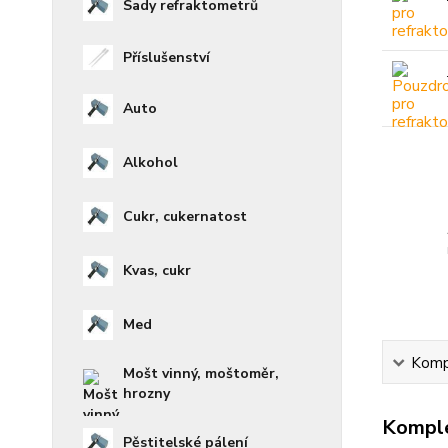
Sady refraktometrů
Příslušenství
Auto
Alkohol
Cukr, cukernatost
Kvas, cukr
Med
Kompl
Mošt vinný, moštoměr,
hrozny
Komple
Pěstitelské pálení