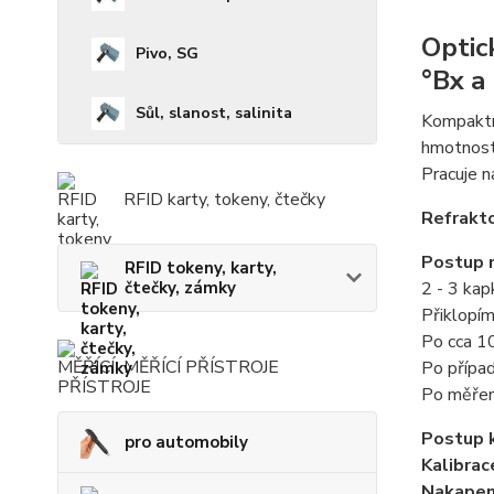
Optic
Pivo, SG
°Bx a
Sůl, slanost, salinita
Kompaktní
hmotnosti
Pracuje n
RFID karty, tokeny, čtečky
Refrakto
Postup 
RFID tokeny, karty,
čtečky, zámky
2 - 3 ka
Přiklopím
Po cca 10
MĚŘÍCÍ PŘÍSTROJE
Po přípa
Po měřen
Postup k
pro automobily
Kalibrac
Nakapeme