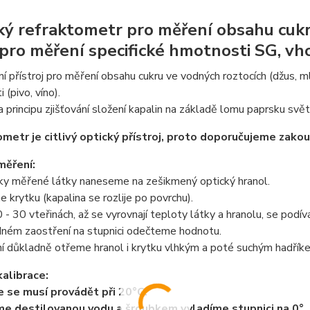
ký refraktometr pro měření obsahu cukr
 pro měření specifické hmotnosti SG, vh
 přístroj pro měření obsahu cukru ve vodných roztocích (džus, mlé
 (pivo, víno).
a principu zjišťování složení kapalin na základě lomu paprsku svět
metr je citlivý optický přístroj, proto doporučujeme zakou
měření:
pky měřené látky naneseme na zešikmený optický hranol.
e krytku (kapalina se rozlije po povrchu).
 - 30 vteřinách, až se vyrovnají teploty látky a hranolu, se podív
dném zaostření na stupnici odečteme hodnotu.
í důkladně otřeme hranol i krytku vlhkým a poté suchým hadřík
alibrace:
e se musí provádět při 20°C.
 destilovanou vodu a šroubkem vyladíme stupnici na 0°.