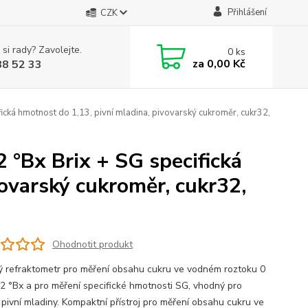
Přihlášení
CZK
 si rady? Zavolejte.
0
ks
za
0,00 Kč
88 52 33
ická hmotnost do 1,13, pivní mladina, pivovarský cukroměr, cukr32,
 °Bx Brix + SG specifická
vovarský cukroměr, cukr32,
Ohodnotit produkt
ý refraktometr pro měření obsahu cukru ve vodném roztoku 0
32 °Bx a pro měření specifické hmotnosti SG, vhodný pro
 pivní mladiny. Kompaktní přístroj pro měření obsahu cukru ve