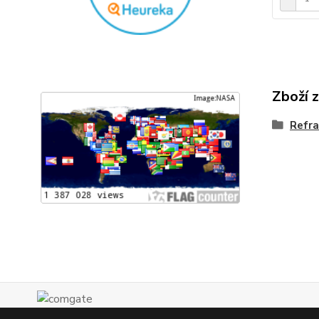
Zboží 
Refr