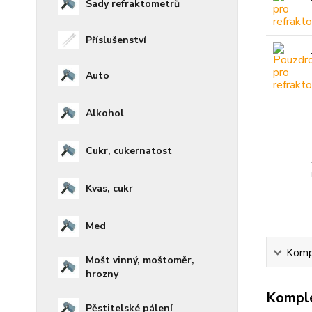
Sady refraktometrů
Příslušenství
Auto
Alkohol
Cukr, cukernatost
Kvas, cukr
Med
Kompl
Mošt vinný, moštoměr,
hrozny
Komple
Pěstitelské pálení