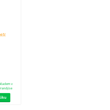
kladem v
randýse
šíku