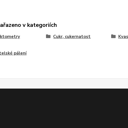
zařazeno v kategoriích
aktometry
Cukr, cukernatost
Kvas
telské pálení