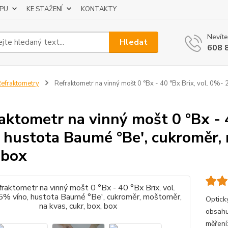
UPU
KE STAŽENÍ
KONTAKTY
Nevíte
Hledat
608 
efraktometry
Refraktometr na vinný mošt 0 °Bx - 40 °Bx Brix, vol. 0%- 
aktometr na vinný mošt 0 °Bx - 
, hustota Baumé °Be', cukroměr, 
 box
Optick
obsahu
měření