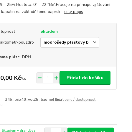
% - 25%.Hustota: 0° - 22 °Be'.Pracuje na principu zjišťování
í kapalin na základě lomu paprsk...
celý popis
tupnost
Skladem
raktometr-pouzdro
sme plátci DPH
0,00 Kč
Přidat do košíku
/
ks
345_brix40_vol25_baume_box
Hlídat cenu / dostupnost
u:
Skladem v Brandýse