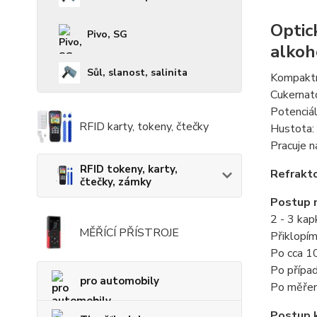
Optic
Pivo, SG
alkoh
Sůl, slanost, salinita
Kompaktní
Cukernato
Potenciál
RFID karty, tokeny, čtečky
Hustota: 
Pracuje n
RFID tokeny, karty,
Refrakto
čtečky, zámky
Postup 
2 - 3 ka
MĚŘÍCÍ PŘÍSTROJE
Přiklopím
Po cca 10
Po přípa
pro automobily
Po měřen
Postup k