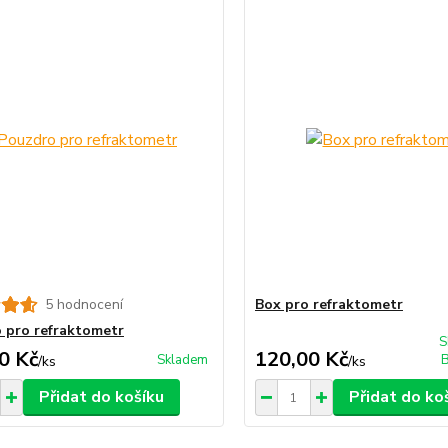
5 hodnocení
Box pro refraktometr
 pro refraktometr
S
0 Kč
120,00 Kč
Skladem
B
/
ks
/
ks
Přidat do košíku
Přidat do ko