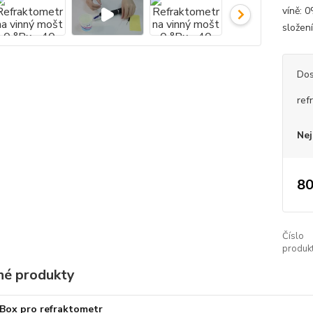
víně: 0
složen
Dos
ref
Nej
80
Číslo
produkt
é produkty
Box pro refraktometr