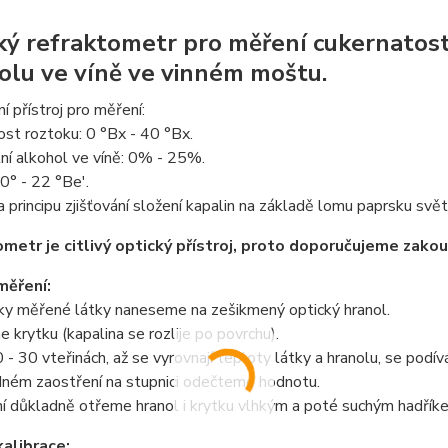
ký refraktometr pro měření cukernato
olu ve víně ve vinném moštu.
 přístroj pro měření:
st roztoku: 0 °Bx - 40 °Bx.
ní alkohol ve víně: 0% - 25%.
0° - 22 °Be'.
a principu zjišťování složení kapalin na základě lomu paprsku svět
metr je citlivý optický přístroj, proto doporučujeme zakou
měření:
pky měřené látky naneseme na zešikmený optický hranol.
e krytku (kapalina se rozlije po povrchu).
 - 30 vteřinách, až se vyrovnají teploty látky a hranolu, se podív
dném zaostření na stupnici odečteme hodnotu.
í důkladně otřeme hranol i krytku vlhkým a poté suchým hadřík
alibrace: