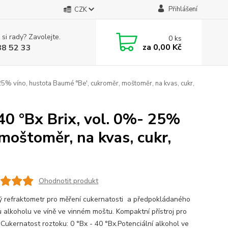
Přihlášení
CZK
 si rady? Zavolejte.
0
ks
za
0,00 Kč
88 52 33
25% víno, hustota Baumé °Be', cukroměr, moštoměr, na kvas, cukr,
40 °Bx Brix, vol. 0%- 25%
moštoměr, na kvas, cukr,
Ohodnotit produkt
ý refraktometr pro měření cukernatosti a předpokládaného
 alkoholu ve víně ve vinném moštu. Kompaktní přístroj pro
:Cukernatost roztoku: 0 °Bx - 40 °Bx.Potenciální alkohol ve