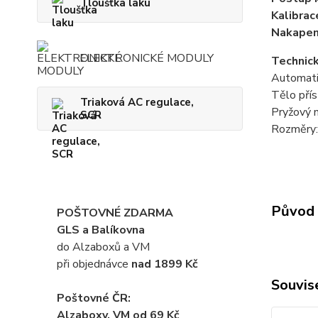
Tloušťka laku
Kalibrac
Nakapeme
ELEKTRONICKÉ MODULY
Technic
Automati
Tělo přís
Triaková AC regulace,
Pryžový n
SCR
Rozměry:
Původ 
POŠTOVNÉ ZDARMA
GLS a Balíkovna
do Alzaboxů a VM
při objednávce
nad 1899 Kč
Souvise
Poštovné ČR:
Alzaboxy, VM od 69 Kč