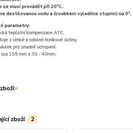
e se musí provádět při 20°C.
 destilovanou vodu a šroubkem vyladíme stupnici na 0°.
ké parametry:
cká teplotní kompenzace ATC.
toje z lehké a odolné hliníkové slitiny.
ávlek pro snadné uchopení.
 cca 155 mm x 30 - 40mm.
zboží
jící zboží
2