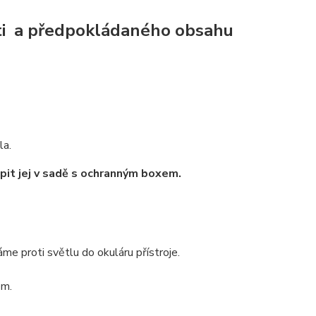
sti a předpokládaného obsahu
la.
pit jej v sadě s ochranným boxem.
áme proti světlu do okuláru přístroje.
em.