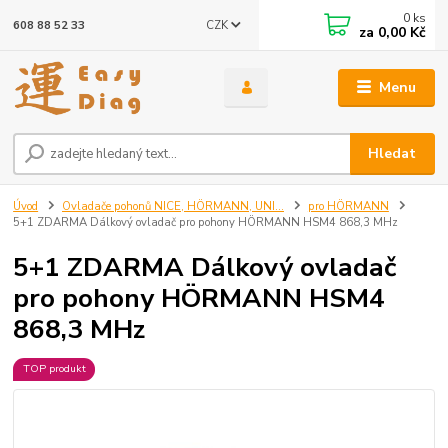
0
ks
CZK
608 88 52 33
za
0,00 Kč
Menu
Hledat
Úvod
Ovladače pohonů NICE, HÖRMANN, UNI...
pro HÖRMANN
5+1 ZDARMA Dálkový ovladač pro pohony HÖRMANN HSM4 868,3 MHz
5+1 ZDARMA Dálkový ovladač
pro pohony HÖRMANN HSM4
868,3 MHz
TOP produkt