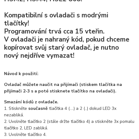
Kompatibilní s ovladači s modrými
tlačítky!
Programování trvá cca 15 vteřin.
V ovladači je nahraný kód, pokud chceme
kopírovat svůj starý ovladač, je nutno
nový nejdříve vymazat!
Návod k použití:
Ovladač můžete naučit na přijímači (stiskem tlačítka na
přijímači 2-3 s a poté stisknete tlačítko na ovladači).
Smazání kódů z ovladače.
1. Stiskněte
současně
tlačítka 4 (....) a 2 (..) dokud LED 3x
nezabliká.
2. Uvolněte tlačítko 2 (stále držte tlačítko 4) a stiskněte 3x pomalu
tlačítko 2, LED zabliká.
3. Uvolněte tlačítko 4.