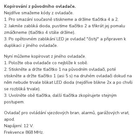
Kopírování z původního ovladače.
Nejdříve smažeme kódy z ovladače.
1. Pro smazání současně stiskneme a držíme tlačitka 4 a 2.
2. Jakmile zabliká dioda, pustíme tlačítko 2 a třikrát jej pomalu
zmáčkneme (tlačítko 4 stále držíme).
3. Po opětovném zablikání LED je ovladač "čistý" a připraven k
duplikaci z jiného ovladače.
Nyní můžeme kopírovat z jiného ovladače.
1. Položte oba ovladače co nejblíže k sobě.
2. Stiskněte a držte tlačítko 1 na původním ovladači, poté
stiskněte a držte tlačítko 1 (asi 5 s) na druhém ovladači dokud na
něm nebude trvale blikat LED dioda (nejdříve blikne 2x a po chvíli
se rozbliká trvale).
3. Uvolněte obě tlačítka, další tlačítka zkopírujete stejným
postupem.
Ovladač pro ovládání vjezdových bran, alarmů, garážových vrat,
apod.
Napájení: 12 V.
Frekvence 868 MHz.