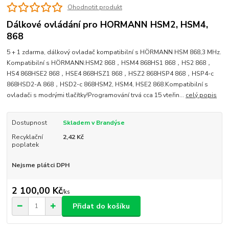
Ohodnotit produkt
Dálkové ovládání pro HORMANN HSM2, HSM4,
868
5 + 1 zdarma, dálkový ovladač kompatibilní s HÖRMANN HSM 868,3 MHz.
Kompatibilní s HÖRMANN:HSM2 868，HSM4 868HS1 868，HS2 868，
HS4 868HSE2 868，HSE4 868HSZ1 868，HSZ2 868HSP4 868，HSP4-c
868HSD2-A 868，HSD2-c 868HSM2, HSM4, HSE2 868.Kompatibilní s
ovladači s modrými tlačítky!Programování trvá cca 15 vteřin...
celý popis
Dostupnost
Skladem v Brandýse
Recyklační
2,42 Kč
poplatek
Nejsme plátci DPH
2 100,00 Kč
/
ks
Přidat do košíku