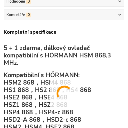
Hodnocení
0
Komentáře
0
Kompletní specifikace
5 + 1 zdarma, dálkový ovladač
kompatibilní s HÖRMANN HSM 868,3
MHz.
Kompatibilní s HÖRMANN:
HSM2 868，HSM4 868
HS1 868，HS2 868，HS4 868
HSE2 868，HSE4 868
HSZ1 868，HSZ2 868
HSP4 868，HSP4-c 868
HSD2-A 868，HSD2-c 868
HSM2, HSM4, HSE2 868.