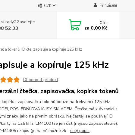
Přihlášení
CZK
 si rady? Zavolejte.
0
ks
za
0,00 Kč
88 52 33
t a tokenů, ID čte, zapisuje a kopíruje 125 kHz
apisuje a kopíruje 125 kHz
Ohodnotit produkt
erzální čtečka, zapisovačka, kopírka tokenů
, kopírka, zapisovačka tokenů pouze na frekvenci 125 kHz
DEJ, POSLEDNÍ DVA KUSY SKLADEM. Čtečka má klávesnici s
ými znaky, jako na prvním obrázku. Nejčastěji se používají ID
/karty na 125 kHz. EM4100 lze jen číst (nejsou zapisovatelné),
EM4305 i zápis (je na ně možné zk...
celý popis