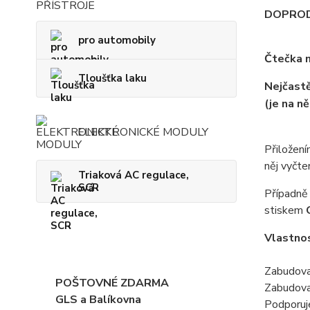
DOPROD
pro automobily
Čtečka m
Tloušťka laku
Nejčastě
(je na n
ELEKTRONICKÉ MODULY
Přiložení
něj vyčte
Triaková AC regulace,
SCR
Případně
stiskem
Vlastnos
Zabudova
POŠTOVNÉ ZDARMA
Zabudova
GLS a Balíkovna
Podporu