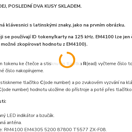
EJ, POSLEDNÍ DVA KUSY SKLADEM.
á klávesnici s latinskými znaky, jako na prvním obrázku.
ji se používají ID tokeny/karty na 125 kHz. EM4100 lze jen
ě možné zkopírovat hodnotu z EM4100).
m tokenu ke čtečce a stisknutím tlačítka
R
(ead) vyčteme číslo t
né číslo nakopírujeme.
 stiskneme tlačítko
C
(ode number) a po zvukovém vyzvání na kl
C
(ode number) hodnotu uložíme do přístroje a poté přes tlačítk
ti:
ný LED indikátor a bzučák.
ná anténa.
je: RM4100 EM4305 5200 87800 T5577 ZX-F08.