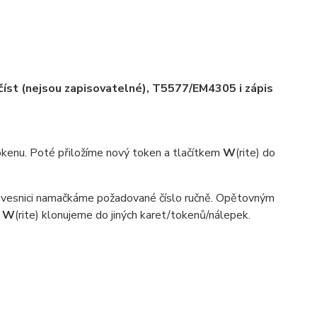
 číst (nejsou zapisovatelné), T5577/EM4305 i zápis
okenu. Poté přiložíme nový token a tlačítkem
W
(rite) do
ávesnici namačkáme požadované číslo ručně. Opětovným
o
W
(rite) klonujeme do jiných karet/tokenů/nálepek.