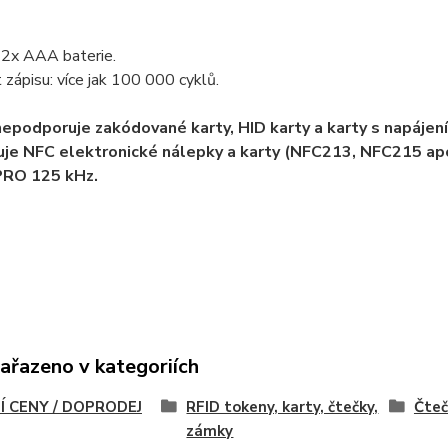
 2x AAA baterie.
 zápisu: více jak 100 000 cyklů.
epodporuje zakódované karty, HID karty a karty s napájen
je NFC elektronické nálepky a karty (NFC213, NFC215 apo
RO 125 kHz.
zařazeno v kategoriích
Í CENY / DOPRODEJ
RFID tokeny, karty, čtečky,
Čteč
zámky