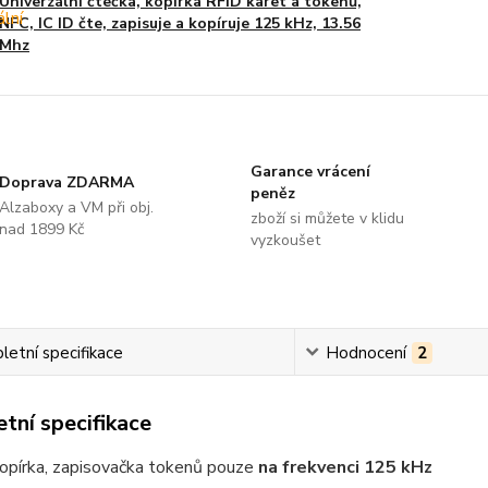
Univerzální čtečka, kopírka RFID karet a tokenů,
NFC, IC ID čte, zapisuje a kopíruje 125 kHz, 13.56
Mhz
Garance vrácení
Doprava ZDARMA
peněz
Alzaboxy a VM při obj.
zboží si můžete v klidu
nad 1899 Kč
vyzkoušet
etní specifikace
Hodnocení
2
tní specifikace
kopírka, zapisovačka tokenů pouze
na frekvenci 125 kHz