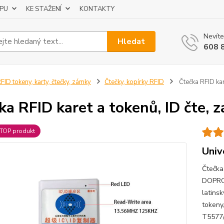
UPU
KE STAŽENÍ
KONTAKTY
Nevíte
Hledat
608 
FID tokeny, karty, čtečky, zámky
Čtečky, kopírky RFID
Čtečka RFID kare
ka RFID karet a tokenů, ID čte, z
TOP produkt
Univ
Čtečka
DOPRO
latinsk
tokeny
T5577/