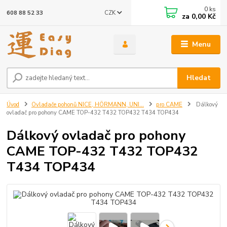
0
ks
CZK
608 88 52 33
za
0,00 Kč
Menu
Hledat
Úvod
Ovladače pohonů NICE, HÖRMANN, UNI...
pro CAME
Dálkový
ovladač pro pohony CAME TOP-432 T432 TOP432 T434 TOP434
Dálkový ovladač pro pohony
CAME TOP-432 T432 TOP432
T434 TOP434