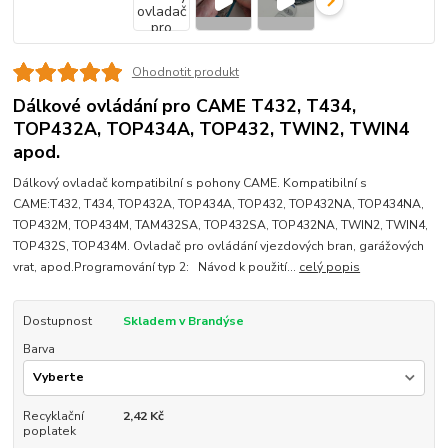
Ohodnotit produkt
Dálkové ovládání pro CAME T432, T434,
TOP432A, TOP434A, TOP432, TWIN2, TWIN4
apod.
Dálkový ovladač kompatibilní s pohony CAME. Kompatibilní s
CAME:T432, T434, TOP432A, TOP434A, TOP432, TOP432NA, TOP434NA,
TOP432M, TOP434M, TAM432SA, TOP432SA, TOP432NA, TWIN2, TWIN4,
TOP432S, TOP434M. Ovladač pro ovládání vjezdových bran, garážových
vrat, apod.Programování typ 2: Návod k použití...
celý popis
Dostupnost
Skladem v Brandýse
Barva
Recyklační
2,42 Kč
poplatek