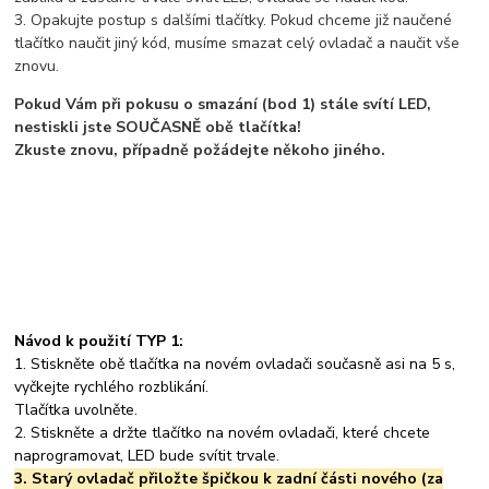
3. Opakujte postup s dalšími tlačítky. Pokud chceme již naučené
tlačítko naučit jiný kód, musíme smazat celý ovladač a naučit vše
znovu.
Pokud Vám při pokusu o smazání (bod 1) stále svítí LED,
nestiskli jste SOUČASNĚ obě tlačítka!
Zkuste znovu, případně požádejte někoho jiného.
Návod k použití TYP 1:
1. Stiskněte obě tlačítka na novém ovladači současně asi na 5 s,
vyčkejte rychlého rozblikání.
Tlačítka uvolněte.
2. Stiskněte a držte tlačítko na novém ovladači, které chcete
naprogramovat, LED bude svítit trvale.
3. Starý ovladač přiložte špičkou k zadní části nového (za