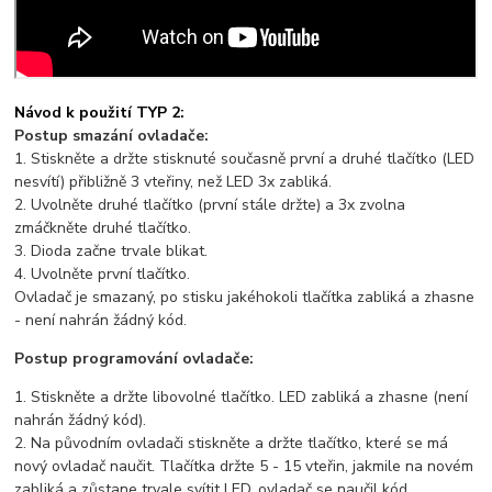
Návod k použití TYP 2:
Postup smazání ovladače:
1. Stiskněte a držte stisknuté současně první a druhé tlačítko (LED
nesvítí) přibližně 3 vteřiny, než LED 3x zabliká.
2. Uvolněte druhé tlačítko (první stále držte) a 3x zvolna
zmáčkněte druhé tlačítko.
3. Dioda začne trvale blikat.
4. Uvolněte první tlačítko.
Ovladač je smazaný, po stisku jakéhokoli tlačítka zabliká a zhasne
- není nahrán žádný kód.
Postup programování ovladače:
1. Stiskněte a držte libovolné tlačítko. LED zabliká a zhasne (není
nahrán žádný kód).
2. Na původním ovladači stiskněte a držte tlačítko, které se má
nový ovladač naučit. Tlačítka držte 5 - 15 vteřin, jakmile na novém
zabliká a zůstane trvale svítit LED, ovladač se naučil kód.