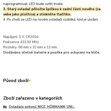
naprogramovat, LED bude svítit trvale.
3. Starý ovladač přiložte špičkou k zadní části nového (za
sebe jako ploštice) a stiskněte tlačítko.
4. Po chvíli se LED na novém ovladači rozbliká, kód je uložen.
Napájení: 3 V, CR2016.
Frekvence 433,92 MHz.
Rozměry: 68 mm x 32 mm x 13 mm.
Dodáváno včetně baterie a poutka pro uchycení na klíče.
Původ zboží
Zboží zařazeno v kategoriích
Ovladače pohonů NICE, HÖRMANN, UNI...