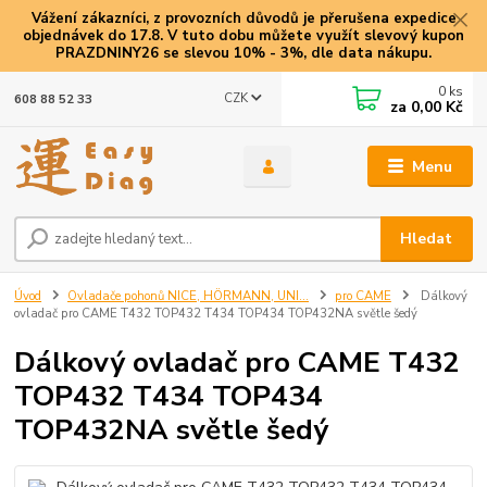
Vážení zákazníci, z provozních důvodů je přerušena expedice
objednávek do 17.8. V tuto dobu můžete využít slevový kupon
PRAZDNINY26 se slevou 10% - 3%, dle data nákupu.
0
ks
CZK
608 88 52 33
za
0,00 Kč
Menu
Hledat
Úvod
Ovladače pohonů NICE, HÖRMANN, UNI...
pro CAME
Dálkový
ovladač pro CAME T432 TOP432 T434 TOP434 TOP432NA světle šedý
Dálkový ovladač pro CAME T432
TOP432 T434 TOP434
TOP432NA světle šedý