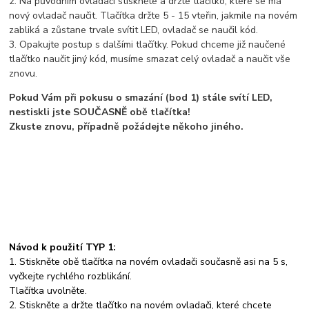
2. Na původním ovladači stiskněte a držte tlačítko, které se má
nový ovladač naučit. Tlačítka držte 5 - 15 vteřin, jakmile na novém
zabliká a zůstane trvale svítit LED, ovladač se naučil kód.
3. Opakujte postup s dalšími tlačítky. Pokud chceme již naučené
tlačítko naučit jiný kód, musíme smazat celý ovladač a naučit vše
znovu.
Pokud Vám při pokusu o smazání (bod 1) stále svítí LED,
nestiskli jste SOUČASNĚ obě tlačítka!
Zkuste znovu, případně požádejte někoho jiného.
Návod k použití TYP 1:
1. Stiskněte obě tlačítka na novém ovladači současně asi na 5 s,
vyčkejte rychlého rozblikání.
Tlačítka uvolněte.
2. Stiskněte a držte tlačítko na novém ovladači, které chcete