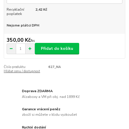
Recyklační
2,42 Kč
poplatek
Nejsme plátci DPH
350,00 Kč
/
ks
Přidat do košíku
Číslo produktu:
627_NA
Hlídat cenu / dostupnost
Doprava ZDARMA
Alzaboxy a VM při obj. nad 1899 Kč
Garance vrácení peněz
zboží si můžete v klidu vyzkoušet
Rychlé dodání