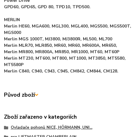
Power Drive
GPD60, GPD65, GPD 80, TPD10, TPD500.
MERLIN
Merlin HE60, MGA600, MGL300, MGL400, MGS500, MGS500T,
MGS000
Merlin MGS 1000T, MJ3800, MJ3800R, ML500, ML700
Merlin MLR70, MLR850, MR60, MR60, MR600A, MR650,
Merlin MR800, MR800A, MR850, MR1000, MT60, MT60P
Merlin MT230, MT600, MT800, MT1000, MT3850, MT5580,
MT5580P
Merlin C840, C940, C943, C945, CM842, CM844, CM128.
Původ zboží
Zboží zařazeno v kategoriích
Ovladače pohonů NICE, HÖRMANN, UNI...