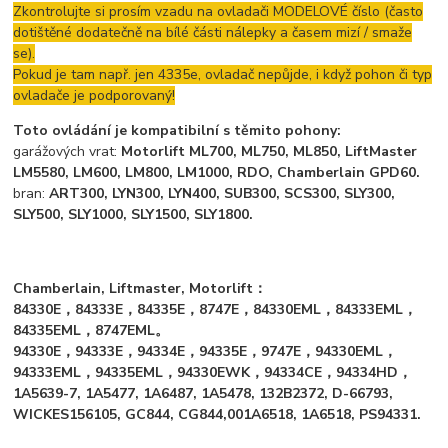
Zkontrolujte si prosím vzadu na ovladači MODELOVÉ číslo (často
dotištěné dodatečně na bílé části nálepky a časem mizí / smaže
se).
Pokud je tam např. jen 4335e, ovladač nepůjde, i když pohon či typ
ovladače je podporovaný!
Toto ovládání je kompatibilní s těmito pohony:
garážových vrat:
Motorlift ML700, ML750, ML850, LiftMaster
LM5580, LM600, LM800, LM1000, RDO, Chamberlain GPD60.
bran:
ART300, LYN300, LYN400, SUB300, SCS300, SLY300,
SLY500, SLY1000, SLY1500, SLY1800.
Chamberlain, Liftmaster, Motorlift：
84330E，84333E，84335E，8747E，84330EML，84333EML，
84335EML，8747EML。
94330E，94333E，94334E，94335E，9747E，94330EML，
94333EML，94335EML，94330EWK，94334CE，94334HD，
1A5639-7, 1A5477, 1A6487, 1A5478, 132B2372, D-66793,
WICKES156105, GC844, CG844,001A6518, 1A6518, PS94331.