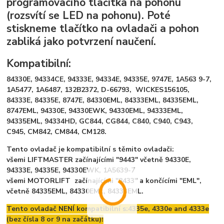
programovacího tlačítka na pohonu
(rozsvítí se LED na pohonu). Poté
stiskneme tlačítko na ovladači a pohon
zabliká jako potvrzení naučení.
Kompatibilní:
84330E, 94334CE, 94333E, 94334E, 94335E, 9747E, 1A563 9-7,
1A5477, 1A6487, 132B2372, D-66793, WICKES156105,
84333E, 84335E, 8747E, 84330EML, 84333EML, 84335EML,
8747EML, 94330E, 94330EWK, 94330EML, 94333EML,
94335EML, 94334HD, GC844, CG844, C840, C940, C943,
C945, CM842, CM844, CM128.
Tento ovladač je kompatibilní s těmito ovladači:
všemi LIFTMASTER začínajícími "9443" včetně 94330E,
94333E, 94335E, 94330EWK, 1A5639-7
všemi MOTORLIFT začínajícími "8433" a končícími "EML",
včetně 84335EML, 84330EML, 84333EML.
Tento ovladač NENÍ kompatibilní s:
4335e, 4330e and 4333e
(bez čísla 8 or 9 na začátku)!