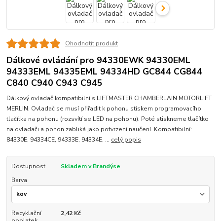
Ohodnotit produkt
Dálkové ovládání pro 94330EWK 94330EML
94333EML 94335EML 94334HD GC844 CG844
C840 C940 C943 C945
Dálkový ovladač kompatibilní s LIFTMASTER CHAMBERLAIN MOTORLIFT
MERLIN. Ovladač se musí přiřadit k pohonu stiskem programovacího
tlačítka na pohonu (rozsvítí se LED na pohonu). Poté stiskneme tlačítko
na ovladači a pohon zabliká jako potvrzení naučení. Kompatibilní:
84330E, 94334CE, 94333E, 94334E, ...
celý popis
Dostupnost
Skladem v Brandýse
Barva
Recyklační
2,42 Kč
poplatek