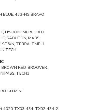
H BLUE, 433-HG BRAVO
, HY-DOM, MERCURI B,
 C, SABUTON, MARS,
 ST3/N, TERRA, TMP-1,
UNITECH
IC
 BROWN RED, BRO.OVER,
INIPASS, TECH3
PRO, GO MINI
O
r
) 4020-TX03-434, TX02-434-2,