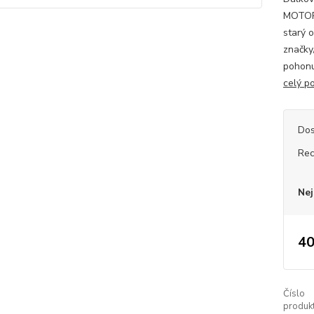
MOTORL
starý 
značky
pohonu
celý p
Dos
Rec
Nej
40
Číslo
produkt