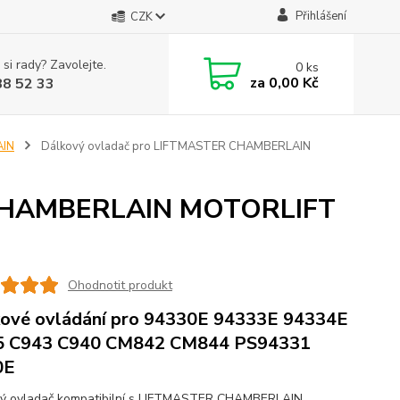
Přihlášení
CZK
 si rady? Zavolejte.
0
ks
za
0,00 Kč
88 52 33
AIN
Dálkový ovladač pro LIFTMASTER CHAMBERLAIN
 CHAMBERLAIN MOTORLIFT
Ohodnotit produkt
ové ovládání pro 94330E 94333E 94334E
5 C943 C940 CM842 CM844 PS94331
0E
ý ovladač kompatibilní s LIFTMASTER CHAMBERLAIN