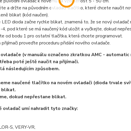
te původní ovladač k novému na vzdálenost 5 - 50 cm.
ěte a držte na původním ovladači tlačítko, které chcete naučit
leně blikat (kód naučen).
e LED dioda začne rychle blikat, znamená to, že se nový ovladač 
1-4, pod které se má naučený kód uložit a vyčkejte, dokud nepře
te od bodu 1 pro ostatní tlačítka, která chcete programovat.
a přijímači proveďte proceduru přidání nového ovladače.
ovladače (v manuálu označeno zkratkou AMC - automatic m
třeba poté ještě naučit na přijímači.
lá následujícím způsobem.
neme naučené tlačítko na novém ovladači (dioda trvale sví
 blikat.
me, dokud nepřestane blikat.
é ovladač umí nahradit tyto značky:
LOR-S, VERY-VR,