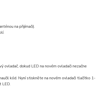
ténou na přijímači).
lí.
 nový ovladač, dokud LED na novém ovladači nezačne
naučil kód. Nyní stiskněte na novém ovladači tlačítko 1-
t LED.