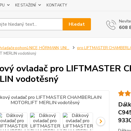
UPU
KE STAŽENÍ
KONTAKTY
Nevíte
Hledat
608 
vladače pohonů NICE, HÖRMANN, UNI...
pro LIFTMASTER CHAMBERL
 MERLIN vodotěsný
kový ovladač pro LIFTMASTER
LIN vodotěsný
Dálk
C94
933
Dálkov