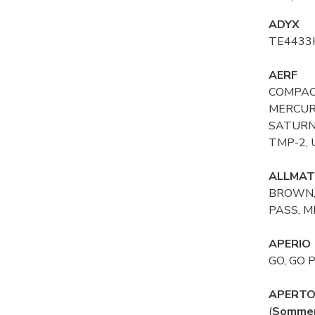
ADYX
TE4433
AERF
COMPACT
MERCURI
SATURN,
TMP-2, 
ALLMAT
BROWN,
PASS, M
APERIO
GO, GO 
APERT
(
Somme