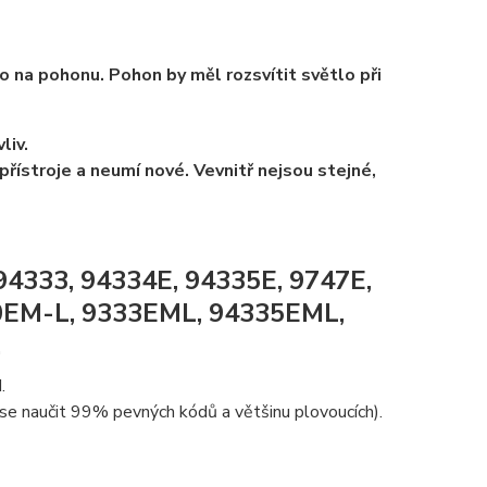
 na pohonu. Pohon by měl rozsvítit světlo při
liv.
přístroje a neumí nové. Vevnitř nejsou stejné,
4333, 94334E, 94335E, 9747E,
0EM-L, 9333EML, 94335EML,
.
.
se naučit 99% pevných kódů a většinu plovoucích).