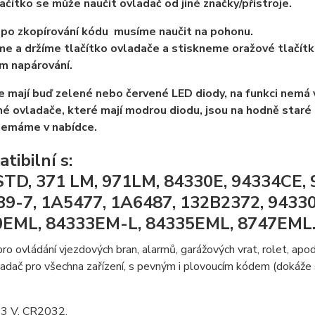
ačítko se může naučit ovladač od jiné značky/přístroje.
po zkopírování kódu musíme naučit na pohonu.
e a držíme tlačítko ovladače a stiskneme oražové tlačítko
m napárování.
 mají buď zelené nebo červené LED diody, na funkci nemá v
iné ovladače, které mají modrou diodu, jsou na hodně staré 
nemáme v nabídce.
tibilní s:
TD, 371 LM, 971LM, 84330E, 94334CE, 9
9-7, 1A5477, 1A6487, 132B2372, 9433
0EML, 84333EM-L, 84335EML, 8747EML
ro ovládání vjezdových bran, alarmů, garážových vrat, rolet, apod
adač pro všechna zařízení, s pevným i plovoucím kódem (dokáže 
: 3 V, CR2032.