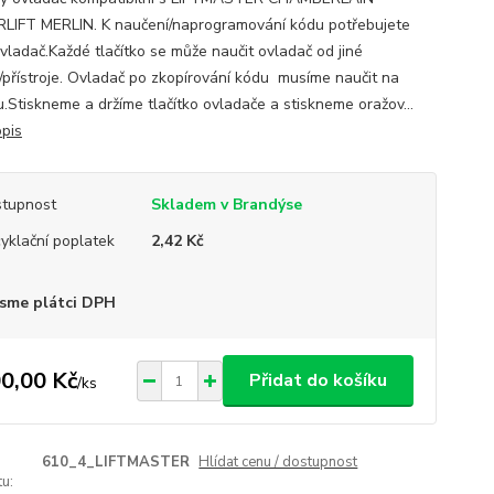
IFT MERLIN. K naučení/naprogramování kódu potřebujete
ovladač.Každé tlačítko se může naučit ovladač od jiné
/přístroje. Ovladač po zkopírování kódu musíme naučit na
.Stiskneme a držíme tlačítko ovladače a stiskneme oražov...
opis
tupnost
Skladem v Brandýse
yklační poplatek
2,42 Kč
sme plátci DPH
0,00 Kč
Přidat do košíku
/
ks
610_4_LIFTMASTER
Hlídat cenu / dostupnost
u: