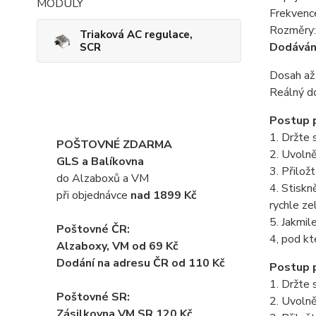
Frekvenc
Rozměry:
Triaková AC regulace,
Dodáváno
SCR
Dosah až 
Reálný do
Postup p
1. Držte 
POŠTOVNÉ ZDARMA
2. Uvolně
GLS a Balíkovna
3. Přilož
do Alzaboxů a VM
4. Stiskn
při objednávce
nad 1899 Kč
rychle ze
5. Jakmil
Poštovné ČR:
4, pod kt
Alzaboxy, VM od 69 Kč
Dodání na adresu ČR od 110 Kč
Postup 
1. Držte 
Poštovné SR:
2. Uvolně
Zásilkovna VM SR 120 Kč