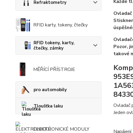
Každé tl
Refraktometry
Ovladač 
Stisknem
RFID karty, tokeny, čtečky
úspěšné
Ovladače
RFID tokeny, karty,
Pozor, j
čtečky, zámky
takové 
Kompa
MĚŘÍCÍ PŘÍSTROJE
953ES
1A563
pro automobily
8433
Ovladač p
Tloušťka laku
Jeden ovl
ELEKTRONICKÉ MODULY
Napájení