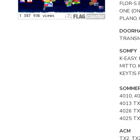
FLOR-S 
ONE (ON)
PLANO, 
DOORH
TRANSM
SOMFY
K-EASY,
MITTO, 
KEYTIS 
SOMME
4010, 4
4013 TX
4026 TX
4025 TX
ACM
TX2, TX