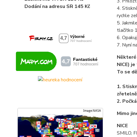
3. Přilož
Dodání
na adresu SR 145 Kč
4. Stiskn
rychle ze
5. Jakmil
tlačítko 
6. Opakuj
7. Nyní n
Některé 
NICE) je 
To se dě
1. Stisk
zřetelně
2. Počká
Mimo jin
NICE
SMILO, F