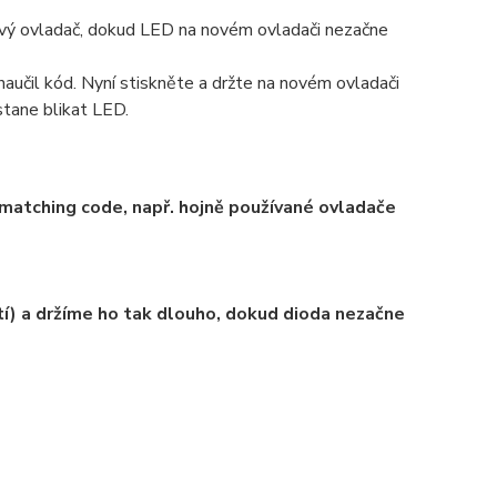
 nový ovladač, dokud LED na novém ovladači nezačne
naučil kód. Nyní stiskněte a držte na novém ovladači
stane blikat LED.
atching code, např. hojně používané ovladače
tí) a držíme ho tak dlouho, dokud dioda nezačne