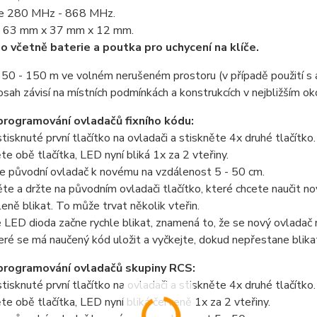
e 280 MHz - 868 MHz.
 63 mm x 37 mm x 12 mm.
 včetně baterie a poutka pro uchycení na klíče.
50 - 150 m ve volném nerušeném prostoru (v případě použití s an
sah závisí na místních podmínkách a konstrukcích v nejbližším oko
rogramování ovladačů fixního kódu:
stisknuté první tlačítko na ovladači a stiskněte 4x druhé tlačítko.
te obě tlačítka, LED nyní bliká 1x za 2 vteřiny.
te původní ovladač k novému na vzdálenost 5 - 50 cm.
ěte a držte na původním ovladači tlačítko, které chcete naučit
leně blikat. To může trvat několik vteřin.
e LED dioda začne rychle blikat, znamená to, že se nový ovladač 
eré se má naučený kód uložit a vyčkejte, dokud nepřestane blika
programování ovladačů skupiny RCS:
stisknuté první tlačítko na ovladači a stiskněte 4x druhé tlačítko.
te obě tlačítka, LED nyní bliká červeně 1x za 2 vteřiny.