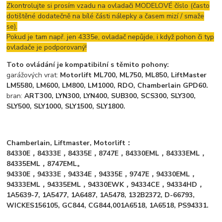
Zkontrolujte si prosím vzadu na ovladači MODELOVÉ číslo (často
dotištěné dodatečně na bílé části nálepky a časem mizí / smaže
se).
Pokud je tam např. jen 4335e, ovladač nepůjde, i když pohon či typ
ovladače je podporovaný!
Toto ovládání je kompatibilní s těmito pohony:
garážových vrat:
Motorlift ML700, ML750, ML850, LiftMaster
LM5580, LM600, LM800, LM1000, RDO, Chamberlain GPD60.
bran:
ART300, LYN300, LYN400, SUB300, SCS300, SLY300,
SLY500, SLY1000, SLY1500, SLY1800.
Chamberlain, Liftmaster, Motorlift：
84330E，84333E，84335E，8747E，84330EML，84333EML，
84335EML，8747EML。
94330E，94333E，94334E，94335E，9747E，94330EML，
94333EML，94335EML，94330EWK，94334CE，94334HD，
1A5639-7, 1A5477, 1A6487, 1A5478, 132B2372, D-66793,
WICKES156105, GC844, CG844,001A6518, 1A6518, PS94331.