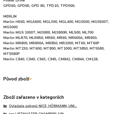
Power Drive
GPD60, GPD65, GPD 80, TPD10, TPD500.
MERLIN
Merlin HE60, MGA600, MGL300, MGL400, MGS500, MGS500T,
MGS000
Merlin MGS 1000T, MJ3800, MJ3800R, ML500, ML700
Merlin MLR70, MLR850, MR60, MR60, MR600A, MR650,
Merlin MR800, MR800A, MR850, MR1000, MT60, MT60P
Merlin MT230, MT600, MT800, MT1000, MT3850, MT5580,
MT5580P
Merlin C840, C940, C943, C945, CM842, CM844, CM128.
Původ zboží
Zboží zařazeno v kategoriích
Ovladače pohonů NICE, HÖRMANN, UNI...