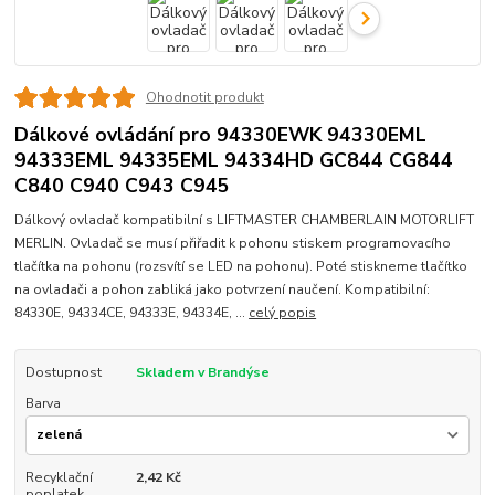
Ohodnotit produkt
Dálkové ovládání pro 94330EWK 94330EML
94333EML 94335EML 94334HD GC844 CG844
C840 C940 C943 C945
Dálkový ovladač kompatibilní s LIFTMASTER CHAMBERLAIN MOTORLIFT
MERLIN. Ovladač se musí přiřadit k pohonu stiskem programovacího
tlačítka na pohonu (rozsvítí se LED na pohonu). Poté stiskneme tlačítko
na ovladači a pohon zabliká jako potvrzení naučení. Kompatibilní:
84330E, 94334CE, 94333E, 94334E, ...
celý popis
Dostupnost
Skladem v Brandýse
Barva
Recyklační
2,42 Kč
poplatek