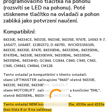
programovacího tlačítka na pohonu
(rozsvítí se LED na pohonu). Poté
stiskneme tlačítko na ovladači a pohon
zabliká jako potvrzení naučení.
Kompatibilní:
84330E, 94334CE, 94333E, 94334E, 94335E, 9747E, 1A563 9-7,
1A5477, 1A6487, 132B2372, D-66793, WICKES156105,
84333E, 84335E, 8747E, 84330EML, 84333EML, 84335EML,
8747EML, 94330E, 94330EWK, 94330EML, 94333EML,
94335EML, 94334HD, GC844, CG844, C840, C940, C943,
C945, CM842, CM844, CM128.
Tento ovladač je kompatibilní s těmito ovladači:
všemi LIFTMASTER začínajícími "9443" včetně 94330E,
94333E, 94335E, 94330EWK, 1A5639-7
všemi MOTORLIFT začínajícími "8433" a končícími "EML",
včetně 84335EML, 84330EML, 84333EML.
Tento ovladač NENÍ kompatibilní s:
4335e, 4330e and 4333e
(bez čísla 8 or 9 na začátku)!