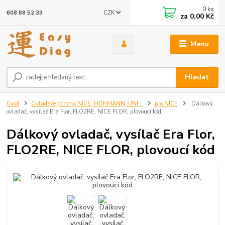
0
ks
CZK
608 88 52 33
za
0,00 Kč
Menu
Hledat
Úvod
Ovladače pohonů NICE, HÖRMANN, UNI...
pro NICE
Dálkový
ovladač, vysílač Era Flor, FLO2RE, NICE FLOR, plovoucí kód
Dálkový ovladač, vysílač Era Flor,
FLO2RE, NICE FLOR, plovoucí kód