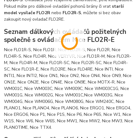
Pokud máte pro dálkové ovladání pohonů brány či vrat
starší
model vysílače FLO2R
nebo
FLO2R-S
, můžete si bez obav
zakoupit nový ovladač FLO2RE.
Seznam dálkových ovládačů požitelných
společně s ovládačem Nice FLO2R-E
Nice FLO1R-S, Nice FLO1R, Nice FLO2R-S, Nice FLO2R, Nice
FLO4R-S, Nice FLO4R, Nice VERYVR, Nice FLO1R-M, Nice FLO2R-
M, Nice FLO4R-M, Nice FLO1R-SC, Nice FLO2R-SC, Nice FLO4R-
SC, Nice FLO1R-E, Nice FLO2RE, Nice FLO4RE, Nice INTI, Nice
INTI1, Nice INTI2, Nice ON1, Nice ON2, Nice ON4, Nice ON9, Nice
ON1E, Nice ON2E, Nice ON4E, Nice ON9E, Nice MOTX-R, Nice
WM001C, Nice WM003C, Nice WM009C, Nice WM003C1G, Nice
WM001G, Nice WM002G, Nice WM001C,Nice WM003G, Nice
WM004G, Nice WM006G, Nice WM080G, Nice WM240C, Nice
PLANO1, Nice PLANO4, Nice PLANO6, Nice ERGO1, Nice ERGO4,
Nice ERGO6, Nice P1, Nice P1S, Nice P6, Nice P6S, Nice W1, Nice
W1S, Nice W6, Nice W6S, Nice MW1, Nice MW2, Nice MW3, Nice
PLANOTIME, Nice TTX4.