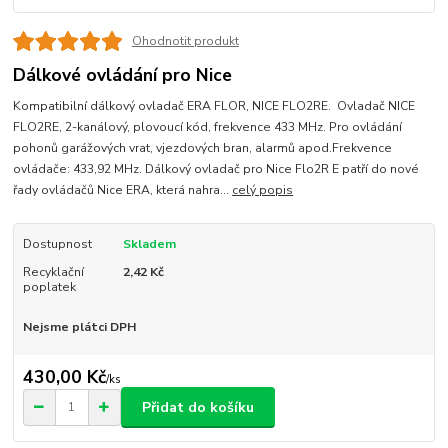
Ohodnotit produkt
Dálkové ovládání pro Nice
Kompatibilní dálkový ovladač ERA FLOR, NICE FLO2RE. Ovladač NICE
FLO2RE, 2-kanálový, plovoucí kód, frekvence 433 MHz. Pro ovládání
pohonů garážových vrat, vjezdových bran, alarmů apod.Frekvence
ovládače: 433,92 MHz. Dálkový ovladač pro Nice Flo2R E patří do nové
řady ovládačů Nice ERA, která nahra...
celý popis
Dostupnost
Skladem
Recyklační
2,42 Kč
poplatek
Nejsme plátci DPH
430,00 Kč
/
ks
Přidat do košíku