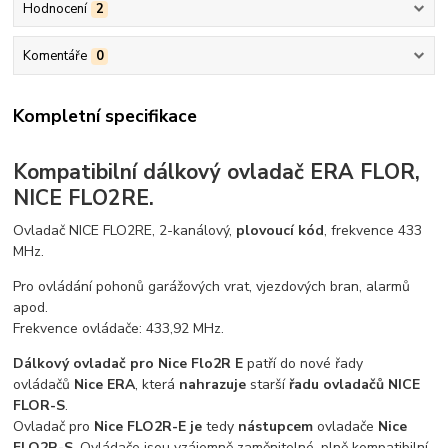
Hodnocení
2
Komentáře
0
Kompletní specifikace
Kompatibilní dálkový ovladač ERA FLOR,
NICE FLO2RE.
Ovladač NICE FLO2RE, 2-kanálový,
plovoucí kód
, frekvence 433
MHz.
Pro ovládání pohonů garážových vrat, vjezdových bran, alarmů
apod.
Frekvence ovládače: 433,92 MHz.
Dálkový ovladač pro Nice Flo2R E
patří do nové řady
ovládačů
Nice ERA
, která
nahrazuje
starší
řadu ovladačů NICE
FLOR-S
.
Ovladač pro
Nice FLO2R-E je
tedy
nástupcem
ovladače
Nice
FLO2R-S
. Ovládače jsou vzájemně zaměnitelné, plně kompatibilní.