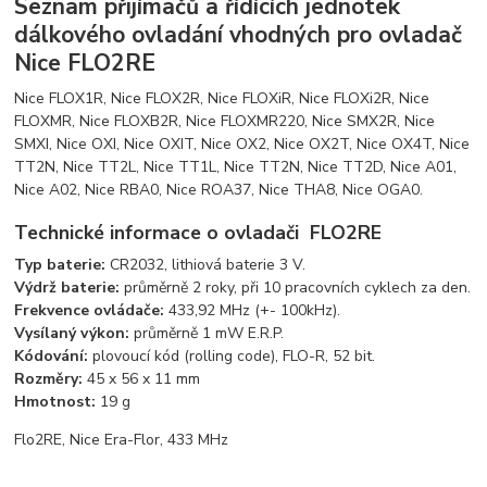
Seznam přijímačů a řídících jednotek
dálkového ovladání vhodných pro ovladač
Nice FLO2RE
Nice FLOX1R, Nice FLOX2R, Nice FLOXiR, Nice FLOXi2R, Nice
FLOXMR, Nice FLOXB2R, Nice FLOXMR220, Nice SMX2R, Nice
SMXI, Nice OXI, Nice OXIT, Nice OX2, Nice OX2T, Nice OX4T, Nice
TT2N, Nice TT2L, Nice TT1L, Nice TT2N, Nice TT2D, Nice A01,
Nice A02, Nice RBA0, Nice ROA37, Nice THA8, Nice OGA0.
Technické informace o ovladači FLO2RE
Typ baterie:
CR2032, lithiová baterie 3 V.
Výdrž baterie:
průměrně 2 roky, při 10 pracovních cyklech za den.
Frekvence ovládače:
433,92 MHz (+- 100kHz).
Vysílaný výkon:
průměrně 1 mW E.R.P.
Kódování:
plovoucí kód (rolling code), FLO-R, 52 bit.
Rozměry:
45 x 56 x 11 mm
Hmotnost:
19 g
Flo2RE, Nice Era-Flor, 433 MHz