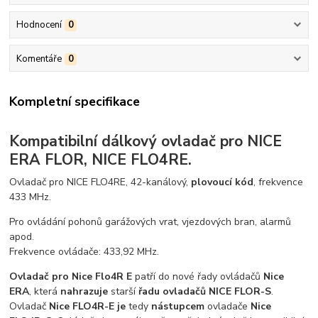
Hodnocení
0
Komentáře
0
Kompletní specifikace
Kompatibilní dálkový ovladač pro NICE
ERA FLOR, NICE FLO4RE.
Ovladač pro NICE FLO4RE, 42-kanálový,
plovoucí kód
, frekvence
433 MHz.
Pro ovládání pohonů garážových vrat, vjezdových bran, alarmů
apod.
Frekvence ovládače: 433,92 MHz.
Ovladač pro Nice Flo4R E
patří do nové řady ovládačů
Nice
ERA
, která
nahrazuje
starší
řadu ovladačů NICE FLOR-S
.
Ovladač
Nice FLO4R-E je
tedy
nástupcem
ovladače
Nice