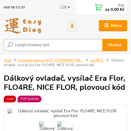
0
ks
CZK
608 88 52 33
za
0,00 Kč
Menu
Hledat
Úvod
Ovladače pohonů NICE, HÖRMANN, UNI...
pro NICE
Dálkový
ovladač, vysílač Era Flor, FLO4RE, NICE FLOR, plovoucí kód
Dálkový ovladač, vysílač Era Flor,
FLO4RE, NICE FLOR, plovoucí kód
Akce
TOP produkt