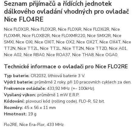
Seznam přijímačů a řídících jednotek
dálkového ovladání vhodných pro ovladač
Nice FLO4RE
Nice FLOX1R, Nice FLOX2R, Nice FLOXiR, Nice FLOXi2R, Nice
FLOXMR, Nice FLOXB2R, Nice FLOXMR220, Nice SMX2R, Nice
SMXI, Nice OXI, Nice OXIT, Nice OX2, Nice OX2T, Nice OX4T, Nice
TT2N, Nice TT2L, Nice TT1L, Nice TT2N, Nice TT2D, Nice A01,
Nice A02, Nice RBA0, Nice ROA37, Nice THA8, Nice OGA0.
Technické informace o ovladači pro Nice FLO2RE
Typ baterie:
CR2032, lithiová baterie 3 V.
Výdrž baterie:
průměrně 2 roky, při 10 pracovních cyklech za den.
Frekvence ovládače:
433,92 MHz (+- 100kHz).
Vysílaný výkon:
průměrně 1 mW E.R.P.
Kódování:
plovoucí kód (rolling code), FLO-R, 52 bit.
Rozměry:
45 x 56 x 11 mm
Hmotnost:
19 g
Flo2RE, Nice Era-Flor, 433 MHz