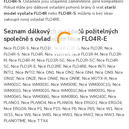
FLO4R-S
. Ovládače jsou vzájemně zaměnitelné, plně kompatibilní.
Pokud máte pro dálkové ovladání pohonů brány či vrat
starší
model vysílače FLO4R
nebo
FLO4R-S
, můžete si bez obav
zakoupit nový ovladač FLO4RE.
Seznam dálkových ovládačů požitelných
společně s ovladačem Nice FLO4R-E
Nice FLO1R-S, Nice FLO1R, Nice FLO2R-S, Nice FLO2R, Nice
FLO4R-S, Nice FLO4R, Nice VERYVR, Nice FLO1R-M, Nice FLO2R-
M, Nice FLO4R-M, Nice FLO1R-SC, Nice FLO2R-SC, Nice FLO4R-
SC, Nice FLO1R-E, Nice FLO2RE, Nice FLO4RE, Nice INTI, Nice
INTI1, Nice INTI2, Nice ON1, Nice ON2, Nice ON4, Nice ON9, Nice
ON1E, Nice ON2E, Nice ON4E, Nice ON9E, Nice MOTX-R, Nice
WM001C, Nice WM003C, Nice WM009C, Nice WM003C1G, Nice
WM001G, Nice WM002G, Nice WM001C,Nice WM003G, Nice
WM004G, Nice WM006G, Nice WM080G, Nice WM240C, Nice
PLANO1, Nice PLANO4, Nice PLANO6, Nice ERGO1, Nice ERGO4,
Nice ERGO6, Nice P1, Nice P1S, Nice P6, Nice P6S, Nice W1, Nice
W1S, Nice W6, Nice W6S, Nice MW1, Nice MW2, Nice MW3, Nice
PLANOTIME, Nice TTX4.