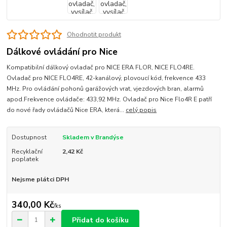
Ohodnotit produkt
Dálkové ovládání pro Nice
Kompatibilní dálkový ovladač pro NICE ERA FLOR, NICE FLO4RE.
Ovladač pro NICE FLO4RE, 42-kanálový, plovoucí kód, frekvence 433
MHz. Pro ovládání pohonů garážových vrat, vjezdových bran, alarmů
apod.Frekvence ovládače: 433,92 MHz. Ovladač pro Nice Flo4R E patří
do nové řady ovládačů Nice ERA, která...
celý popis
Dostupnost
Skladem v Brandýse
Recyklační
2,42 Kč
poplatek
Nejsme plátci DPH
340,00 Kč
/
ks
Přidat do košíku