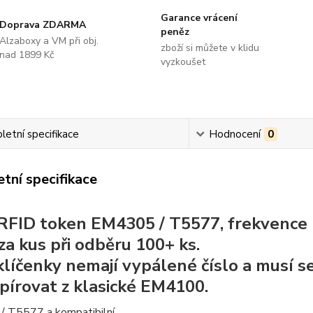
Garance vrácení
Doprava ZDARMA
peněz
Alzaboxy a VM při obj.
zboží si můžete v klidu
nad 1899 Kč
vyzkoušet
etní specifikace
Hodnocení
0
tní specifikace
RFID token EM4305 / T5577, frekvence 
za kus při odběru 100+ ks.
klíčenky nemají vypálené číslo a musí s
pírovat z klasické EM4100.
 T5577 a kompatibilní.