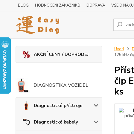
BLOG
HODNOCENÍ ZÁKAZNÍKŮ
DOPRAVA
VŠE O NÁK
Úvod
R
AKČNÍ CENY / DOPRODEJ
125 kHz či
Přís
čip 
DIAGNOSTIKA VOZIDEL
ks
Diagnostické přístroje
Diagnostické kabely