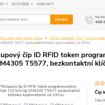
UPU
KE STAŽENÍ
KONTAKTY
Nevíte
Hledat
608 
FID tokeny, karty, čtečky, zámky
125 kHz, EM4305, T5577, přepisovatel
p EM4305 T5577, bezkontaktní klíčenka, kopírovatelná, od 100 ks
tupový čip ID RFID token progra
EM4305 T5577, bezkontaktní klíč
Čip 
100x R