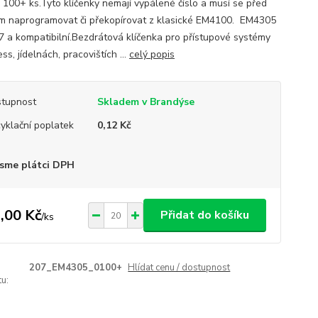
 100+ ks.Tyto klíčenky nemají vypálené číslo a musí se před
ím naprogramovat či překopírovat z klasické EM4100. EM4305
7 a kompatibilní.Bezdrátová klíčenka pro přístupové systémy
ess, jídelnách, pracovištích ...
celý popis
tupnost
Skladem v Brandýse
yklační poplatek
0,12 Kč
sme plátci DPH
,00 Kč
Přidat do košíku
/
ks
207_EM4305_0100+
Hlídat cenu / dostupnost
u: