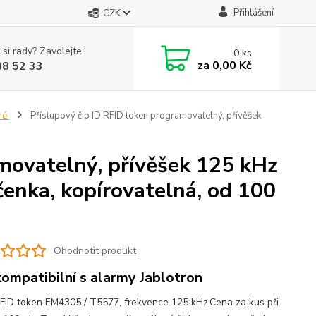
Přihlášení
CZK
 si rady? Zavolejte.
0
ks
za
0,00 Kč
88 52 33
né
Přístupový čip ID RFID token programovatelný, přívěšek
movatelný, přívěšek 125 kHz
enka, kopírovatelná, od 100
Ohodnotit produkt
kompatibilní s alarmy Jablotron
FID token EM4305 / T5577, frekvence 125 kHz.Cena za kus při