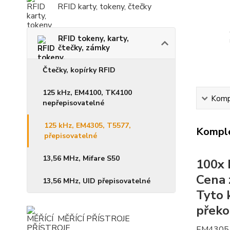
RFID karty, tokeny, čtečky
RFID tokeny, karty,
čtečky, zámky
Čtečky, kopírky RFID
125 kHz, EM4100, TK4100
Kompl
nepřepisovatelné
125 kHz, EM4305, T5577,
Komple
přepisovatelné
13,56 MHz, Mifare S50
100x 
Cena 
13,56 MHz, UID přepisovatelné
Tyto 
překo
MĚŘÍCÍ PŘÍSTROJE
EM4305 /