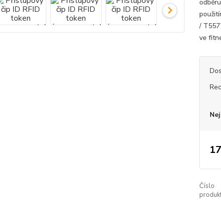
odběru
použit
/ T557
ve fitn
Dos
Rec
Nej
17
Číslo
produkt