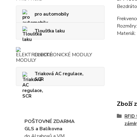
Bezdrátov
pro automobily
Frekvenc
Rozměry:
Tloušťka laku
Materiál:
ELEKTRONICKÉ MODULY
Triaková AC regulace,
SCR
Zboží 
RFID 
POŠTOVNÉ ZDARMA
zámk
GLS a Balíkovna
do Alzaboxů a VM