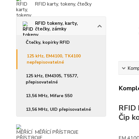
RFID karty, tokeny, čtečky
RFID tokeny, karty,
čtečky, zámky
Čtečky, kopírky RFID
125 kHz, EM4100, TK4100
nepřepisovatelné
Kompl
125 kHz, EM4305, T5577,
přepisovatelné
Komple
13,56 MHz, Mifare S50
RFID 
13,56 MHz, UID přepisovatelné
Čip k
MĚŘÍCÍ PŘÍSTROJE
EM 4100 