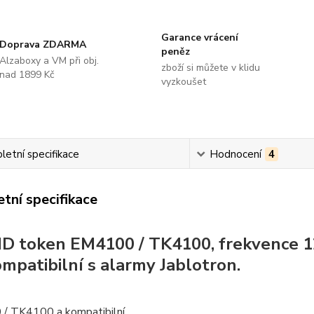
Garance vrácení
Doprava ZDARMA
peněz
Alzaboxy a VM při obj.
zboží si můžete v klidu
nad 1899 Kč
vyzkoušet
etní specifikace
Hodnocení
4
tní specifikace
ID token EM4100 / TK4100, frekvence 12
ompatibilní s alarmy Jablotron.
/ TK4100 a kompatibilní.