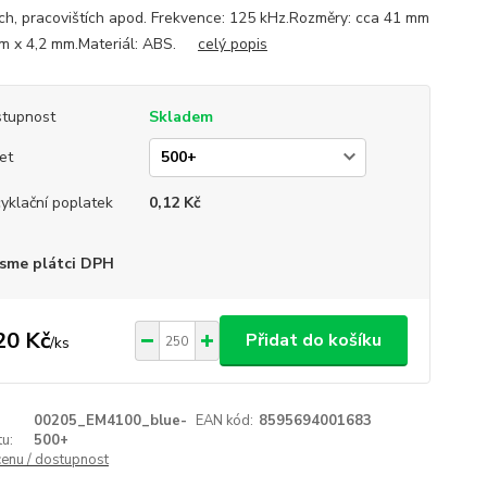
ách, pracovištích apod. Frekvence: 125 kHz.Rozměry: cca 41 mm
m x 4,2 mm.Materiál: ABS.
celý popis
tupnost
Skladem
et
yklační poplatek
0,12 Kč
sme plátci DPH
20 Kč
Přidat do košíku
/
ks
00205_EM4100_blue-
EAN kód:
8595694001683
u:
500+
cenu / dostupnost