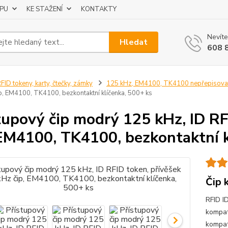
UPU
KE STAŽENÍ
KONTAKTY
Nevíte
Hledat
608 
FID tokeny, karty, čtečky, zámky
125 kHz, EM4100, TK4100 nepřepisova
p, EM4100, TK4100, bezkontaktní klíčenka, 500+ ks
tupový čip modrý 125 kHz, ID RF
 EM4100, TK4100, bezkontaktní k
Čip 
RFID I
kompat
kompat