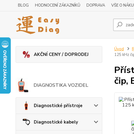
BLOG
HODNOCENÍ ZÁKAZNÍKŮ
DOPRAVA
VŠE O NÁK
Úvod
R
AKČNÍ CENY / DOPRODEJ
125 kHz či
Přís
čip,
DIAGNOSTIKA VOZIDEL
Diagnostické přístroje
Diagnostické kabely