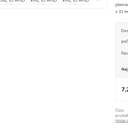
jídeln
x 32 m
Dos
poč
Rec
Nej
7,
Číslo
produkt
Hlídat 