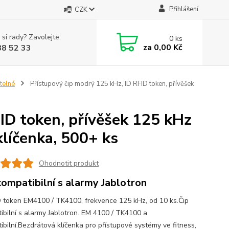
Přihlášení
CZK
 si rady? Zavolejte.
0
ks
za
0,00 Kč
88 52 33
telné
Přístupový čip modrý 125 kHz, ID RFID token, přívěšek
ID token, přívěšek 125 kHz
líčenka, 500+ ks
Ohodnotit produkt
kompatibilní s alarmy Jablotron
D token EM4100 / TK4100, frekvence 125 kHz, od 10 ks.Čip
ibilní s alarmy Jablotron. EM 4100 / TK4100 a
ibilní.Bezdrátová klíčenka pro přístupové systémy ve fitness,