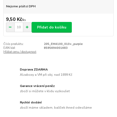
Nejsme plátci DPH
9,50 Kč
/
ks
Přidat do košíku
Číslo produktu:
205_EM4100_010+_purple
EAN kód:
8595694001683
Hlídat cenu / dostupnost
Doprava ZDARMA
Alzaboxy a VM při obj. nad 1899 Kč
Garance vrácení peněz
zboží si můžete v klidu vyzkoušet
Rychlé dodání
zboží máme skladem, balíček ihned odesíláme