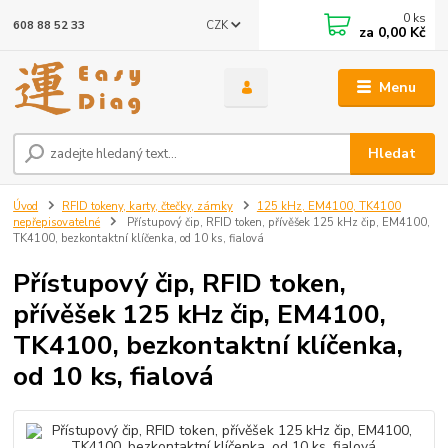
0
ks
CZK
608 88 52 33
za
0,00 Kč
Menu
Hledat
Úvod
RFID tokeny, karty, čtečky, zámky
125 kHz, EM4100, TK4100
nepřepisovatelné
Přístupový čip, RFID token, přívěšek 125 kHz čip, EM4100,
TK4100, bezkontaktní klíčenka, od 10 ks, fialová
Přístupový čip, RFID token,
přívěšek 125 kHz čip, EM4100,
TK4100, bezkontaktní klíčenka,
od 10 ks, fialová