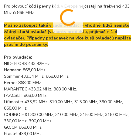
Pro plovoucí kód i pevný kód, v Evropě nejčastěji na frekvenci 433
Mhz či 868 MHz.
Možno zakoupit také v sadě ovladači - vhodné, když nemáte
žádný starší ovladač (varianty produktu, přijímač + 1-4
ovladače). Případný požadavek na více kusů ovladačů napište
prosím do poznámky.
Pro ovladače:
NICE FLORS 433,92MHz.
Hormann 868,00 MHz.
Sommer 433,34 MHz, 868,00 MHz.
Berner 868,00 MHz.
MARANTEC 433,92 MHz, 868,00 MHz.
FAACSLH 868,00 MHz.
Liftmaster 433,92 MHz, 310,00 MHz, 315,00 MHz, 390,00 MHz,
868,00 MHz.
CODIGO FIJO 300,00 MHz, 310,00 MHz, 315,00 MHz, 318,00 MHz,
330,00 MHz, 390,00 MHz.
GOJCM 868,00 MHz.
Prastel 433,00 MHz.