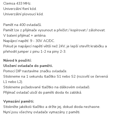
Clemsa 433 MHz.
Univerzální fixní kód.
Univerzální plovoucí kód.
Paměť na 400 ovladačů.
Paměť lze z přijímače vysunout a přečíst / kopírovat / zálohovat.
V balení přijímač + anténa.
Napájecí napětí: 9 - 30V AC/DC.
Pokud je napájecí napětí větší než 24V, je lepší otevřít krabičku a
přehodit jumper z pinu 1-2 na piny 2-3.
Návod k použití:
Uložení ovladače do paměti.
Pomocí DIP nastavíme značku ovladače.
Stiskneme na 1 sekundu tlačítko S1 nebo S2 (rozsvítí se červená
L1 nebo L2).
Stiskneme požadované tlačítko na dálkovém ovladači.
Přijímač ovladač uloží do paměti dioda 4x zabliká.
Vymazání paměti:
Stiskněte jakékoli tlačítko a držte jej, dokud dioda nezhasne.
Nyní jsou všechny ovladače vymazány z paměti.