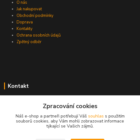
O nás
Jak nakupovat
Obchodní podmínky
Doprava
Kontakty
Ochrana osobních údajů
Zpětný odběr
Kontakt
Zpracování cookies
EasyDiag.cz
Náš e-shop a partneři potřebují Váš
souhlas
s použitím
souborů cookies, aby Vám mohli zobrazovat informace
608 88 52 33
týkající se Vašich zájmů.
obchod@easydiag.cz