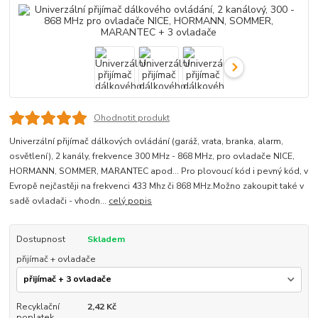
Ohodnotit produkt
Univerzální přijímač dálkových ovládání (garáž, vrata, branka, alarm,
osvětlení), 2 kanály, frekvence 300 MHz - 868 MHz, pro ovladače NICE,
HORMANN, SOMMER, MARANTEC apod... Pro plovoucí kód i pevný kód, v
Evropě nejčastěji na frekvenci 433 Mhz či 868 MHz.Možno zakoupit také v
sadě ovladači - vhodn...
celý popis
Dostupnost
Skladem
přijímač + ovladače
Recyklační
2,42 Kč
poplatek