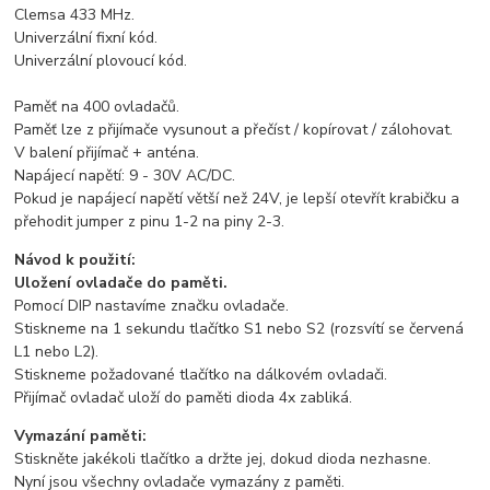
Clemsa 433 MHz.
Univerzální fixní kód.
Univerzální plovoucí kód.
Paměť na 400 ovladačů.
Paměť lze z přijímače vysunout a přečíst / kopírovat / zálohovat.
V balení přijímač + anténa.
Napájecí napětí: 9 - 30V AC/DC.
Pokud je napájecí napětí větší než 24V, je lepší otevřít krabičku a
přehodit jumper z pinu 1-2 na piny 2-3.
Návod k použití:
Uložení ovladače do paměti.
Pomocí DIP nastavíme značku ovladače.
Stiskneme na 1 sekundu tlačítko S1 nebo S2 (rozsvítí se červená
L1 nebo L2).
Stiskneme požadované tlačítko na dálkovém ovladači.
Přijímač ovladač uloží do paměti dioda 4x zabliká.
Vymazání paměti:
Stiskněte jakékoli tlačítko a držte jej, dokud dioda nezhasne.
Nyní jsou všechny ovladače vymazány z paměti.