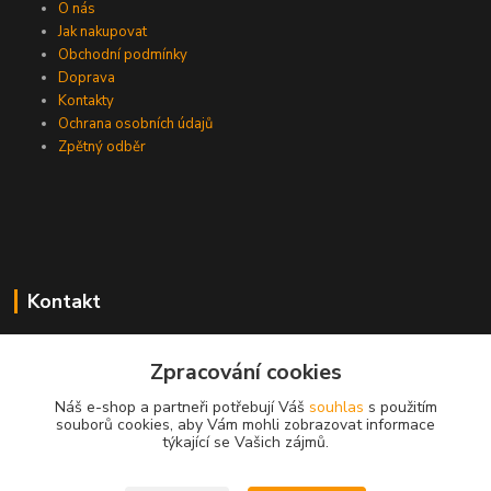
O nás
Jak nakupovat
Obchodní podmínky
Doprava
Kontakty
Ochrana osobních údajů
Zpětný odběr
Kontakt
Zpracování cookies
EasyDiag.cz
Náš e-shop a partneři potřebují Váš
souhlas
s použitím
souborů cookies, aby Vám mohli zobrazovat informace
608 88 52 33
týkající se Vašich zájmů.
obchod@easydiag.cz