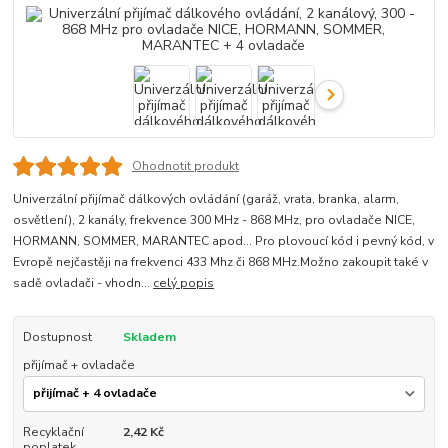
Ohodnotit produkt
Univerzální přijímač dálkových ovládání (garáž, vrata, branka, alarm,
osvětlení), 2 kanály, frekvence 300 MHz - 868 MHz, pro ovladače NICE,
HORMANN, SOMMER, MARANTEC apod... Pro plovoucí kód i pevný kód, v
Evropě nejčastěji na frekvenci 433 Mhz či 868 MHz.Možno zakoupit také v
sadě ovladači - vhodn...
celý popis
Dostupnost
Skladem
přijímač + ovladače
Recyklační
2,42 Kč
poplatek