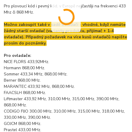
Pro plovoucí kód i pevný kód, v Evropě nejčastěji na frekvenci 433
Mhz či 868 MHz.
Možno zakoupit také v sadě ovladači - vhodné, když nemáte
žádný starší ovladač (varianty produktu, přijímač + 1-4
ovladače). Případný požadavek na více kusů ovladačů napište
prosím do poznámky.
Pro ovladače:
NICE FLORS 433,92MHz.
Hormann 868,00 MHz.
Sommer 433,34 MHz, 868,00 MHz.
Berner 868,00 MHz.
MARANTEC 433,92 MHz, 868,00 MHz.
FAACSLH 868,00 MHz.
Liftmaster 433,92 MHz, 310,00 MHz, 315,00 MHz, 390,00 MHz,
868,00 MHz.
CODIGO FIJO 300,00 MHz, 310,00 MHz, 315,00 MHz, 318,00 MHz,
330,00 MHz, 390,00 MHz.
GOJCM 868,00 MHz.
Prastel 433,00 MHz.