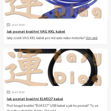
12
.
07
.
2019
Jak poznat kvalitní VAG KKL kabel
Jaký zvolit VAG KKL kabel pro mé auto nebo motorku?
číst celé
10
.
07
.
2019
Jak poznat kvalitní ELM327 kabel
Proč koupit kvalitní "ELM327" USB kabel a jak ho poznat? To se
dozvíte v dnešním článku.
číst celé