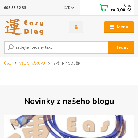
0
ks
CZK
608 88 52 33
za
0,00 Kč
Menu
Hledat
Úvod
VŠE O NÁKUPU
ZPĚTNÝ ODBĚR
Novinky z našeho blogu