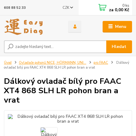
0
ks
CZK
608 88 52 33
za
0,00 Kč
Menu
Hledat
Úvod
Ovladače pohonů NICE, HÖRMANN, UNI...
pro FAAC
Dálkový
ovladač bílý pro FAAC XT4 868 SLH LR pohon bran a vrat
Dálkový ovladač bílý pro FAAC
XT4 868 SLH LR pohon bran a
vrat