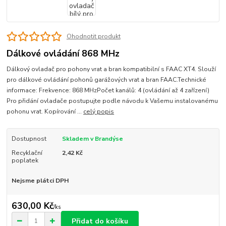
Ohodnotit produkt
Dálkové ovládání 868 MHz
Dálkový ovladač pro pohony vrat a bran kompatibilní s FAAC XT4. Slouží
pro dálkové ovládání pohonů garážových vrat a bran FAAC.Technické
informace: Frekvence: 868 MHzPočet kanálů: 4 (ovládání až 4 zařízení)
Pro přidání ovladače postupujte podle návodu k Vašemu instalovanému
pohonu vrat. Kopírování ...
celý popis
Dostupnost
Skladem v Brandýse
Recyklační
2,42 Kč
poplatek
Nejsme plátci DPH
630,00 Kč
/
ks
Přidat do košíku