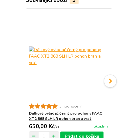
3 hodnocení
Dálkový ovladač černý pro pohony FAAC
Dálkový ovl
XT2 868 SLH LR pohon bran a vrat
SLH LR poho
650,00 Kč
680,00 K
Skladem
/
ks
Přidat do košíku