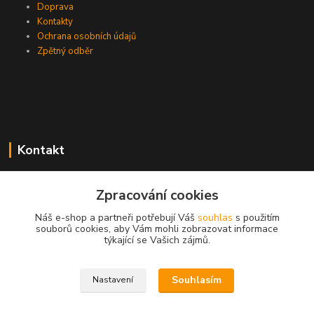
Doprava
Kontakty
Ochrana osobních údajů
Zpětný odběr
Kontakt
Zpracování cookies
EasyDiag.cz
Náš e-shop a partneři potřebují Váš
souhlas
s použitím
souborů cookies, aby Vám mohli zobrazovat informace
608 88 52 33
týkající se Vašich zájmů.
obchod@easydiag.cz
Souhlasím
Nastavení