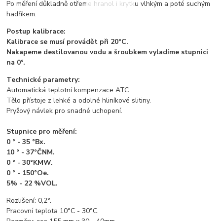
Po měření důkladně otřeme hranol i krytku vlhkým a poté suchým
hadříkem.
Postup kalibrace:
Kalibrace se musí provádět při 20°C.
Nakapeme destilovanou vodu a šroubkem vyladíme stupnici
na 0°.
Technické parametry:
Automatická teplotní kompenzace ATC.
Tělo přístoje z lehké a odolné hliníkové slitiny.
Pryžový návlek pro snadné uchopení.
Stupnice pro měření:
0 ° - 35 °Bx.
10 ° - 37°ČNM.
0 ° - 30°KMW.
0 ° - 150°Oe.
5% - 22 %VOL.
Rozlišení: 0,2°.
Pracovní teplota 10°C - 30°C.