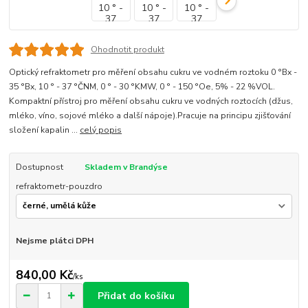
Ohodnotit produkt
Optický refraktometr pro měření obsahu cukru ve vodném roztoku 0 °Bx -
35 °Bx, 10 ° - 37 °ČNM, 0 ° - 30 °KMW, 0 ° - 150 °Oe, 5% - 22 %VOL.
Kompaktní přístroj pro měření obsahu cukru ve vodných roztocích (džus,
mléko, víno, sojové mléko a další nápoje).Pracuje na principu zjišťování
složení kapalin ...
celý popis
Dostupnost
Skladem v Brandýse
refraktometr-pouzdro
Nejsme plátci DPH
840,00 Kč
/
ks
Přidat do košíku