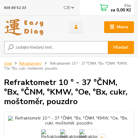
0
ks
CZK
608 88 52 33
za
0,00 Kč
Menu
Hledat
Úvod
Refraktometry
Refraktometr 10 ° - 37 °ČNM, °Bx, °ČNM, °KMW,
°Oe, °Bx, cukr, moštoměr, pouzdro
Refraktometr 10 ° - 37 °ČNM,
°Bx, °ČNM, °KMW, °Oe, °Bx, cukr,
moštoměr, pouzdro