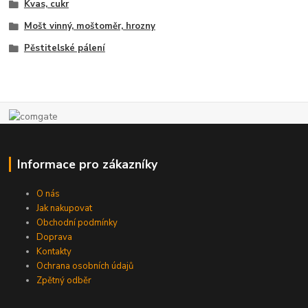
Kvas, cukr
Mošt vinný, moštoměr, hrozny
Pěstitelské pálení
Informace pro zákazníky
O nás
Jak nakupovat
Obchodní podmínky
Doprava
Kontakty
Ochrana osobních údajů
Zpětný odběr