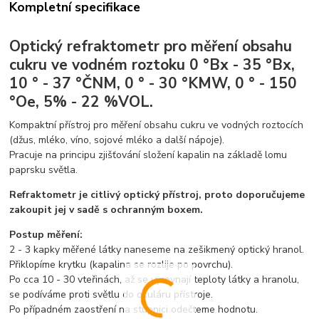
Kompletní specifikace
Optický refraktometr pro měření obsahu
cukru ve vodném roztoku 0 °Bx - 35 °Bx,
10 ° - 37 °ČNM, 0 ° - 30 °KMW, 0 ° - 150
°Oe, 5% - 22 %VOL.
Kompaktní přístroj pro měření obsahu cukru ve vodných roztocích
(džus, mléko, víno, sojové mléko a další nápoje).
Pracuje na principu zjišťování složení kapalin na základě lomu
paprsku světla.
Refraktometr je citlivý optický přístroj, proto doporučujeme
zakoupit jej v sadě s ochranným boxem.
Postup měření:
2 - 3 kapky měřené látky naneseme na zešikmený optický hranol.
Přiklopíme krytku (kapalina se rozlije po povrchu).
Po cca 10 - 30 vteřinách, až se vyrovnají teploty látky a hranolu,
se podíváme proti světlu do okuláru přístroje.
Po případném zaostření na stupnici odečteme hodnotu.