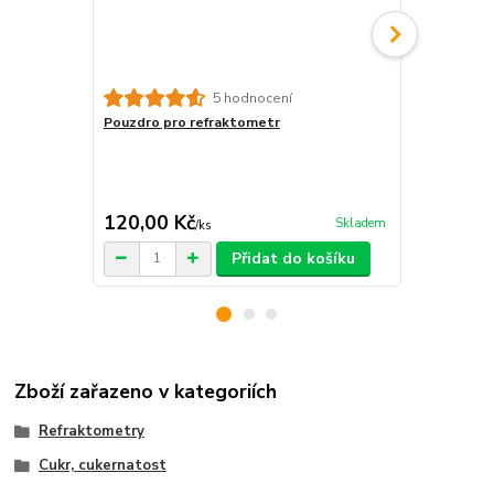
5 hodnocení
Pouzdro pro refraktometr
Refraktomet
automobilu, 
kapalina, el
kapaliny, fri
cena od
120,00 Kč
520,00 K
Skladem
/
ks
Přidat do košíku
Zboží zařazeno v kategoriích
Refraktometry
Cukr, cukernatost