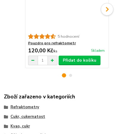
Box pro ref
5 hodnocení
Pouzdro pro refraktometr
120,00 Kč
120,00 K
Skladem
/
ks
Přidat do košíku
Zboží zařazeno v kategoriích
Refraktometry
Cukr, cukernatost
Kvas, cukr