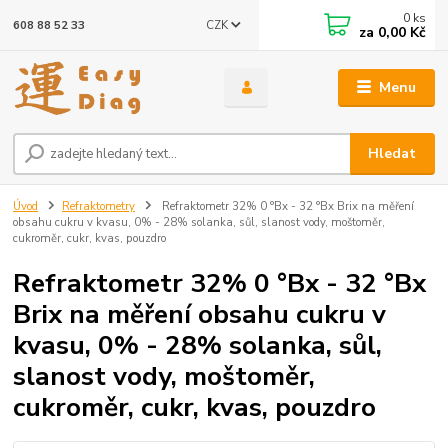
0
ks
CZK
608 88 52 33
za
0,00 Kč
Menu
Hledat
Úvod
Refraktometry
Refraktometr 32% 0 °Bx - 32 °Bx Brix na měření
obsahu cukru v kvasu, 0% - 28% solanka, sůl, slanost vody, moštoměr,
cukroměr, cukr, kvas, pouzdro
Refraktometr 32% 0 °Bx - 32 °Bx
Brix na měření obsahu cukru v
kvasu, 0% - 28% solanka, sůl,
slanost vody, moštoměr,
cukroměr, cukr, kvas, pouzdro