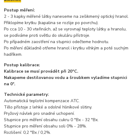
Postup měření:
2 - 3 kapky měřené látky naneseme na zešikmený optický hranol.
Přiklopíme krytku (kapalina se rozlije po povrchu).
Po cca 10 - 30 vteřinách, až se vyrovnají teploty látky a hranolu,
se podíváme proti světlu do okuláru přístroje.
Po případném zaostření na stupnici odečteme hodnotu.
Po měření důkladně otřeme hranol i krytku vlhkým a poté suchým
hadříkem.
Postup kalibrace:
Kalibrace se musí provádět při 20°C.
Nakapeme destilovanou vodu a šroubkem vyladíme stupnici
na 0°.
Technické parametry:
Automatická teplotní kompenzace ATC.
Tělo přístoje z lehké a odolné hliníkové slitiny.
Pryžový návlek pro snadné uchopení.
Stupnice pro měření obsahu cukru 0 °Bx - 32 °Bx.
Stupnice pro měření obsahu soli 0% - 28%.
Rozlišení: 0,2 °Bx / 0,2%.