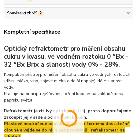
Související zboží
2
Kompletní specifikace
Optický refraktometr pro měření obsahu
cukru v kvasu, ve vodném roztoku 0 °Bx -
32 °Bx Brix a slanosti vody 0% - 28%.
Kompaktní přístroj pro měření obsahu cukru ve vodných roztocích
(džus, mléko, víno, sojové mléko a další nápoje), dále slanosti
vody.
Pracuje na principu zjišťování složení kapalin na základě lomu
paprsku světla.
Refraktometr je citlivý optický přístroj, proto doporučujeme
zakoupit jej v sadě s ochranným boxem.
Plastové modrošedé pouzdro je oproti černému dostatečně
dlouhé a vejde se do nich bez problémů i refraktometr na
alkohol.