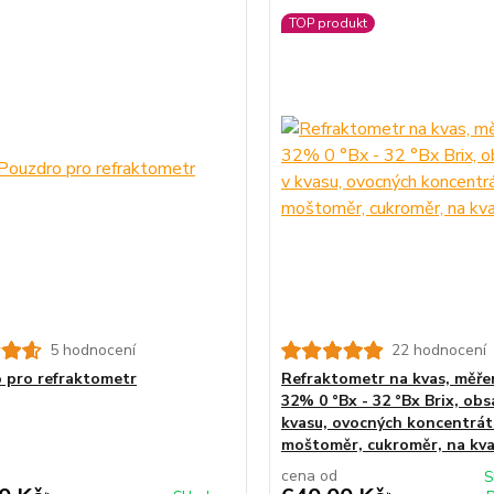
TOP produkt
5 hodnocení
22 hodnocení
 pro refraktometr
Refraktometr na kvas, měře
32% 0 °Bx - 32 °Bx Brix, obs
kvasu, ovocných koncentrát
moštoměr, cukroměr, na kva
cena od
S