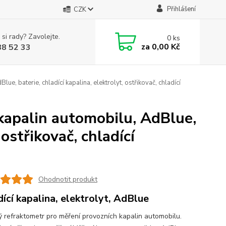
Přihlášení
CZK
 si rady? Zavolejte.
0
ks
za
0,00 Kč
88 52 33
e, baterie, chladící kapalina, elektrolyt, ostřikovač, chladící
kapalin automobilu, AdBlue,
 ostřikovač, chladící
Ohodnotit produkt
dící kapalina, elektrolyt, AdBlue
ý refraktometr pro měření provozních kapalin automobilu.