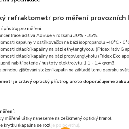
ký refraktometr pro měření provozních 
 přístroj pro měření:
oncentrace aditiva AdBlue v rozsahu 30% - 35%.
rnosti kapaliny v ostřikovačích na bázi isopropanolu -40°C - 0°
rnosti chladící kapaliny na bázi ethylenglykolu (Fridex řady G a
rnosti chladící kapaliny na bázi propylenglykolu (Fridex Eko apo
upně nabití baterie / hustoty elektrolytu: 1,1 - 1,4 g/cm3.
a principu zjišťování složení kapalin na základě lomu paprsku svět
metr je citlivý optický přístroj, proto doporučujeme zakou
měření:
pky měřené látky naneseme na zešikmený optický hranol.
e krytku (kapalina se rozlije po povrchu).