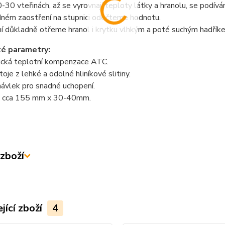
-30 vteřinách, až se vyrovnají teploty látky a hranolu, se podívá
dném zaostření na stupnici odečteme hodnotu.
í důkladně otřeme hranol i krytku vlhkým a poté suchým hadřík
ké parametry:
cká teplotní kompenzace ATC.
toje z lehké a odolné hliníkové slitiny.
ávlek pro snadné uchopení.
 cca 155 mm x 30-40mm.
zboží
jící zboží
4