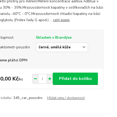
tní přístroj pro měření:Měření koncentrace aditiva AdBlue v
u 30% - 35%.Mrazuvzdornosti kapaliny v ostřikovačích na bázi
panolu -40°C - 0°C.Mrazuvzdornosti chladící kapaliny na bázi
glykolu (Fridex řady G apod.) ...
celý popis
tupnost
Skladem v Brandýse
raktometr-pouzdro
sme plátci DPH
0,00 Kč
Přidat do košíku
/
ks
roduktu:
345_car_pouzdro
Hlídat cenu / dostupnost