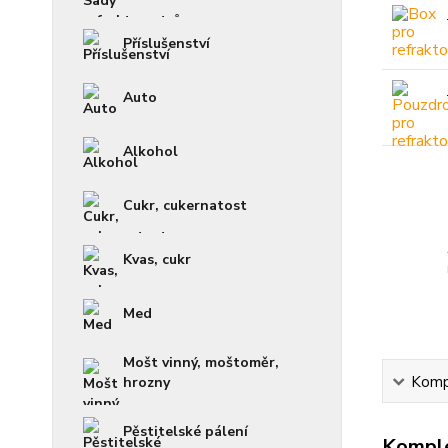
Příslušenství
Auto
Alkohol
Cukr, cukernatost
Kvas, cukr
Med
Mošt vinný, moštoměr,
Kompl
hrozny
Pěstitelské pálení
Komple