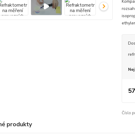
Kompak
rozsah
isopro
ethylen
Dos
ref
Nej
57
Číslo p
é produkty