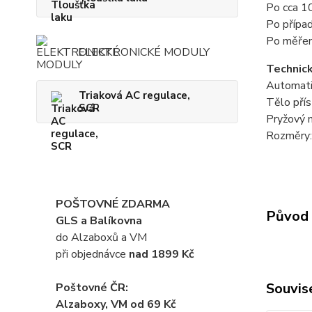
Po cca 10
Po přípa
Po měřen
ELEKTRONICKÉ MODULY
Technic
Automati
Triaková AC regulace,
Tělo přís
SCR
Pryžový n
Rozměry:
POŠTOVNÉ ZDARMA
Původ 
GLS a Balíkovna
do Alzaboxů a VM
při objednávce
nad 1899 Kč
Souvise
Poštovné ČR:
Alzaboxy, VM od 69 Kč