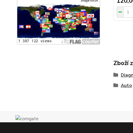
120,0
Zboží 
Diagn
Auto