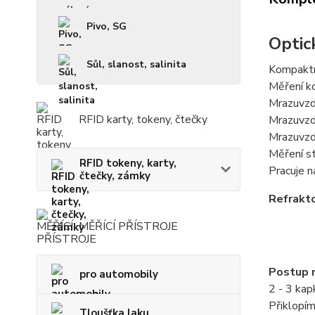
Pivo, SG
Optic
Sůl, slanost, salinita
Kompaktní
Měření k
Mrazuvzdo
RFID karty, tokeny, čtečky
Mrazuvzdo
Mrazuvzdo
Měření st
RFID tokeny, karty,
Pracuje n
čtečky, zámky
Refrakto
MĚŘÍCÍ PŘÍSTROJE
Postup 
pro automobily
2 - 3 ka
Přiklopím
Tloušťka laku