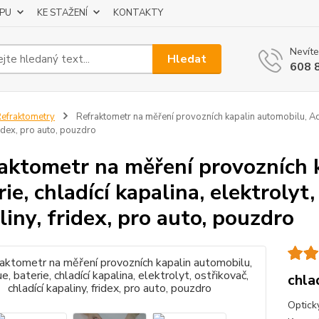
UPU
KE STAŽENÍ
KONTAKTY
Nevíte
Hledat
608 
efraktometry
Refraktometr na měření provozních kapalin automobilu, AdBlu
ridex, pro auto, pouzdro
aktometr na měření provozních 
ie, chladící kapalina, elektrolyt,
liny, fridex, pro auto, pouzdro
chla
Optick