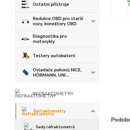
Ostatní přístroje
Redukce OBD pro starší
vozy, konektory OBD
Diagnostika pro
motocykly
Testery autobaterií
Ovladače pohonů NICE,
HÖRMANN, UNI...
REFRAKTOMETRY
Refraktometry
Podobn
Sady refraktometrů