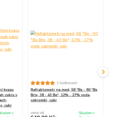
1 hodnocení
Bo
ní kvasu
Refraktometr na med, 58 °Bx - 90 °Bx
ah cukru v
Brix, 38 - 43 Be°, 12% - 27% voda,
ech,
cukroměr, cukr
s, cukr
cena od
kladem v
Skladem v