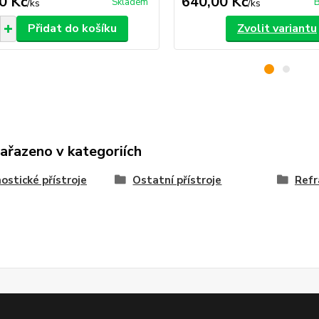
0 Kč
640,00 Kč
Skladem
B
/
ks
/
ks
Přidat do košíku
Zvolit variantu
zařazeno v kategoriích
ostické přístroje
Ostatní přístroje
Ref