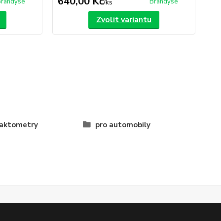
640,00 Kč
12
randýse
Brandýse
/
ks
Zvolit variantu
raktometry
pro automobily