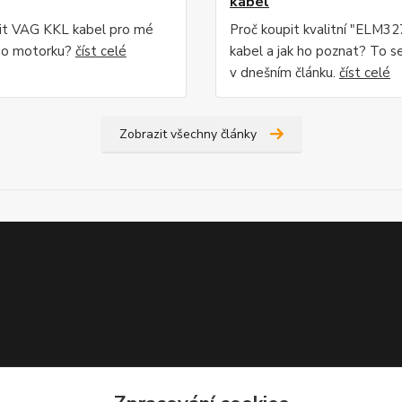
kabel
lit VAG KKL kabel pro mé
Proč koupit kvalitní "ELM3
bo motorku?
číst celé
kabel a jak ho poznat? To s
v dnešním článku.
číst celé
Zobrazit všechny články