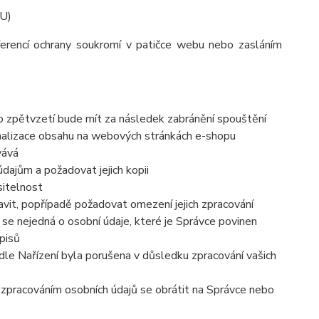
EU)
ferencí ochrany soukromí v patičce webu nebo zasláním
to zpětvzetí bude mít za následek zabránění spouštění
nalizace obsahu na webových stránkách e-shopu
vává
dajům a požadovat jejich kopii
sitelnost
vit, popřípadě požadovat omezení jejich zpracování
se nejedná o osobní údaje, které je Správce povinen
pisů
dle Nařízení byla porušena v důsledku zpracování vašich
e zpracováním osobních údajů se obrátit na Správce nebo