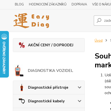
BLOG
HODNOCENÍ ZÁKAZNÍKŮ
DOPRAVA
VŠE O NÁK
Úvod
S
AKČNÍ CENY / DOPRODEJ
Souh
mark
DIAGNOSTIKA VOZIDEL
Udě
(dá
sou
Diagnostické přístroje
och
Diagnostické kabely