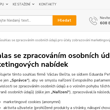
UPU
KE STAŽENÍ
KONTAKTY
Nevíte
Hledat
608 
ouhlas se zpracováním osobních údajů pro účely zobrazování marketingov
las se zpracováním osobních úd
etingových nabídek
lujete tímto souhlas firmě Václav Bešta, se sídlem Eduarda P
le jen
„Správce“
), aby ve smyslu nařízení Evropského parlame
vislosti se zpracováním osobních údajů a o volném pohybu těcht
raně osobních údajů) (dále jen
„Nařízení“
), zpracovával/a následuj
marketingové cookies (anonymní)
aktivita uživatele (prohlížené produkty a stránky, nákupní chov