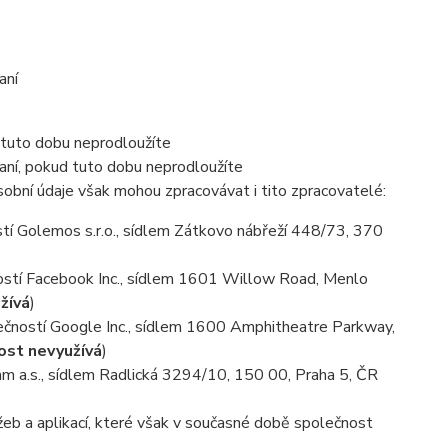
aní
 tuto dobu neprodloužíte
aní, pokud tuto dobu neprodloužíte
obní údaje však mohou zpracovávat i tito zpracovatelé:
í Golemos s.r.o., sídlem Zátkovo nábřeží 448/73, 370
stí Facebook Inc., sídlem 1601 Willow Road, Menlo
žívá
)
ností Google Inc., sídlem 1600 Amphitheatre Parkway,
ost nevyužívá
)
m a.s., sídlem Radlická 3294/10, 150 00, Praha 5, ČR
eb a aplikací, které však v současné době společnost