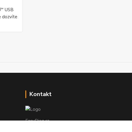
27" USB
e dozvíte
Kontakt
EasyDiag.cz