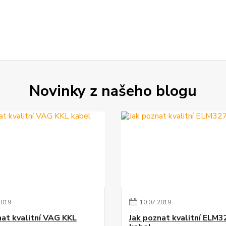
Novinky z našeho blogu
2019
10
.
07
.
2019
nat kvalitní VAG KKL
Jak poznat kvalitní ELM3