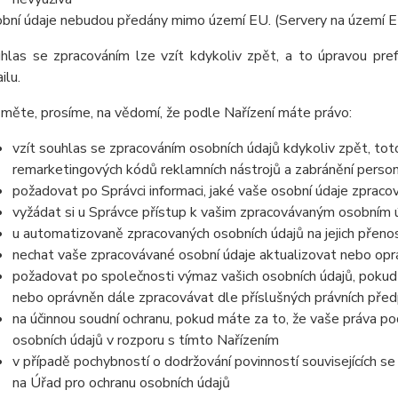
bní údaje nebudou předány mimo území EU. (Servery na území 
hlas se zpracováním lze vzít kdykoliv zpět, a to úpravou pre
ilu.
měte, prosíme, na vědomí, že podle Nařízení máte právo:
vzít souhlas se zpracováním osobních údajů kdykoliv zpět, to
remarketingových kódů reklamních nástrojů a zabránění perso
požadovat po Správci informaci, jaké vaše osobní údaje zpraco
vyžádat si u Správce přístup k vašim zpracovávaným osobním ú
u automatizovaně zpracovaných osobních údajů na jejich přeno
nechat vaše zpracovávané osobní údaje aktualizovat nebo opra
požadovat po společnosti výmaz vašich osobních údajů, pokud 
nebo oprávněn dále zpracovávat dle příslušných právních před
na účinnou soudní ochranu, pokud máte za to, že vaše práva po
osobních údajů v rozporu s tímto Nařízením
v případě pochybností o dodržování povinností souvisejících s
na Úřad pro ochranu osobních údajů