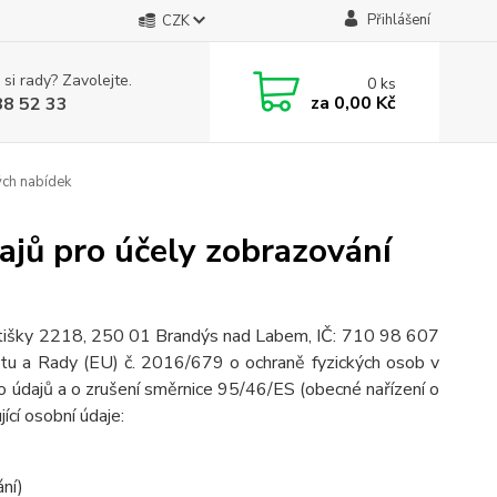
Přihlášení
CZK
 si rady? Zavolejte.
0
ks
za
0,00 Kč
88 52 33
ých nabídek
ajů pro účely zobrazování
etišky 2218, 250 01 Brandýs nad Labem, IČ: 710 98 607
ntu a Rady (EU) č. 2016/679 o ochraně fyzických osob v
o údajů a o zrušení směrnice 95/46/ES (obecné nařízení o
ící osobní údaje:
ání)