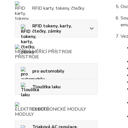
Oso
RFID karty, tokeny, čtečky
Sou
ema
RFID tokeny, karty,
čtečky, zámky
Vez
MĚŘÍCÍ PŘÍSTROJE
pro automobily
Tloušťka laku
ELEKTRONICKÉ MODULY
Triaková AC regulace,