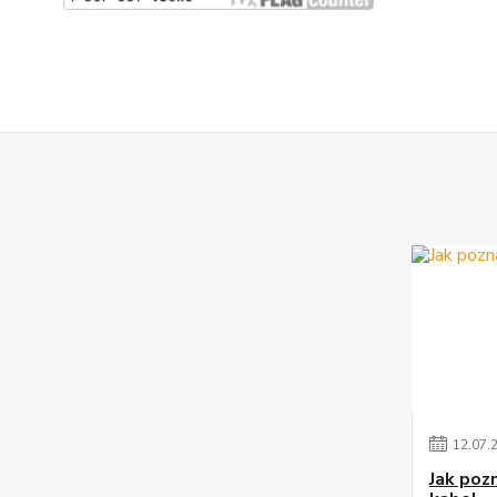
12
.
07
.
Jak poz