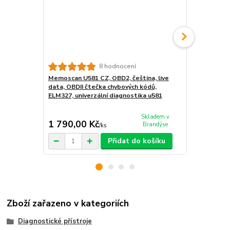
8 hodnocení
Memoscan U581 CZ, OBD2, čeština, live
PROFI ELM3
data, OBDII čtečka chybových kódů,
BUS USB dia
ELM327, univerzální diagnostika u581
Skladem v
1 790,00 Kč
1 050,00
Brandýse
/
ks
Přidat do košíku
Zboží zařazeno v kategoriích
Diagnostické přístroje