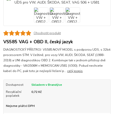
Ohodnotit produkt
VS585 VAG + OBD II, český jazyk
DIAGNOSTICKÝ PŘÍSTROJ VS585.NOVÝ MODEL s podporou UDS, s 32bit
procesorem STM. V češtině, pro vozy VW, AUDI, ŠKODA, SEAT (1988-
2018) a UNI diagnostikou OBD 2. Kombinuje tak v jednom přístroji dvě
diagnostiky - VAG506M + MEMOSCAN U581 (V300). Pokud nechcete
kabel do PC, pak toto je nejlepší řešení p...
celý popis
Dostupnost
Skladem v Brandýse
Recyklační
0,72 Kč
poplatek
Nejsme plátci DPH