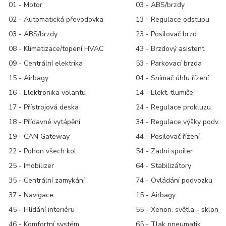
01 - Motor
03 - ABS/brzdy
02 - Automatická převodovka
13 - Regulace odstupu
03 - ABS/brzdy
23 - Posilovač brzd
08 - Klimatizace/topení HVAC
43 - Brzdový asistent
09 - Centrální elektrika
53 - Parkovací brzda
15 - Airbagy
04 - Snímač úhlu řízení
16 - Elektronika volantu
14 - Elekt. tlumiče
17 - Přístrojová deska
24 - Regulace prokluzu
18 - Přídavné vytápění
34 - Regulace výšky podv.
19 - CAN Gateway
44 - Posilovač řízení
22 - Pohon všech kol
54 - Zadní spoiler
25 - Imobilizer
64 - Stabilizátory
35 - Centrální zamykání
74 - Ovládání podvozku
37 - Navigace
15 - Airbagy
45 - Hlídání interiéru
55 - Xenon. světla - sklon
46 - Komfortní systém
65 - Tlak pneumatik