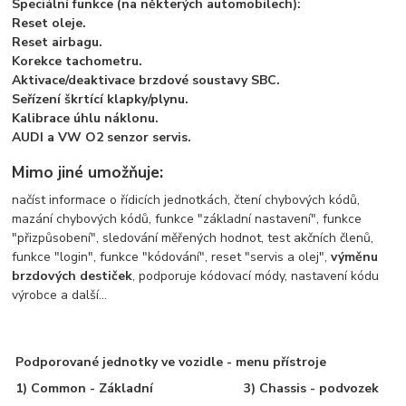
Speciální funkce (na některých automobilech):
Reset oleje.
Reset airbagu.
Korekce tachometru.
Aktivace/deaktivace brzdové soustavy SBC.
Seřízení škrtící klapky/plynu.
Kalibrace úhlu náklonu.
AUDI a VW O2 senzor servis.
Mimo jiné umožňuje:
načíst informace o řídicích jednotkách, čtení chybových kódů,
mazání chybových kódů, funkce "základní nastavení", funkce
"přizpůsobení", sledování měřených hodnot, test akčních členů,
funkce "login", funkce "kódování", reset "servis a olej",
výměnu
brzdových destiček
, podporuje kódovací módy, nastavení kódu
výrobce a další...
Podporované jednotky ve vozidle - menu přístroje
1) Common - Základní
3) Chassis - podvozek