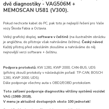
dvě diagnostiky - VAG506M +
MEMOSCAN U581 (V300).
Pokud nechcete kabel do PC, pak toto je nejlepší řešení pro Vaše
vozy Škoda Fabia a Octavia.
Velký grafický displej,
software v češtině
(na ilustračním obrázku
je angličtina, do přístroje však nahráváme češtinu).
Český návod
.
Každý přístroj před odesláním zkoušíme a nahráváme do něj
nejnovější verzi software + češtinu.
Podpora protokolů:
KW 1281, KWP 2000, CAN-BUS, UDS
(přístroj zkouší protokoly v následujícím pořadí: TP-CAN, BOSCH
1281, KWP 2000, UDS).
Dále podporuje všechny auta s OBD2/EOBD protokolem.
Toto zařízení podporuje diagnostiku většiny systémů vozidel
VAG (1988-2018).
V menu je aktuálně dostupných okolo 100 jednotek!